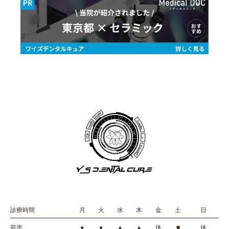
診療時間
月
火
水
木
金
土
日
前半
●
●
▲
▲
休
■
休