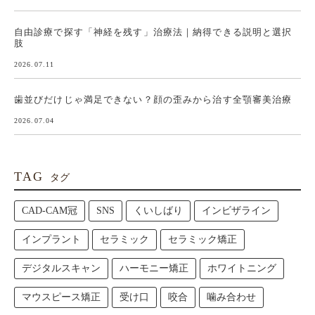
自由診療で探す「神経を残す」治療法｜納得できる説明と選択
肢
2026.07.11
歯並びだけじゃ満足できない？顔の歪みから治す全顎審美治療
2026.07.04
TAG
タグ
CAD-CAM冠
SNS
くいしばり
インビザライン
インプラント
セラミック
セラミック矯正
デジタルスキャン
ハーモニー矯正
ホワイトニング
マウスピース矯正
受け口
咬合
噛み合わせ