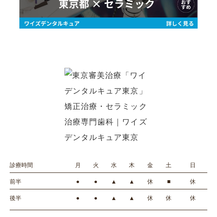
診療時間
月
火
水
木
金
土
日
前半
●
●
▲
▲
休
■
休
後半
●
●
▲
▲
休
休
休