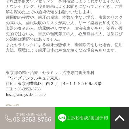
それは事前カウンセリング、事前検査によってわかりますので、
カウンセリング、検査結果はよくお聞きになっていただき、ご理
解を深めた上での施術依頼をお願いいたします。
歯周病の程度や、歯牙の崩壊、本数が少ない場合、虫歯のリスク
の高い人、歯根吸収のリスクが高い人、リード楽器わ加えて吹く
楽器の奏者の人、糖尿病やリウマチ、血液疾患があり、治療が優
先的ではない人、重度の顎関節症の人、心身衰弱の人、は歯並び
の治療は適応ではありません。
またセラミックによる歯牙形態修正、歯髄除去をした場合、使用
方法、環境により歯牙自体の寿命が短くなる場合もあります。
東京都の矯正治療・セラミック治療専門審美歯科
『
ワイズデンタルキュア東京
』
住所：
東京都豊島区目白３丁目４−１１ Nckビル ３階
TEL：03-3953-8766
Instagram: ys.dentalcure
2022.10.09