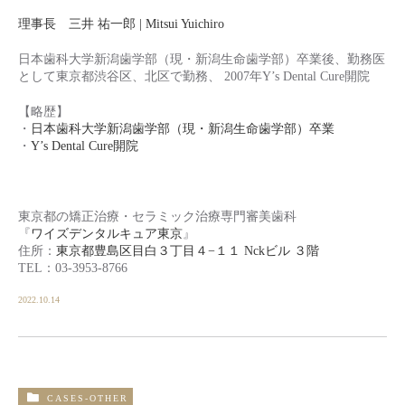
理事長 三井 祐一郎 | Mitsui Yuichiro
日本歯科大学新潟歯学部（現・新潟生命歯学部）卒業後、勤務医
として東京都渋谷区、北区で勤務、 2007年Y’s Dental Cure開院
【略歴】
・
日本歯科大学新潟歯学部（現・新潟生命歯学部）卒業
・
Y’s Dental Cure開院
東京都の矯正治療・セラミック治療専門審美歯科
『
ワイズデンタルキュア東京
』
住所：
東京都豊島区目白３丁目４−１１ Nckビル ３階
TEL：03-3953-8766
2022.10.14
CASES-OTHER