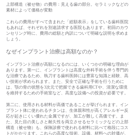
上部構造（被せ物）の費用：見える歯の部分。セラミックなどの
素材によって価格が変動
これらの費用がすべて含まれた「総額表示」をしている歯科医院
もあれば、それぞれを別途請求する医院もあります。初回のカウ
ンセリング時に、費用の総額と内訳について明確な説明を求めま
しょう。
なぜインプラント治療は高額なのか？
インプラント治療が高額になるのには、いくつかの明確な理由が
あります。第一に、インプラントは高度な外科手術を伴う専門的
な治療であるため、執刀する歯科医師には豊富な知識と経験、高
い技術が求められます。また、安全で正確な手術を行うために
は、顎の骨の状態を3次元で把握できる歯科用CTや、清潔な環境
を維持するための手術室など、高度な設備への投資が必要です。
第二に、使用される材料が高価であることが挙げられます。イン
プラント体に使われるチタンは、生体親和性が高くアレルギー反
応が起きにくい優れた金属ですが、加工が難しく高価です。ま
た、見た目の美しさと耐久性を両立させるセラミックなどの上部
構造（被せ物）も、保険診療で使われる材料に比べて格段にコス
トがかかります。これらの高度な技術、設備、材料への対価が、