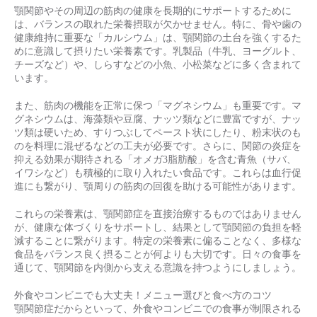
顎関節やその周辺の筋肉の健康を長期的にサポートするために
は、バランスの取れた栄養摂取が欠かせません。特に、骨や歯の
健康維持に重要な「カルシウム」は、顎関節の土台を強くするた
めに意識して摂りたい栄養素です。乳製品（牛乳、ヨーグルト、
チーズなど）や、しらすなどの小魚、小松菜などに多く含まれて
います。
また、筋肉の機能を正常に保つ「マグネシウム」も重要です。マ
グネシウムは、海藻類や豆腐、ナッツ類などに豊富ですが、ナッ
ツ類は硬いため、すりつぶしてペースト状にしたり、粉末状のも
のを料理に混ぜるなどの工夫が必要です。さらに、関節の炎症を
抑える効果が期待される「オメガ3脂肪酸」を含む青魚（サバ、
イワシなど）も積極的に取り入れたい食品です。これらは血行促
進にも繋がり、顎周りの筋肉の回復を助ける可能性があります。
これらの栄養素は、顎関節症を直接治療するものではありません
が、健康な体づくりをサポートし、結果として顎関節の負担を軽
減することに繋がります。特定の栄養素に偏ることなく、多様な
食品をバランス良く摂ることが何よりも大切です。日々の食事を
通じて、顎関節を内側から支える意識を持つようにしましょう。
外食やコンビニでも大丈夫！メニュー選びと食べ方のコツ
顎関節症だからといって、外食やコンビニでの食事が制限される