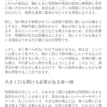
これらの食品は、噛むときに顎関節や周辺の筋肉に瞬間的に非常
に強い力がかかるため、炎症を起こしている関節にさらなる負担
をかけたり、筋肉を過度に緊張させたりする原因となります。
特に、顎の動きが制限されている状態で無理に硬いものを噛もう
とすると、関節円板に負荷がかかり、痛みが強くなることがあり
ます。生のニンジンやごぼうなども硬さがあるため、注意が必要
です。咀嚼時の圧力は想像以上に大きく、顎にトラブルを抱えて
いる場合はできるだけ避けるのが賢明です。
しかし、全く食べられないわけではありません。例えば、ニンジ
ンは柔らかく茹でたり、細かく刻んで炒め物にしたりするなどの
調理法を工夫すると良いでしょう。パンの場合は、外側の硬い皮
を避け、中の柔らかい部分を選ぶようにします。このように、調
理法や食べ方を少し変えるだけで、顎への負担を減らしながら栄
養を摂取することができます。
大きく口を開ける必要がある食べ物
顎関節症の方にとって、口を大きく開ける動作は顎関節に大きな
負担をかけることがあります。厚みのあるハンバーガーやサンド
イッチ、丸ごとのリンゴ、大きな肉の塊などは、食べる際に口を
最大限まで開く必要があるため、注意が必要です。口を大きく開