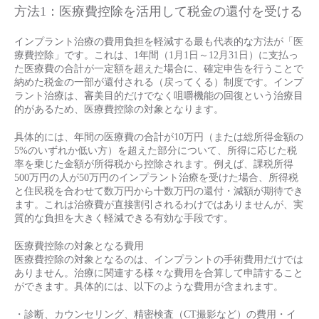
方法1：医療費控除を活用して税金の還付を受ける
インプラント治療の費用負担を軽減する最も代表的な方法が「医
療費控除」です。これは、1年間（1月1日～12月31日）に支払っ
た医療費の合計が一定額を超えた場合に、確定申告を行うことで
納めた税金の一部が還付される（戻ってくる）制度です。インプ
ラント治療は、審美目的だけでなく咀嚼機能の回復という治療目
的があるため、医療費控除の対象となります。
具体的には、年間の医療費の合計が10万円（または総所得金額の
5%のいずれか低い方）を超えた部分について、所得に応じた税
率を乗じた金額が所得税から控除されます。例えば、課税所得
500万円の人が50万円のインプラント治療を受けた場合、所得税
と住民税を合わせて数万円から十数万円の還付・減額が期待でき
ます。これは治療費が直接割引されるわけではありませんが、実
質的な負担を大きく軽減できる有効な手段です。
医療費控除の対象となる費用
医療費控除の対象となるのは、インプラントの手術費用だけでは
ありません。治療に関連する様々な費用を合算して申請すること
ができます。具体的には、以下のような費用が含まれます。
・診断、カウンセリング、精密検査（CT撮影など）の費用・イ