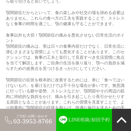
ら取り分けると良いでしょう。
顎関節症だからといって、食の楽しみや社交の場を諦める必要は
ありません。これらの食べ方の工夫を実践することで、ストレス
なく食事の時間を過ごし、顎の健康も守ることができます。
食事以外も大切！顎関節症の痛みを悪化させない日常生活のポイ
ント
顎関節症の痛みは、実は日々の食事内容だけでなく、日常生活に
潜むさまざまな習慣によっても悪化することがあります。このセ
クションでは、食事の工夫と並行して見直すべき生活習慣に焦点
を当てて解説します。ご自身の生活を振り返り、顎への負担を減
らすための改善点を見つけるきっかけにしてください。
顎関節症の症状を根本的に改善するためには、単に「食べてはい
けないもの」を避けるだけでは不十分な場合が多いです。無意識
に行っている癖や姿勢、ストレスなどが、顎関節やその周辺の筋
肉に持続的な負担をかけ、痛みを引き起こしたり長引かせたりす
る原因となることがあります。これらの習慣を見直すことで、よ
り効果的に顎関節症の症状を和らげ、快適な毎日を送るための手
助けとなるでしょう。
無意識の癖を見直す（TCH・頬杖・片側噛み）