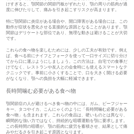
けすぎると、顎関節の関節円板がずれたり、顎の周りの筋肉が過
度に伸びたりして、痛みを引き起こすリスクが高まります。
特に顎関節に炎症がある場合や、開口障害がある場合には、この
動作が症状を悪化させる直接的な原因となることがあります。顎
関節はデリケートな部位であり、無理な動きは避けることが大切
です。
これらの食べ物を楽しむためには、少しの工夫が有効です。例え
ば、食べる前にナイフとフォークを使って一口サイズに切り分け
てから口に運ぶようにしましょう。この方法は、自宅での食事だ
けでなく、レストランや友人との会食時にも使えるスマートなテ
クニックです。事前に小さくすることで、口を大きく開ける必要
がなくなり、顎への負担を大幅に軽減できます。
長時間噛む必要がある食べ物
顎関節症の人が避けるべき食べ物の中には、ガム、ビーフジャー
キー、タコやイカ、こんにゃくのように「長時間噛む必要がある
食べ物」も含まれます。これらの食品は、硬いものとは異なり、
瞬間的な強い力ではなく、持続的な咀嚼運動を顎に要求します。
この長時間の咀嚼が、顎の筋肉に疲労を蓄積させ、結果として痛
みやだるさを引き起こす原因となります。