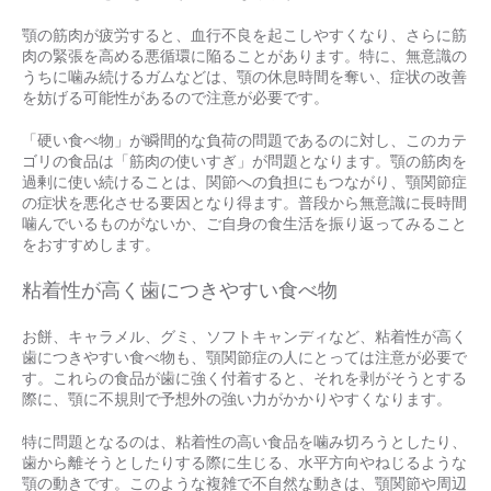
顎の筋肉が疲労すると、血行不良を起こしやすくなり、さらに筋
肉の緊張を高める悪循環に陥ることがあります。特に、無意識の
うちに噛み続けるガムなどは、顎の休息時間を奪い、症状の改善
を妨げる可能性があるので注意が必要です。
「硬い食べ物」が瞬間的な負荷の問題であるのに対し、このカテ
ゴリの食品は「筋肉の使いすぎ」が問題となります。顎の筋肉を
過剰に使い続けることは、関節への負担にもつながり、顎関節症
の症状を悪化させる要因となり得ます。普段から無意識に長時間
噛んでいるものがないか、ご自身の食生活を振り返ってみること
をおすすめします。
粘着性が高く歯につきやすい食べ物
お餅、キャラメル、グミ、ソフトキャンディなど、粘着性が高く
歯につきやすい食べ物も、顎関節症の人にとっては注意が必要で
す。これらの食品が歯に強く付着すると、それを剥がそうとする
際に、顎に不規則で予想外の強い力がかかりやすくなります。
特に問題となるのは、粘着性の高い食品を噛み切ろうとしたり、
歯から離そうとしたりする際に生じる、水平方向やねじるような
顎の動きです。このような複雑で不自然な動きは、顎関節や周辺