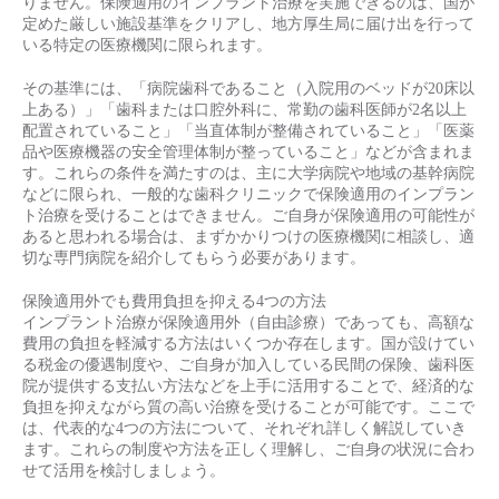
りません。保険適用のインプラント治療を実施できるのは、国が
定めた厳しい施設基準をクリアし、地方厚生局に届け出を行って
いる特定の医療機関に限られます。
その基準には、「病院歯科であること（入院用のベッドが20床以
上ある）」「歯科または口腔外科に、常勤の歯科医師が2名以上
配置されていること」「当直体制が整備されていること」「医薬
品や医療機器の安全管理体制が整っていること」などが含まれま
す。これらの条件を満たすのは、主に大学病院や地域の基幹病院
などに限られ、一般的な歯科クリニックで保険適用のインプラン
ト治療を受けることはできません。ご自身が保険適用の可能性が
あると思われる場合は、まずかかりつけの医療機関に相談し、適
切な専門病院を紹介してもらう必要があります。
保険適用外でも費用負担を抑える4つの方法
インプラント治療が保険適用外（自由診療）であっても、高額な
費用の負担を軽減する方法はいくつか存在します。国が設けてい
る税金の優遇制度や、ご自身が加入している民間の保険、歯科医
院が提供する支払い方法などを上手に活用することで、経済的な
負担を抑えながら質の高い治療を受けることが可能です。ここで
は、代表的な4つの方法について、それぞれ詳しく解説していき
ます。これらの制度や方法を正しく理解し、ご自身の状況に合わ
せて活用を検討しましょう。