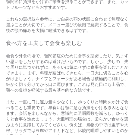
顎関節に負担をかけずに栄養を摂ることができます。また、カッ
トフルーツなどもおすすめです。
これらの選択肢を参考に、ご自身の顎の状態に合わせて無理なく
選ぶことが大切です。メニュー選びの段階で意識することで、食
後の顎の痛みを大幅に軽減できるはずです。
食べ方を工夫して会食も楽しむ
会食や外食の場で、顎関節症のために食事を躊躇したり、気まず
い思いをしたりするのは避けたいものです。しかし、少しの工夫
で周りに気づかれずに、あるいは気にせずに食事を楽しむことが
できます。まず、料理が運ばれてきたら、一口大に切ることを心
がけましょう。ナイフとフォークがある場合は積極的に利用し、
細かく切り分けてから口に運びます。これは見た目にも上品で、
顎への負担を軽減する最も基本的な方法です。
また、一度に口に運ぶ量を少なくし、ゆっくりと時間をかけて食
べることも重要です。早食いは顎に急な負担をかける原因となり
ます。会話を楽しみながら、意識的に咀嚼回数を減らし、ゆっく
りと食事を進めましょう。大皿料理の場合は、柔らかい食材を選
ぶように意識してみてください。例えば、煮物の中では里芋や大
根、サラダでは豆腐やアボカドなど、比較的咀嚼しやすいものか