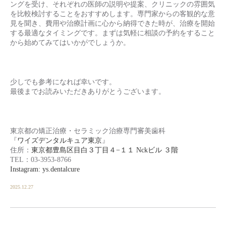
ングを受け、それぞれの医師の説明や提案、クリニックの雰囲気
を比較検討することをおすすめします。専門家からの客観的な意
見を聞き、費用や治療計画に心から納得できた時が、治療を開始
する最適なタイミングです。まずは気軽に相談の予約をすること
から始めてみてはいかがでしょうか。
少しでも参考になれば幸いです。
最後までお読みいただきありがとうございます。
東京都の矯正治療・セラミック治療専門審美歯科
『
ワイズデンタルキュア東京
』
住所：
東京都豊島区目白３丁目４−１１ Nckビル ３階
TEL：03-3953-8766
Instagram: ys.dentalcure
2025.12.27