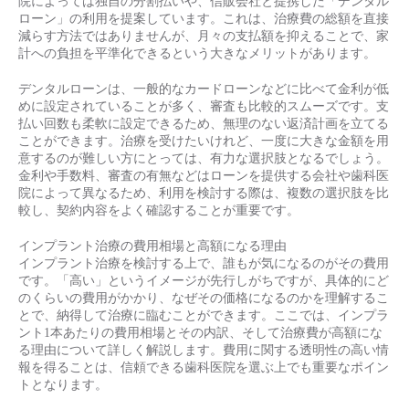
院によっては独自の分割払いや、信販会社と提携した「デンタル
ローン」の利用を提案しています。これは、治療費の総額を直接
減らす方法ではありませんが、月々の支払額を抑えることで、家
計への負担を平準化できるという大きなメリットがあります。
デンタルローンは、一般的なカードローンなどに比べて金利が低
めに設定されていることが多く、審査も比較的スムーズです。支
払い回数も柔軟に設定できるため、無理のない返済計画を立てる
ことができます。治療を受けたいけれど、一度に大きな金額を用
意するのが難しい方にとっては、有力な選択肢となるでしょう。
金利や手数料、審査の有無などはローンを提供する会社や歯科医
院によって異なるため、利用を検討する際は、複数の選択肢を比
較し、契約内容をよく確認することが重要です。
インプラント治療の費用相場と高額になる理由
インプラント治療を検討する上で、誰もが気になるのがその費用
です。「高い」というイメージが先行しがちですが、具体的にど
のくらいの費用がかかり、なぜその価格になるのかを理解するこ
とで、納得して治療に臨むことができます。ここでは、インプラ
ント1本あたりの費用相場とその内訳、そして治療費が高額にな
る理由について詳しく解説します。費用に関する透明性の高い情
報を得ることは、信頼できる歯科医院を選ぶ上でも重要なポイン
トとなります。