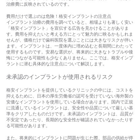
治療費に反映されているのです。
費用だけで選ぶのは危険！格安インプラントの注意点
インプラント治療の費用を調べていると、相場よりも著しく安い
「格安インプラント」を宣伝する広告を見かけることがありま
す。費用を抑えたいと考える方にとって魅力的に映るかもしれま
せんが、価格だけで歯科医院を選ぶことには大きなリスクが伴い
ます。インプラントは、一度体内に埋め込むと長期間にわたって
使用するものです。安易な選択が、将来的に大きなトラブルや後
悔につながる可能性も少なくありません。ここでは、格安インプ
ラントに潜む具体的な注意点について解説します。
未承認のインプラントが使用されるリスク
格安インプラントを提供しているクリニックの中には、コストを
抑えるために、日本の厚生労働省の認可を受けていない海外製の
安価なインプラントを使用している場合があります。国内で正規
に流通しているインプラントは、安全性や品質について厳しい基
準をクリアしたものだけです。未承認のインプラントは、品質が
不安定であったり、長期的な安全性が確認されていなかったりす
る可能性があります。
また、将来的にインプラントに問題が生じた際、部品の供給が停