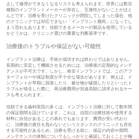
止して修理ができなくなるリスクも考えられます。世界には数百
種類のインプラントメーカーが存在し、互換性がないことがほと
んどです。治療を受けたクリニックが閉院してしまった場合、他
のクリニックでは対応できない「インプラント難民」になってし
まう恐れもあります。信頼できるメーカーの製品を使用している
かどうかは、クリニック選びの重要な判断基準です。
治療後のトラブルや保証がない可能性
インプラント治療は、手術が成功すれば終わりではありません。
長期的に安定して機能させるためには、治療後の定期的なメンテ
ナンスが不可欠です。しかし、格安インプラントでは、このアフ
ターフォローや保証制度が不十分な場合があります。例えば、イ
ンプラントが早期に脱落したり、被せ物が破損したりといったト
ラブルが発生した際に、再治療費用が別途高額に請求されるケー
スも考えられます。
信頼できる歯科医院の多くは、インプラント治療に対して数年間
の保証期間を設けています。これは、自院の治療技術や使用する
材料に自信があることの表れでもあります。費用が安い代わり
に、治療後の責任を負わないというスタンスのクリニックも存在
する可能性があるため、治療を受ける前に、保証の内容や期間、
メンテナンスの体制についてもしっかりと確認しておくことが極