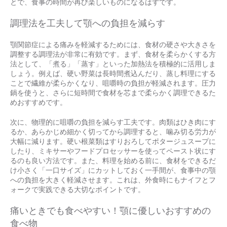
とで、食事の時間が再び楽しいものになるはずです。
調理法を工夫して顎への負担を減らす
顎関節症による痛みを軽減するためには、食材の硬さや大きさを
調整する調理法が非常に有効です。まず、食材を柔らかくする方
法として、「煮る」「蒸す」といった加熱法を積極的に活用しま
しょう。例えば、硬い野菜は長時間煮込んだり、蒸し料理にする
ことで繊維が柔らかくなり、咀嚼時の負担が軽減されます。圧力
鍋を使うと、さらに短時間で食材を芯まで柔らかく調理できるた
めおすすめです。
次に、物理的に咀嚼の負担を減らす工夫です。肉類はひき肉にす
るか、あらかじめ細かく切ってから調理すると、噛み切る労力が
大幅に減ります。硬い根菜類はすりおろしてポタージュスープに
したり、ミキサーやフードプロセッサーを使ってペースト状にす
るのも良い方法です。また、料理を始める前に、食材をできるだ
け小さく「一口サイズ」にカットしておく一手間が、食事中の顎
への負担を大きく軽減させます。これは、外食時にもナイフとフ
ォークで実践できる大切なポイントです。
痛いときでも食べやすい！顎に優しいおすすめの
食べ物