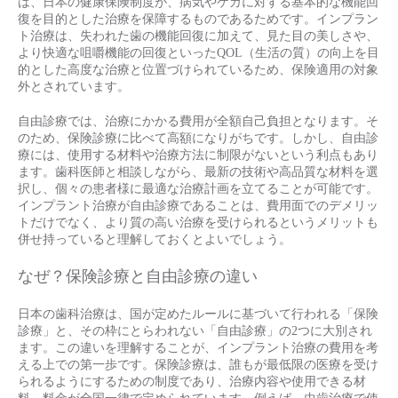
は、日本の健康保険制度が、病気やケガに対する基本的な機能回
復を目的とした治療を保障するものであるためです。インプラン
ト治療は、失われた歯の機能回復に加えて、見た目の美しさや、
より快適な咀嚼機能の回復といったQOL（生活の質）の向上を目
的とした高度な治療と位置づけられているため、保険適用の対象
外とされています。
自由診療では、治療にかかる費用が全額自己負担となります。そ
のため、保険診療に比べて高額になりがちです。しかし、自由診
療には、使用する材料や治療方法に制限がないという利点もあり
ます。歯科医師と相談しながら、最新の技術や高品質な材料を選
択し、個々の患者様に最適な治療計画を立てることが可能です。
インプラント治療が自由診療であることは、費用面でのデメリッ
トだけでなく、より質の高い治療を受けられるというメリットも
併せ持っていると理解しておくとよいでしょう。
なぜ？保険診療と自由診療の違い
日本の歯科治療は、国が定めたルールに基づいて行われる「保険
診療」と、その枠にとらわれない「自由診療」の2つに大別され
ます。この違いを理解することが、インプラント治療の費用を考
える上での第一歩です。保険診療は、誰もが最低限の医療を受け
られるようにするための制度であり、治療内容や使用できる材