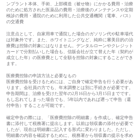
ンプラント本体、手術、上部構造（被せ物）にかかる費用・治療
のために処方された医薬品の費用・治療後のメンテナンスや定期
検診の費用・通院のために利用した公共交通機関（電車、バス）
の交通費
注意点として、自家用車で通院した場合のガソリン代や駐車場代
は対象外です。また、ホワイトニングなど、純粋に審美目的の治
療費は控除の対象にはなりません。デンタルローンやクレジット
カードで分割払いした場合も、信販会社が立て替えた年（契約が
成立した年）の医療費として全額を控除の対象にすることができ
ます。
医療費控除の申請方法と必要なもの
医療費控除を受けるためには、ご自身で確定申告を行う必要があ
ります。会社員の方でも、年末調整とは別に手続きが必要です。
申告期間は、治療を受けた翌年の2月16日から3月15日までです。
もし忘れてしまった場合でも、5年以内であれば遡って申告（還
付申告）することが可能です。
確定申告の際には、「医療費控除の明細書」を作成し、確定申告
書に添付して税務署に提出します。以前は領収書の添付が必要で
したが、現在は明細書に記入する形式に変わりました。ただし、
明細書の内容を確認するために、税務署から領収書の提示を求め