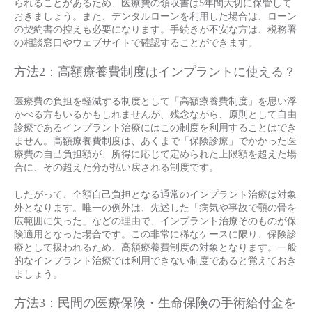
られることがあるため、医療費の領収書は5年間大切に保管して
おきましょう。また、デンタルローンを利用した場合は、ローン
の契約書の控えも必要になります。手続きが不安な方は、税務署
の相談窓口やウェブサイトで確認することができます。
方法2：高額療養費制度はインプラントに使える？
医療費の負担を軽減する制度として「高額療養費制度」を思い浮
かべる方もいるかもしれませんが、残念ながら、原則として自由
診療であるインプラント治療にはこの制度を利用することはでき
ません。高額療養費制度は、あくまで「保険診療」でかかった医
療費の自己負担額が、所得に応じて定められた上限額を超えた場
合に、その超えた分が払い戻される制度です。
したがって、全額自己負担となる通常のインプラント治療は対象
外となります。唯一の例外は、先述した「病気や事故で顎の骨を
広範囲に失った」などの理由で、インプラント治療そのものが保
険適用となった場合です。この非常に稀なケースに限り、保険診
療として扱われるため、高額療養費制度の対象となります。一般
的なインプラント治療では利用できない制度であると覚えておき
ましょう。
方法3：民間の医療保険・生命保険の手術給付金を