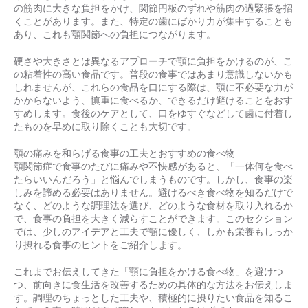
の筋肉に大きな負担をかけ、関節円板のずれや筋肉の過緊張を招
くことがあります。また、特定の歯にばかり力が集中することも
あり、これも顎関節への負担につながります。
硬さや大きさとは異なるアプローチで顎に負担をかけるのが、こ
の粘着性の高い食品です。普段の食事ではあまり意識しないかも
しれませんが、これらの食品を口にする際は、顎に不必要な力が
かからないよう、慎重に食べるか、できるだけ避けることをおす
すめします。食後のケアとして、口をゆすぐなどして歯に付着し
たものを早めに取り除くことも大切です。
顎の痛みを和らげる食事の工夫とおすすめの食べ物
顎関節症で食事のたびに痛みや不快感があると、「一体何を食べ
たらいいんだろう」と悩んでしまうものです。しかし、食事の楽
しみを諦める必要はありません。避けるべき食べ物を知るだけで
なく、どのような調理法を選び、どのような食材を取り入れるか
で、食事の負担を大きく減らすことができます。このセクション
では、少しのアイデアと工夫で顎に優しく、しかも栄養もしっか
り摂れる食事のヒントをご紹介します。
これまでお伝えしてきた「顎に負担をかける食べ物」を避けつ
つ、前向きに食生活を改善するための具体的な方法をお伝えしま
す。調理のちょっとした工夫や、積極的に摂りたい食品を知るこ