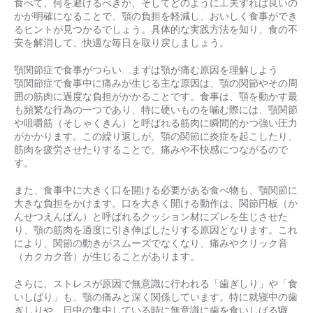
食べて、何を避けるべきか、そしてどのように工夫すれば良いの
かが明確になることで、顎の負担を軽減し、おいしく食事ができ
るヒントが見つかるでしょう。具体的な実践方法を知り、食の不
安を解消して、快適な毎日を取り戻しましょう。
顎関節症で食事がつらい…まずは顎が痛む原因を理解しよう
顎関節症で食事中に痛みが生じる主な原因は、顎の関節やその周
囲の筋肉に過度な負担がかかることです。食事は、顎を動かす最
も頻繁な行為の一つであり、特に硬いものを噛む際には、顎関節
や咀嚼筋（そしゃくきん）と呼ばれる筋肉に瞬間的かつ強い圧力
がかかります。この繰り返しが、顎の関節に炎症を起こしたり、
筋肉を疲労させたりすることで、痛みや不快感につながるので
す。
また、食事中に大きく口を開ける必要がある食べ物も、顎関節に
大きな負担をかけます。口を大きく開ける動作は、関節円板（か
んせつえんばん）と呼ばれるクッション材にズレを生じさせた
り、顎の筋肉を過度に引き伸ばしたりする原因となります。これ
により、関節の動きがスムーズでなくなり、痛みやクリック音
（カクカク音）が生じることがあります。
さらに、ストレスが原因で無意識に行われる「歯ぎしり」や「食
いしばり」も、顎の痛みと深く関係しています。特に就寝中の歯
ぎしりや、日中の集中している時に無意識に歯を食いしばる癖