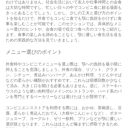
わけではありません。社会生活において友人や仕事仲間との会食
は大切な時間ですし、忙しい日々の中でコンビニ食に頼る場面も
きっとあることでしょう。しかし、少しの工夫と選び方のポイン
トを知るだけで、外食でもコンビニ食でも顎に負担をかけずに食
事を楽しむことが可能です。このセクションでは、具体的なメニ
ュー選びのヒントや、会食の場で役立つ食べ方のコツをご紹介し
ます。食事の楽しみを諦めることなく、顎に優しい食生活を送る
ための実践的な方法を見ていきましょう。
メニュー選びのポイント
外食時やコンビニでメニューを選ぶ際は、顎への負担を最小限に
抑えることを意識しましょう。外食の場合、リゾット、グラタ
ン、シチュー、煮込みハンバーグ、あんかけ料理、うどんやそば
などの柔らかい麺類がおすすめです。これらは咀嚼回数が少なく
て済み、大きく口を開ける必要もありません。逆に、ステーキハ
ウスのような硬い肉料理がメインのレストランや、ハード系のパ
ンを専門とするベーカリーなどは避けたほうが賢明です。
コンビニエンスストアを利用する際には、おかゆ、茶碗蒸し、豆
腐、柔らかく煮込んだおでん（大根やこんにゃくなど）、ポター
ジュスープ、ヨーグルト、ゼリー飲料、プリンなどが顎に優しい
選択肢となります。これらはほとんど噛まずに摂取できるため、