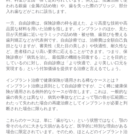
料、料金が全国一律で定められています。例えば、虫歯治療で使
われる銀歯（金属の詰め物）や、歯を失った際のブリッジ、部分
入れ歯などがこれに該当します。
一方、自由診療は、保険診療の枠を超えた、より高度な技術や高
品質な材料を用いた治療を指します。インプラントのほか、見た
目が天然歯に近いセラミックの詰め物・被せ物、歯並びを整える
歯列矯正などが代表例です。自由診療では、治療費は全額自己負
担となりますが、審美性（見た目の美しさ）や快適性、耐久性な
ど、患者様のより高い要求に応えることができます。つまり、保
険診療が「病気を治し、最低限の機能を回復する」ことを目的と
しているのに対し、自由診療は「より快適で、より美しい口元を
実現する」という付加価値を提供する治療と言えるでしょう。
インプラント治療で健康保険が適用される稀なケースとは？
インプラント治療は原則として自由診療ですが、ごく稀に健康保
険が適用される例外的なケースが存在します。これは、一般的な
歯の喪失とは異なり、病気や事故などによって顎の骨が広範囲に
わたって失われた場合の再建治療としてインプラントが必要と判
断された場合に限られます。
これらのケースは、単に「歯がない」という状態ではなく、顎の
骨そのものに大きな欠損があるなど、医学的に特別な理由がある
場合に限定されています。そのため、ほとんどのインプラント治