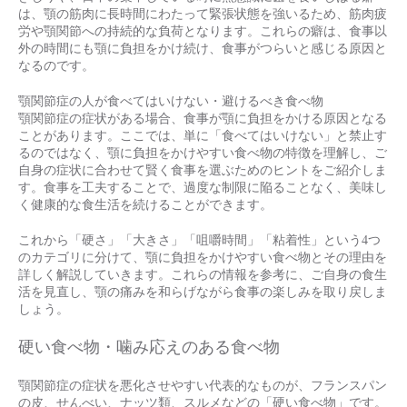
は、顎の筋肉に長時間にわたって緊張状態を強いるため、筋肉疲
労や顎関節への持続的な負荷となります。これらの癖は、食事以
外の時間にも顎に負担をかけ続け、食事がつらいと感じる原因と
なるのです。
顎関節症の人が食べてはいけない・避けるべき食べ物
顎関節症の症状がある場合、食事が顎に負担をかける原因となる
ことがあります。ここでは、単に「食べてはいけない」と禁止す
るのではなく、顎に負担をかけやすい食べ物の特徴を理解し、ご
自身の症状に合わせて賢く食事を選ぶためのヒントをご紹介しま
す。食事を工夫することで、過度な制限に陥ることなく、美味し
く健康的な食生活を続けることができます。
これから「硬さ」「大きさ」「咀嚼時間」「粘着性」という4つ
のカテゴリに分けて、顎に負担をかけやすい食べ物とその理由を
詳しく解説していきます。これらの情報を参考に、ご自身の食生
活を見直し、顎の痛みを和らげながら食事の楽しみを取り戻しま
しょう。
硬い食べ物・噛み応えのある食べ物
顎関節症の症状を悪化させやすい代表的なものが、フランスパン
の皮、せんべい、ナッツ類、スルメなどの「硬い食べ物」です。