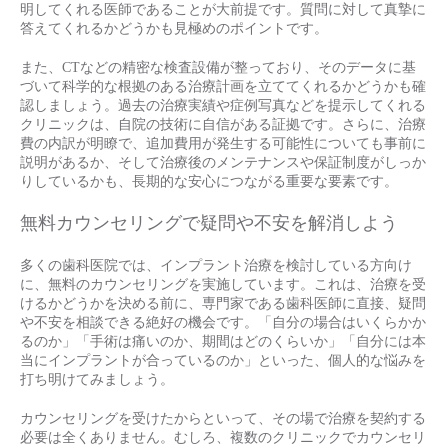
明してくれる医師であることが大前提です。質問に対して真摯に
答えてくれるかどうかも見極めのポイントです。
また、CTなどの精密な検査設備が整っており、そのデータに基
づいて科学的な根拠のある治療計画を立ててくれるかどうかも確
認しましょう。過去の治療実績や症例写真などを提示してくれる
クリニックは、自院の技術に自信がある証拠です。さらに、治療
費の内訳が明瞭で、追加費用が発生する可能性についても事前に
説明があるか、そして治療後のメンテナンスや保証制度がしっか
りしているかも、長期的な安心につながる重要な要素です。
無料カウンセリングで疑問や不安を解消しよう
多くの歯科医院では、インプラント治療を検討している方向け
に、無料のカウンセリングを実施しています。これは、治療を受
けるかどうかを決める前に、専門家である歯科医師に直接、疑問
や不安を相談できる絶好の機会です。「自分の場合はいくらかか
るのか」「手術は痛いのか、期間はどのくらいか」「自分には本
当にインプラントが合っているのか」といった、個人的な悩みを
打ち明けてみましょう。
カウンセリングを受けたからといって、その場で治療を契約する
必要は全くありません。むしろ、複数のクリニックでカウンセリ