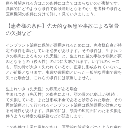
療を希望される方はこの条件には当てはまらないのが実情です。
具体的にどのような条件で保険適用となるのか、患者様の条件と
医療機関の条件に分けて詳しく見ていきましょう。
【患者様の条件】先天的な疾患や事故による顎骨
の欠損など
インプラント治療に保険が適用されるためには、患者様自身が特
定の条件を満たしている必要があります。その条件は、生まれつ
きの疾患によるもの（先天性）と、生まれた後の事故や病気が原
因となるもの（後天性）の2つに大別されます。いずれのケース
も、顎の骨が大きく失われているか、正常に形成されていないこ
とが前提となります。虫歯や歯周病といった一般的な理由で歯を
失った場合は、これらの条件には該当しません。
生まれつき（先天性）の疾患がある場合
生まれつき（先天性）の疾患により、顎の骨の1/3以上が連続し
て欠損している、または形成不全であると診断された場合、その
再建治療として行われるインプラント治療は保険適用の対象とな
る可能性があります。具体的には、顎骨の広範囲にわたる欠損を
伴うような特定の症候群などが該当します。
この条件は非常に厳格であり、医学的な診断名がつくような稀な