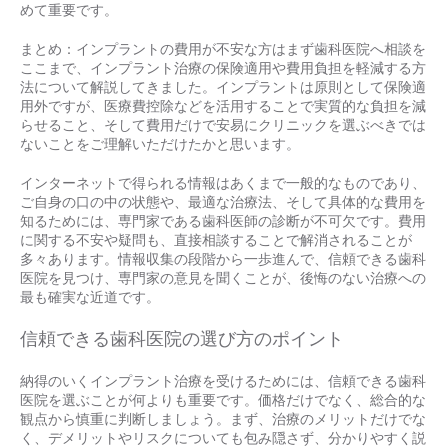
めて重要です。
まとめ：インプラントの費用が不安な方はまず歯科医院へ相談を
ここまで、インプラント治療の保険適用や費用負担を軽減する方
法について解説してきました。インプラントは原則として保険適
用外ですが、医療費控除などを活用することで実質的な負担を減
らせること、そして費用だけで安易にクリニックを選ぶべきでは
ないことをご理解いただけたかと思います。
インターネットで得られる情報はあくまで一般的なものであり、
ご自身の口の中の状態や、最適な治療法、そして具体的な費用を
知るためには、専門家である歯科医師の診断が不可欠です。費用
に関する不安や疑問も、直接相談することで解消されることが
多々あります。情報収集の段階から一歩進んで、信頼できる歯科
医院を見つけ、専門家の意見を聞くことが、後悔のない治療への
最も確実な近道です。
信頼できる歯科医院の選び方のポイント
納得のいくインプラント治療を受けるためには、信頼できる歯科
医院を選ぶことが何よりも重要です。価格だけでなく、総合的な
観点から慎重に判断しましょう。まず、治療のメリットだけでな
く、デメリットやリスクについても包み隠さず、分かりやすく説