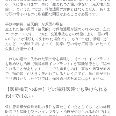
ケースに限られます。単に「生まれつき歯が少ない（先天性欠如
歯）」というだけでは、保険適用の対象とはなりません。あくま
で顎の骨そのものに広範囲な問題があることが必要です。
事故や病気（後天的）が原因の場合
生まれた後の原因（後天的）で保険適用が認められるのは、主に
2つのケースです。一つは、交通事故などの外傷により、顎の骨
の1/3以上が連続して失われた場合です。もう一つは、腫瘍（が
んなど）の切除手術によって、同様に顎の骨が広範囲にわたって
欠損した場合です。
これらの場合、失われた顎の骨を再建し、その上にインプラント
を埋め込む治療（顎骨再建インプラント）が保険診療として認め
られることがあります。ここでも重要なのは、事故や病気が原因
で「顎の骨」が大きく失われているという点です。単に歯が折れ
たり抜けたりしただけでは、保険適用の対象にはなりません。
【医療機関の条件】どの歯科医院でも受けられる
わけではない
仮に患者様が保険適用の条件を満たしていたとしても、どの歯科
医院でも保険を使ったインプラント治療が受けられるわけではあ