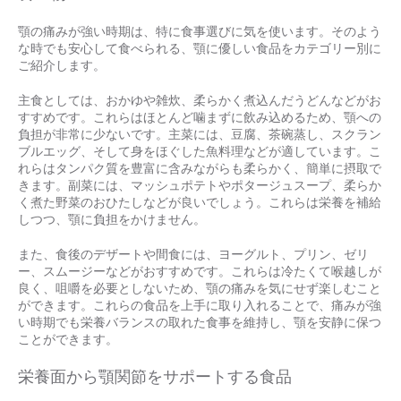
顎の痛みが強い時期は、特に食事選びに気を使います。そのよう
な時でも安心して食べられる、顎に優しい食品をカテゴリー別に
ご紹介します。
主食としては、おかゆや雑炊、柔らかく煮込んだうどんなどがお
すすめです。これらはほとんど噛まずに飲み込めるため、顎への
負担が非常に少ないです。主菜には、豆腐、茶碗蒸し、スクラン
ブルエッグ、そして身をほぐした魚料理などが適しています。こ
れらはタンパク質を豊富に含みながらも柔らかく、簡単に摂取で
きます。副菜には、マッシュポテトやポタージュスープ、柔らか
く煮た野菜のおひたしなどが良いでしょう。これらは栄養を補給
しつつ、顎に負担をかけません。
また、食後のデザートや間食には、ヨーグルト、プリン、ゼリ
ー、スムージーなどがおすすめです。これらは冷たくて喉越しが
良く、咀嚼を必要としないため、顎の痛みを気にせず楽しむこと
ができます。これらの食品を上手に取り入れることで、痛みが強
い時期でも栄養バランスの取れた食事を維持し、顎を安静に保つ
ことができます。
栄養面から顎関節をサポートする食品