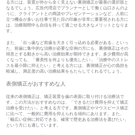
る方には、装置が外から全く見えない裏側矯正が最善の選択肢と
なるでしょう。広告代理店でプランナーとして働く山口さんのよ
うに、クライアントとの商談やプレゼンテーションなど、人前に
立つ機会が多いお仕事で見た目の印象が非常に重要視される方に
は、治療期間中も自信を持って過ごせる大きなメリットとなりま
す。
また、「出っ歯など前歯を大きく引っ込める必要がある」といっ
た、前歯に集中的な治療が必要な症例の方にも、裏側矯正はその
得意とする動きから高い治療効果が期待できます。多少費用が高
くなっても、「審美性を何よりも優先したい」「治療中のストレ
スを最小限に抑えたい」と考える方には、裏側矯正が心の負担を
軽減し、満足度の高い治療結果をもたらしてくれるでしょう。
表側矯正がおすすめな人
従来の表側矯正は、矯正装置を歯の表面に取り付ける治療法で
す。この方法がおすすめなのは、「できるだけ費用を抑えて矯正
治療を受けたい」と考える方です。裏側矯正やマウスピース矯正
に比べて、一般的に費用を抑えられる傾向にあります。また、
「幅広い症例に対応できる、確実で歴史ある治療法を選びたい」
という方にも適しています。