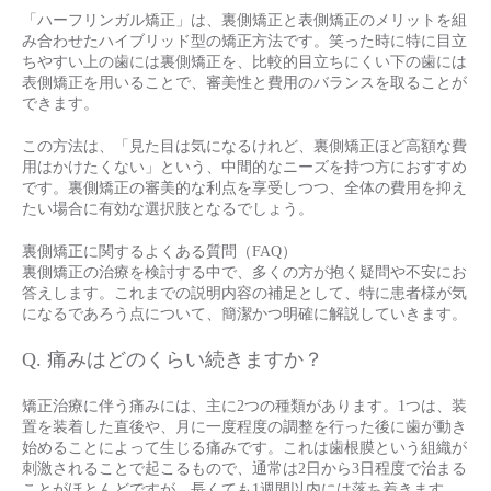
「ハーフリンガル矯正」は、裏側矯正と表側矯正のメリットを組
み合わせたハイブリッド型の矯正方法です。笑った時に特に目立
ちやすい上の歯には裏側矯正を、比較的目立ちにくい下の歯には
表側矯正を用いることで、審美性と費用のバランスを取ることが
できます。
この方法は、「見た目は気になるけれど、裏側矯正ほど高額な費
用はかけたくない」という、中間的なニーズを持つ方におすすめ
です。裏側矯正の審美的な利点を享受しつつ、全体の費用を抑え
たい場合に有効な選択肢となるでしょう。
裏側矯正に関するよくある質問（FAQ）
裏側矯正の治療を検討する中で、多くの方が抱く疑問や不安にお
答えします。これまでの説明内容の補足として、特に患者様が気
になるであろう点について、簡潔かつ明確に解説していきます。
Q. 痛みはどのくらい続きますか？
矯正治療に伴う痛みには、主に2つの種類があります。1つは、装
置を装着した直後や、月に一度程度の調整を行った後に歯が動き
始めることによって生じる痛みです。これは歯根膜という組織が
刺激されることで起こるもので、通常は2日から3日程度で治まる
ことがほとんどですが、長くても1週間以内には落ち着きます。