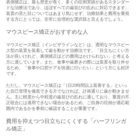
表側矯正は、最も歴史が長く、多くの症例実績があるスタンダー
ドな治療法であり、ほぼすべての歯並びの乱れに対応できます。
装置の見た目についてはあまり気にせず、治療効果と費用を重視
する方にとっては、非常に合理的な選択肢と言えるでしょう。
マウスピース矯正がおすすめな人
マウスピース矯正（インビザラインなど）は、透明なマウスピー
ス型の装置を装着して歯を動かす治療法です。「目立ちにくい方
法が良いけれど、裏側矯正ほどの費用はかけられない」と考える
方に適しています。また、食事や歯磨きの際には装置を取り外せ
るため、「食事や口腔ケアを快適に行いたい」という方にも好評
です。
ただし、マウスピース矯正は「1日20時間以上装着する」といっ
た自己管理を徹底できる方でなければ、計画通りに歯が動きませ
ん。主に軽度から中程度の歯並びの乱れに適しており、重度の不
正咬合には適用できない場合があるため、ご自身の症例が適応範
囲内であるかを事前に確認することが重要です。
費用を抑えつつ目立ちにくくする「ハーフリンガ
ル矯正」