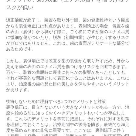
スクが低い
矯正治療が終了し、装置を取り外す際、歯の健康維持という観点
からも裏側矯正には利点があります。表側矯正の場合、装置を歯
の表面（唇側）から剥がす際に、ごく稀にですが歯のエナメル質
に微細な傷がついたり、脱灰（初期虫歯）が生じたりするリスク
がゼロではありません。これは、歯の表面がデリケートな部分で
あるためです。
しかし、裏側矯正では装置を歯の裏側から取り外すため、外から
見える歯の表面のエナメル質を傷つけるリスクを回避できます。
万が一、装置の着脱時に裏側に何らかの影響があったとしても、
それが審美的な問題として表面化することはありません。これに
より、治療後の歯の見た目の美しさを保ちやすいというメリット
があります。
後悔しないために理解すべき5つのデメリットと対策
裏側矯正は、目立たないという大きなメリットがある一方で、治
療を始める前に知っておくべきデメリットもいくつか存在しま
す。これらのデメリットを事前に把握し、それぞれに対する対策
を理解しておくことは、治療期間中の後悔を防ぎ、最終的な満足
度を高めるために非常に重要です。ここでは、裏側矯正に伴う