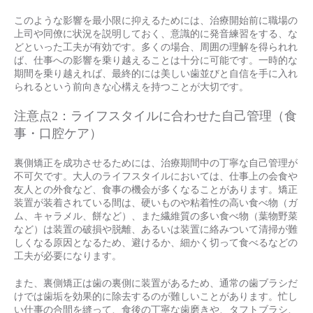
このような影響を最小限に抑えるためには、治療開始前に職場の
上司や同僚に状況を説明しておく、意識的に発音練習をする、な
どといった工夫が有効です。多くの場合、周囲の理解を得られれ
ば、仕事への影響を乗り越えることは十分に可能です。一時的な
期間を乗り越えれば、最終的には美しい歯並びと自信を手に入れ
られるという前向きな心構えを持つことが大切です。
注意点2：ライフスタイルに合わせた自己管理（食
事・口腔ケア）
裏側矯正を成功させるためには、治療期間中の丁寧な自己管理が
不可欠です。大人のライフスタイルにおいては、仕事上の会食や
友人との外食など、食事の機会が多くなることがあります。矯正
装置が装着されている間は、硬いものや粘着性の高い食べ物（ガ
ム、キャラメル、餅など）、また繊維質の多い食べ物（葉物野菜
など）は装置の破損や脱離、あるいは装置に絡みついて清掃が難
しくなる原因となるため、避けるか、細かく切って食べるなどの
工夫が必要になります。
また、裏側矯正は歯の裏側に装置があるため、通常の歯ブラシだ
けでは歯垢を効果的に除去するのが難しいことがあります。忙し
い仕事の合間を縫って、食後の丁寧な歯磨きや、タフトブラシ、