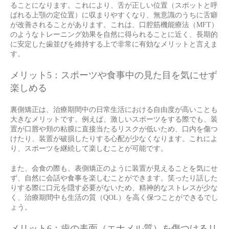
ることになります。これにより、舌が正しい位置（スポットと呼
ばれる上顎の定位置）に収まりやすくなり、無意識のうちに舌癖
が改善されることがあります。これは、口腔筋機能療法（MFT）
のようなトレーニング効果を自然に得られることに近く、長期的
に安定した歯並びを維持する上で非常に有効なメリットと言えま
す。
メリット5：スポーツや食事中の見た目を気にせず
楽しめる
裏側矯正は、治療期間中の日常生活における自由度が高いことも
大きなメリットです。例えば、激しいスポーツをする際でも、装
置が口唇や頬の粘膜に直接当たるリスクが低いため、口内を傷つ
けたり、装置が破損したりする心配が少なくなります。これによ
り、スポーツを継続して楽しむことが可能です。
また、会食の際も、表側矯正のように装置が見えることを気にせ
ず、自然に会話や食事を楽しむことができます。笑ったり話した
りする際に口元を隠す必要がないため、精神的なストレスが少な
く、治療期間中も生活の質（QOL）を高く保つことができるでし
ょう。
メリット6：歯の表面（エナメル質）を傷つけるリ