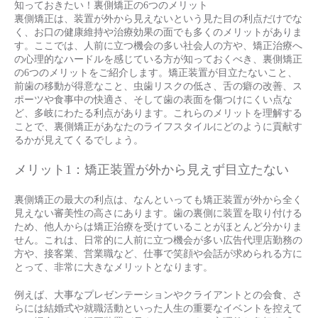
知っておきたい！裏側矯正の6つのメリット
裏側矯正は、装置が外から見えないという見た目の利点だけでな
く、お口の健康維持や治療効果の面でも多くのメリットがありま
す。ここでは、人前に立つ機会の多い社会人の方や、矯正治療へ
の心理的なハードルを感じている方が知っておくべき、裏側矯正
の6つのメリットをご紹介します。矯正装置が目立たないこと、
前歯の移動が得意なこと、虫歯リスクの低さ、舌の癖の改善、ス
ポーツや食事中の快適さ、そして歯の表面を傷つけにくい点な
ど、多岐にわたる利点があります。これらのメリットを理解する
ことで、裏側矯正があなたのライフスタイルにどのように貢献す
るかが見えてくるでしょう。
メリット1：矯正装置が外から見えず目立たない
裏側矯正の最大の利点は、なんといっても矯正装置が外から全く
見えない審美性の高さにあります。歯の裏側に装置を取り付ける
ため、他人からは矯正治療を受けていることがほとんど分かりま
せん。これは、日常的に人前に立つ機会が多い広告代理店勤務の
方や、接客業、営業職など、仕事で笑顔や会話が求められる方に
とって、非常に大きなメリットとなります。
例えば、大事なプレゼンテーションやクライアントとの会食、さ
らには結婚式や就職活動といった人生の重要なイベントを控えて