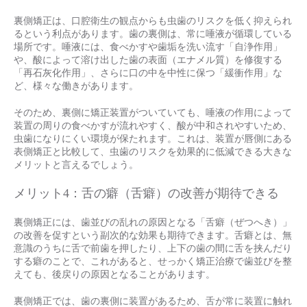
裏側矯正は、口腔衛生の観点からも虫歯のリスクを低く抑えられ
るという利点があります。歯の裏側は、常に唾液が循環している
場所です。唾液には、食べかすや歯垢を洗い流す「自浄作用」
や、酸によって溶け出した歯の表面（エナメル質）を修復する
「再石灰化作用」、さらに口の中を中性に保つ「緩衝作用」な
ど、様々な働きがあります。
そのため、裏側に矯正装置がついていても、唾液の作用によって
装置の周りの食べかすが流れやすく、酸が中和されやすいため、
虫歯になりにくい環境が保たれます。これは、装置が唇側にある
表側矯正と比較して、虫歯のリスクを効果的に低減できる大きな
メリットと言えるでしょう。
メリット4：舌の癖（舌癖）の改善が期待できる
裏側矯正には、歯並びの乱れの原因となる「舌癖（ぜつへき）」
の改善を促すという副次的な効果も期待できます。舌癖とは、無
意識のうちに舌で前歯を押したり、上下の歯の間に舌を挟んだり
する癖のことで、これがあると、せっかく矯正治療で歯並びを整
えても、後戻りの原因となることがあります。
裏側矯正では、歯の裏側に装置があるため、舌が常に装置に触れ