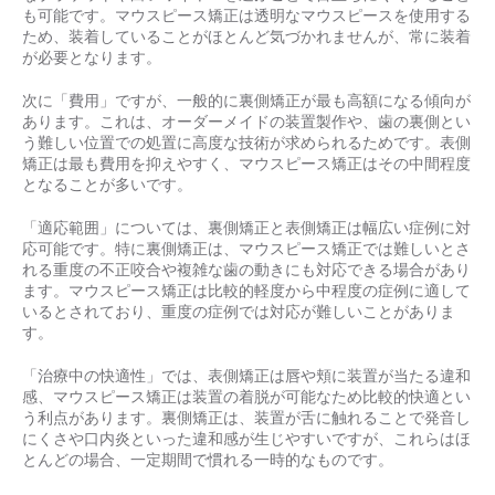
も可能です。マウスピース矯正は透明なマウスピースを使用する
ため、装着していることがほとんど気づかれませんが、常に装着
が必要となります。
次に「費用」ですが、一般的に裏側矯正が最も高額になる傾向が
あります。これは、オーダーメイドの装置製作や、歯の裏側とい
う難しい位置での処置に高度な技術が求められるためです。表側
矯正は最も費用を抑えやすく、マウスピース矯正はその中間程度
となることが多いです。
「適応範囲」については、裏側矯正と表側矯正は幅広い症例に対
応可能です。特に裏側矯正は、マウスピース矯正では難しいとさ
れる重度の不正咬合や複雑な歯の動きにも対応できる場合があり
ます。マウスピース矯正は比較的軽度から中程度の症例に適して
いるとされており、重度の症例では対応が難しいことがありま
す。
「治療中の快適性」では、表側矯正は唇や頬に装置が当たる違和
感、マウスピース矯正は装置の着脱が可能なため比較的快適とい
う利点があります。裏側矯正は、装置が舌に触れることで発音し
にくさや口内炎といった違和感が生じやすいですが、これらはほ
とんどの場合、一定期間で慣れる一時的なものです。