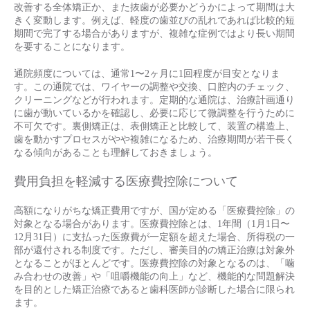
改善する全体矯正か、また抜歯が必要かどうかによって期間は大
きく変動します。例えば、軽度の歯並びの乱れであれば比較的短
期間で完了する場合がありますが、複雑な症例ではより長い期間
を要することになります。
通院頻度については、通常1〜2ヶ月に1回程度が目安となりま
す。この通院では、ワイヤーの調整や交換、口腔内のチェック、
クリーニングなどが行われます。定期的な通院は、治療計画通り
に歯が動いているかを確認し、必要に応じて微調整を行うために
不可欠です。裏側矯正は、表側矯正と比較して、装置の構造上、
歯を動かすプロセスがやや複雑になるため、治療期間が若干長く
なる傾向があることも理解しておきましょう。
費用負担を軽減する医療費控除について
高額になりがちな矯正費用ですが、国が定める「医療費控除」の
対象となる場合があります。医療費控除とは、1年間（1月1日〜
12月31日）に支払った医療費が一定額を超えた場合、所得税の一
部が還付される制度です。ただし、審美目的の矯正治療は対象外
となることがほとんどです。医療費控除の対象となるのは、「噛
み合わせの改善」や「咀嚼機能の向上」など、機能的な問題解決
を目的とした矯正治療であると歯科医師が診断した場合に限られ
ます。