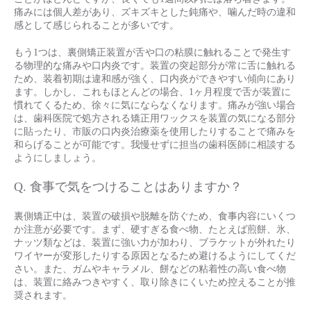
痛みには個人差があり、ズキズキとした鈍痛や、噛んだ時の違和
感として感じられることが多いです。
もう1つは、裏側矯正装置が舌や口の粘膜に触れることで発生す
る物理的な痛みや口内炎です。装置の突起部分が常に舌に触れる
ため、装着初期は違和感が強く、口内炎ができやすい傾向にあり
ます。しかし、これもほとんどの場合、1ヶ月程度で舌が装置に
慣れてくるため、徐々に気にならなくなります。痛みが強い場合
は、歯科医院で処方される矯正用ワックスを装置の気になる部分
に貼ったり、市販の口内炎治療薬を使用したりすることで痛みを
和らげることが可能です。我慢せずに担当の歯科医師に相談する
ようにしましょう。
Q. 食事で気をつけることはありますか？
裏側矯正中は、装置の破損や脱離を防ぐため、食事内容にいくつ
か注意が必要です。まず、硬すぎる食べ物、たとえば煎餅、氷、
ナッツ類などは、装置に強い力が加わり、ブラケットが外れたり
ワイヤーが変形したりする原因となるため避けるようにしてくだ
さい。また、ガムやキャラメル、餅などの粘着性の高い食べ物
は、装置に絡みつきやすく、取り除きにくいため控えることが推
奨されます。