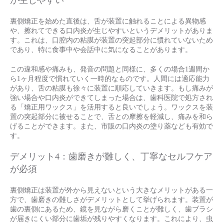
が生じやすい
裏側矯正を始めた直後は、舌が装置に触れることによる異物感
や、擦れてできる口内炎が生じやすいというデメリットがありま
す。これは、口腔内の粘膜が装置の突起部分に慣れていないため
であり、特に食事中や会話中に気になることがあります。
この違和感や痛みも、発音の問題と同様に、多くの場合1週間か
ら1ヶ月程度で慣れていく一時的なものです。人間には適応能力
があり、舌の粘膜も徐々に装置に順応していきます。もし痛みが
強い場合や口内炎ができてしまった場合は、歯科医院で処方され
る「矯正用ワックス」を活用すると良いでしょう。ワックスを装
置の突起部分に被せることで、舌との摩擦を軽減し、痛みを和ら
げることができます。また、市販の口内炎の塗り薬なども有効で
す。
デメリット4：歯磨きが難しく、丁寧なセルフケア
が必須
裏側矯正は装置が外から見えないという大きなメリットがある一
方で、歯磨きの難しさがデメリットとして挙げられます。装置が
歯の裏側にあるため、鏡を見ながら磨くことが難しく、歯ブラシ
が届きにくい部分に歯垢が残りやすくなります。これにより、虫