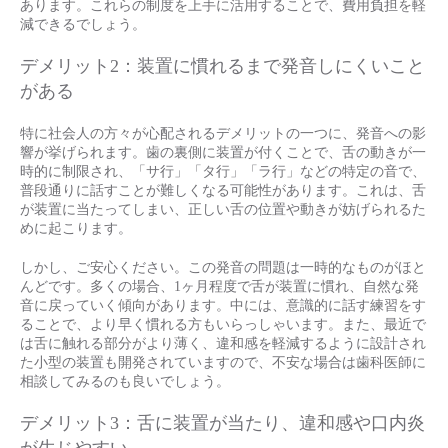
あります。これらの制度を上手に活用することで、費用負担を軽
減できるでしょう。
デメリット2：装置に慣れるまで発音しにくいこと
がある
特に社会人の方々が心配されるデメリットの一つに、発音への影
響が挙げられます。歯の裏側に装置が付くことで、舌の動きが一
時的に制限され、「サ行」「タ行」「ラ行」などの特定の音で、
普段通りに話すことが難しくなる可能性があります。これは、舌
が装置に当たってしまい、正しい舌の位置や動きが妨げられるた
めに起こります。
しかし、ご安心ください。この発音の問題は一時的なものがほと
んどです。多くの場合、1ヶ月程度で舌が装置に慣れ、自然な発
音に戻っていく傾向があります。中には、意識的に話す練習をす
ることで、より早く慣れる方もいらっしゃいます。また、最近で
は舌に触れる部分がより薄く、違和感を軽減するように設計され
た小型の装置も開発されていますので、不安な場合は歯科医師に
相談してみるのも良いでしょう。
デメリット3：舌に装置が当たり、違和感や口内炎