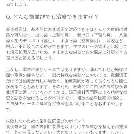
るでしょう。
Q. どんな歯並びでも治療できますか？
裏側矯正は、基本的に表側矯正で対応できるほとんどの症例に対
応が可能です。出っ歯（上顎前突）、受け口（下顎前突）、八重
歯や歯のデコボコ（叢生）、すきっ歯（空隙歯列）、開咬など、
幅広い不正咬合の治療ができます。マウスピース矯正と比較して
も適応範囲が広いため、さまざまな歯並びのお悩みに対応できる
選択肢と言えるでしょう。
しかし、非常に稀なケースではありますが、噛み合わせが極端に
深い重度の症例など、一部の特殊な歯並びにおいては、裏側矯正
だけでは治療が難しい場合や、治療期間が著しく長くなる可能性
があることもあります。そのため、最終的にご自身の歯並びが裏
側矯正に適しているかどうかは、矯正歯科専門医による精密な検
査と診断を受けることが不可欠です。複数の歯科医院で相談し、
ご自身のケースに最適な治療法を見つけることをおすすめしま
す。
失敗しないための歯科医院選びのポイント
裏側矯正は、歯の裏側に装置を取り付けて歯並びを整える治療法
で、外から見えないという大きなメリットがあります。しかし、