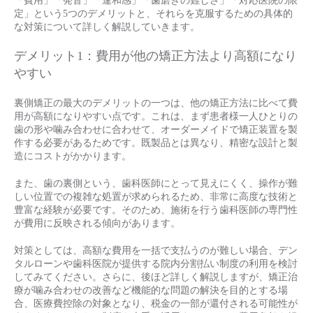
「費用」「発音」「違和感」「歯磨きの難しさ」「対応医院の限
定」という5つのデメリットと、それらを克服するための具体的
な対策について詳しく解説していきます。
デメリット1：費用が他の矯正方法より高額になり
やすい
裏側矯正の最大のデメリットの一つは、他の矯正方法に比べて費
用が高額になりやすい点です。これは、まず患者様一人ひとりの
歯の形や噛み合わせに合わせて、オーダーメイドで矯正装置を製
作する必要があるためです。既製品とは異なり、精密な設計と製
造にコストがかかります。
また、歯の裏側という、歯科医師にとって見えにくく、操作が難
しい位置での複雑な処置が求められるため、非常に高度な技術と
豊富な経験が必要です。そのため、施術を行う歯科医師の専門性
が費用に反映される傾向があります。
対策としては、高額な費用を一括で支払うのが難しい場合、デン
タルローンや歯科医院が提供する院内分割払い制度の利用を検討
してみてください。さらに、後ほど詳しく解説しますが、矯正治
療が噛み合わせの改善など機能的な問題の解決を目的とする場
合、医療費控除の対象となり、税金の一部が還付される可能性が