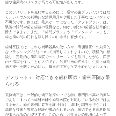
歯や歯周病のリスクが高まる可能性があります。
このデメリットを克服するためには、通常の歯ブラシだけではな
く、いくつかの補助的な清掃用具を併用した丁寧なセルフケアが
不可欠です。例えば、毛束が一つになった「タフトブラシ」は、
装置の隙間や歯と歯茎の境目など、細かい部分の歯垢を効率的に
除去できます。また、「歯間ブラシ」や「デンタルフロス」も、
歯と歯の間の汚れを取り除くのに非常に有効です。
歯科医院では、これら補助器具の使い方や、裏側矯正中の効果的
なブラッシング方法について指導してくれますので、積極的に相
談し、定期的な歯科医院でのクリーニングも活用しながら、口腔
内の清潔を保つことが大切です。治療計画の遅延や、虫歯・歯周
病の発生を防ぐためにも、毎日の丁寧なケアを心がけましょう。
デメリット5：対応できる歯科医師・歯科医院が限
られる
裏側矯正は、一般的な矯正治療の中でも特に専門性の高い治療法
であり、すべての歯科医師や歯科医院が対応しているわけではあ
りません。歯の裏側に装置を取り付け、繊細な調整を行うには、
高度な技術と豊富な経験が求められるため、施術できる歯科医師
が限られるのが現状です。このため、お住まいの地域によって