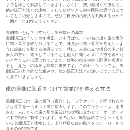
までを詳しく解説していきます。さらに、費用相場や治療期間、
他の矯正方法との比較、そして信頼できる歯科医院の選び方につ
いてもご紹介しますので、ぜひご自身の治療法を判断するための
一助としてお役立てください。
裏側矯正とは？目立たない歯列矯正の基本
裏側矯正は「リンガル矯正」とも呼ばれ、その名の通り歯の裏側
に矯正装置を取り付けることで、外見から矯正装置が見えないよ
うに歯並びを整える治療法です。特に、人前に立つ機会の多い社
会人の方や、矯正していることを他人に知られずに治療を進めた
いと考える方に選ばれています。仕事の都合や対人関係を考慮す
ると、見た目の印象は非常に重要です。このセクションでは、裏
側矯正の基本的な仕組みや、他の矯正方法との違いについて詳し
く見ていきましょう。
歯の裏側に装置をつけて歯並びを整える方法
裏側矯正では、歯の裏側（舌側）に「ブラケット」と呼ばれる小
さな装置を一つずつ丁寧に接着します。このブラケットは、患者
さん一人ひとりの歯の形や歯並びの状態に合わせて、オーダーメ
イドで精密に製作されます。そのため、既製品のブラケットを用
いる表側矯正と比較して、より精密な歯の動きをコントロールで
きるのが特徴です。