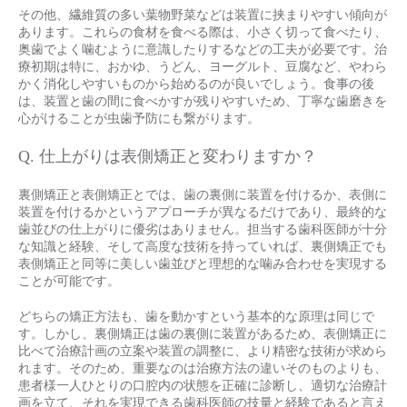
その他、繊維質の多い葉物野菜などは装置に挟まりやすい傾向が
あります。これらの食材を食べる際は、小さく切って食べたり、
奥歯でよく噛むように意識したりするなどの工夫が必要です。治
療初期は特に、おかゆ、うどん、ヨーグルト、豆腐など、やわら
かく消化しやすいものから始めるのが良いでしょう。食事の後
は、装置と歯の間に食べかすが残りやすいため、丁寧な歯磨きを
心がけることが虫歯予防にも繋がります。
Q. 仕上がりは表側矯正と変わりますか？
裏側矯正と表側矯正とでは、歯の裏側に装置を付けるか、表側に
装置を付けるかというアプローチが異なるだけであり、最終的な
歯並びの仕上がりに優劣はありません。担当する歯科医師が十分
な知識と経験、そして高度な技術を持っていれば、裏側矯正でも
表側矯正と同等に美しい歯並びと理想的な噛み合わせを実現する
ことが可能です。
どちらの矯正方法も、歯を動かすという基本的な原理は同じで
す。しかし、裏側矯正は歯の裏側に装置があるため、表側矯正に
比べて治療計画の立案や装置の調整に、より精密な技術が求めら
れます。そのため、重要なのは治療方法の違いそのものよりも、
患者様一人ひとりの口腔内の状態を正確に診断し、適切な治療計
画を立て、それを実現できる歯科医師の技量と経験であると言え