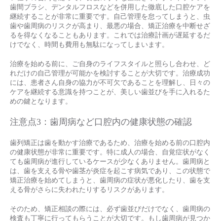
歯間ブラシ、デンタルフロスなどを併用した徹底した口腔ケアを
継続することが非常に重要です。自己管理を怠ってしまうと、虫
歯や歯周病のリスクが高まり、最悪の場合、矯正治療を中断せざ
るを得なくなることもあります。これでは治療計画が遅延するだ
けでなく、時間も費用も無駄になってしまいます。
治療を始める前に、ご自身のライフスタイルと照らし合わせ、ど
れだけの自己管理が可能かを検討することが大切です。治療成功
には、患者さん自身の協力が不可欠であることを理解し、日々の
ケアを継続する意識を持つことが、美しい歯並びを手に入れるた
めの鍵となります。
注意点3：歯周病など口腔内の健康状態の確認
歯列矯正は歯を動かす治療であるため、治療を始める前の口腔内
の健康状態が非常に重要です。特に成人の場合、自覚症状がなく
ても歯周病が進行しているケースが少なくありません。歯周病と
は、歯を支える骨や歯茎が炎症を起こす病気であり、この状態で
矯正治療を始めてしまうと、歯周病の症状が悪化したり、歯を支
える骨がさらに失われたりするリスクがあります。
そのため、矯正相談の際には、必ず歯並びだけでなく、歯周病の
検査も丁寧に行ってもらうことが大切です。もし歯周病が見つか