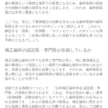
歯の裏側という複雑な場所での処置となるため、歯科医師の技術
力や経験が治療の成否を大きく左右します。このため、歯科医院
選びは非常に重要になります。
ここでは、安心して裏側矯正の治療を任せられる歯科医師や歯科
医院を見つけるための3つのポイントをご紹介します。これから
解説する「資格」「症例数」「カウンセリング」のポイントを押
さえることで、ご自身の希望に合った信頼できる医師を見つける
手助けとなるでしょう。
矯正歯科の認定医・専門医が在籍しているか
矯正治療は歯科の中でも非常に専門性が高く、特に裏側矯正は、
歯の裏側という視認しにくい場所での繊細な操作が求められるた
め、高度な知識と技術が必要となります。そのため、歯科医院を
選ぶ際には、担当する歯科医師が適切な資格を持っているかを確
認することが大切です。
信頼できる指標の一つとして、「日本矯正歯科学会 認定医・専
門医」の資格が挙げられます。これは、学会が定めた厳しい基準
（症例経験、試験合格など）をクリアした歯科医師にのみ与えら
れる資格です。これらの資格を持つ医師は、矯正歯科に関する十
分な知識と豊富な経験を持つと判断できるため、安心して治療を