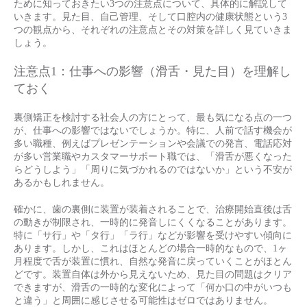
ために知っておきたい3つの注意点について、具体的に解説して
いきます。見た目、自己管理、そして口腔内の健康状態という3
つの観点から、それぞれの注意点とその対策を詳しく見ていきま
しょう。
注意点1：仕事への影響（滑舌・見た目）を理解し
ておく
裏側矯正を検討する社会人の方にとって、最も気になる点の一つ
が、仕事への影響ではないでしょうか。特に、人前で話す機会が
多い職種、例えばプレゼンテーションや会議での発言、電話応対
が多い営業職やカスタマーサポート職では、「滑舌が悪くなった
らどうしよう」「周りに気づかれるのではないか」という不安が
あるかもしれません。
確かに、歯の裏側に装置が装着されることで、治療開始直後は舌
の動きが制限され、一時的に発音しにくくなることがあります。
特に「サ行」や「タ行」「ラ行」などが影響を受けやすい傾向に
あります。しかし、これはほとんどの場合一時的なもので、1ヶ
月程度で舌が装置に慣れ、自然な発音に戻っていくことがほとん
どです。装置自体は外から見えないため、見た目の問題はクリア
できますが、滑舌の一時的な変化によって「何か口の中がいつも
と違う」と周囲に感じさせる可能性はゼロではありません。