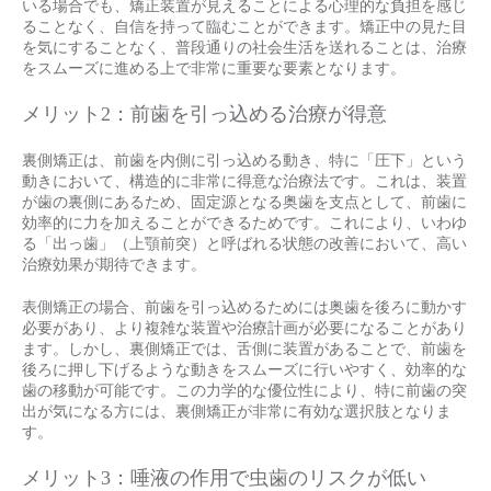
いる場合でも、矯正装置が見えることによる心理的な負担を感じ
ることなく、自信を持って臨むことができます。矯正中の見た目
を気にすることなく、普段通りの社会生活を送れることは、治療
をスムーズに進める上で非常に重要な要素となります。
メリット2：前歯を引っ込める治療が得意
裏側矯正は、前歯を内側に引っ込める動き、特に「圧下」という
動きにおいて、構造的に非常に得意な治療法です。これは、装置
が歯の裏側にあるため、固定源となる奥歯を支点として、前歯に
効率的に力を加えることができるためです。これにより、いわゆ
る「出っ歯」（上顎前突）と呼ばれる状態の改善において、高い
治療効果が期待できます。
表側矯正の場合、前歯を引っ込めるためには奥歯を後ろに動かす
必要があり、より複雑な装置や治療計画が必要になることがあり
ます。しかし、裏側矯正では、舌側に装置があることで、前歯を
後ろに押し下げるような動きをスムーズに行いやすく、効率的な
歯の移動が可能です。この力学的な優位性により、特に前歯の突
出が気になる方には、裏側矯正が非常に有効な選択肢となりま
す。
メリット3：唾液の作用で虫歯のリスクが低い