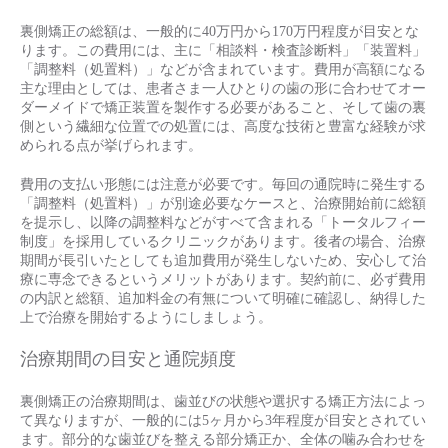
裏側矯正の総額は、一般的に40万円から170万円程度が目安とな
ります。この費用には、主に「相談料・検査診断料」「装置料」
「調整料（処置料）」などが含まれています。費用が高額になる
主な理由としては、患者さま一人ひとりの歯の形に合わせてオー
ダーメイドで矯正装置を製作する必要があること、そして歯の裏
側という繊細な位置での処置には、高度な技術と豊富な経験が求
められる点が挙げられます。
費用の支払い形態には注意が必要です。毎回の通院時に発生する
「調整料（処置料）」が別途必要なケースと、治療開始前に総額
を提示し、以降の調整料などがすべて含まれる「トータルフィー
制度」を採用しているクリニックがあります。後者の場合、治療
期間が長引いたとしても追加費用が発生しないため、安心して治
療に専念できるというメリットがあります。契約前に、必ず費用
の内訳と総額、追加料金の有無について明確に確認し、納得した
上で治療を開始するようにしましょう。
治療期間の目安と通院頻度
裏側矯正の治療期間は、歯並びの状態や選択する矯正方法によっ
て異なりますが、一般的には5ヶ月から3年程度が目安とされてい
ます。部分的な歯並びを整える部分矯正か、全体の噛み合わせを