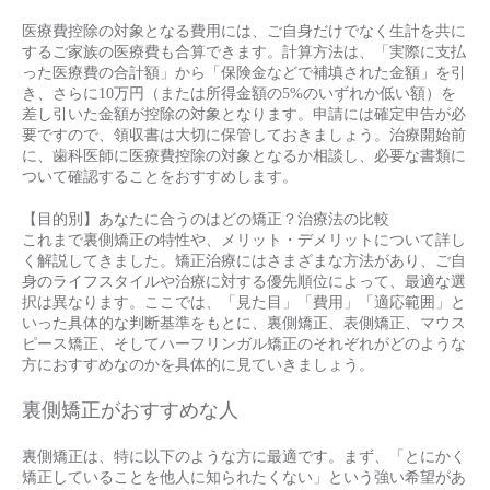
医療費控除の対象となる費用には、ご自身だけでなく生計を共に
するご家族の医療費も合算できます。計算方法は、「実際に支払
った医療費の合計額」から「保険金などで補填された金額」を引
き、さらに10万円（または所得金額の5%のいずれか低い額）を
差し引いた金額が控除の対象となります。申請には確定申告が必
要ですので、領収書は大切に保管しておきましょう。治療開始前
に、歯科医師に医療費控除の対象となるか相談し、必要な書類に
ついて確認することをおすすめします。
【目的別】あなたに合うのはどの矯正？治療法の比較
これまで裏側矯正の特性や、メリット・デメリットについて詳し
く解説してきました。矯正治療にはさまざまな方法があり、ご自
身のライフスタイルや治療に対する優先順位によって、最適な選
択は異なります。ここでは、「見た目」「費用」「適応範囲」と
いった具体的な判断基準をもとに、裏側矯正、表側矯正、マウス
ピース矯正、そしてハーフリンガル矯正のそれぞれがどのような
方におすすめなのかを具体的に見ていきましょう。
裏側矯正がおすすめな人
裏側矯正は、特に以下のような方に最適です。まず、「とにかく
矯正していることを他人に知られたくない」という強い希望があ