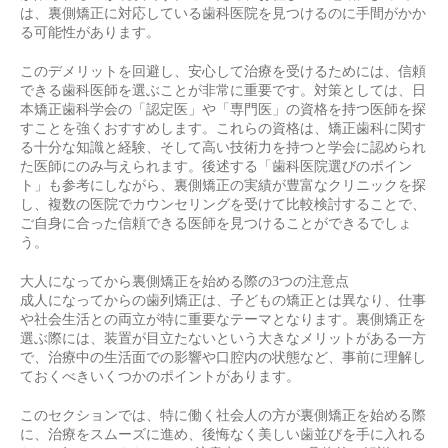
は、裏側矯正に対応している歯科医院を見つけるのに手間がかか
る可能性があります。
このデメリットを回避し、安心して治療を受けるためには、信頼
できる歯科医師を選ぶことが非常に重要です。対策としては、日
本矯正歯科学会の「認定医」や「専門医」の資格を持つ医師を探
すことを強くおすすめします。これらの資格は、矯正歯科に関す
る十分な知識と経験、そして高い技術力を持つと学会に認められ
た医師にのみ与えられます。後述する「歯科医院選びのポイン
ト」も参考にしながら、裏側矯正の実績が豊富なクリニックを探
し、複数の医院でカウンセリングを受けて比較検討することで、
ご自身に合った信頼できる医師を見つけることができるでしょ
う。
大人になってから裏側矯正を始める際の3つの注意点
成人になってからの歯列矯正は、子どもの矯正とは異なり、仕事
や社会生活との両立が特に重要なテーマとなります。裏側矯正を
選ぶ際には、装置が目立たないという大きなメリットがある一方
で、治療中の生活面での影響や口腔内の状態など、事前に理解し
ておくべきいくつかのポイントがあります。
このセクションでは、特に働く社会人の方が裏側矯正を始める際
に、治療をスムーズに進め、後悔なく美しい歯並びを手に入れる