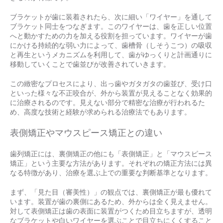
ブラケットが歯に装着されたら、次に細い「ワイヤー」を通して
ブラケット同士をつなぎます。このワイヤーは、歯を正しい位置
へと動かすための力を加える役割を担っています。ワイヤーが歯
にかける持続的な弱い力によって、歯槽骨（しそうこつ）の吸収
と再生というメカニズムを利用して、歯がゆっくりと計画通りに
移動していくことで歯並びが改善されていきます。
この緻密なプロセスにより、出っ歯やガタガタの歯並び、受け口
といった様々な不正咬合が、外から装置が見えることなく効果的
に治療されるのです。見えない部分で精密な治療が行われるた
め、高度な技術と経験が求められる治療法でもあります。
表側矯正やマウスピース矯正との違い
歯列矯正には、裏側矯正の他にも「表側矯正」と「マウスピース
矯正」という主要な方法があります。それぞれの矯正方法には異
なる特徴があり、治療を選ぶ上での重要な判断基準となります。
まず、「見た目（審美性）」の観点では、裏側矯正が最も優れて
います。装置が歯の裏側にあるため、外からは全く見えません。
対して表側矯正は歯の表面に装置がつくため目立ちますが、透明
なブラケットや白いワイヤーを選ぶことで目立ちにくくすること