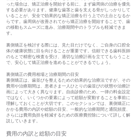
った場合は、矯正治療を開始する前に、まず歯周病の治療を優先
する必要があります。健康な歯茎と歯を支える骨がしっかりして
いることが、安全で効果的な矯正治療を行う上での土台となるか
らです。歯周病が改善されてから矯正治療を開始することで、歯
の移動もスムーズに進み、治療期間中のトラブルも軽減できま
す。
裏側矯正を検討する際には、見た目だけでなく、ご自身の口腔全
体の健康状態に目を向けることが重要です。信頼できる歯科医師
のもとで精密な検査を受け、適切な治療計画を立ててもらうこと
で、安心して矯正治療を進めることができるでしょう。
裏側矯正の費用相場と治療期間の目安
裏側矯正は、歯並びを整えるための効果的な治療法ですが、その
費用や治療期間は、患者さま一人ひとりの歯並びの状態や治療計
画によって大きく異なります。自由診療のため、一律の料金設定
ではなく、いくつかの要素によって総額が変動することを事前に
理解しておくことが大切です。このセクションでは、裏側矯正に
かかる費用の内訳や総額の目安、一般的な治療期間と通院頻度、
さらには費用負担を軽減するための医療費控除について詳しく解
説していきます。
費用の内訳と総額の目安