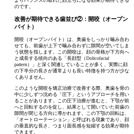
よりバランスの取れた顔立ちになる効果が期待できる
のです。
改善が期待できる歯並び②：開咬（オープン
バイト）
開咬（オープンバイト）は、奥歯をしっかり噛み合わ
せても、前歯が上下で噛み合わずに隙間が空いてしま
う状態を指します。この開咬は、顔の骨格が下方向へ
と成長する傾向のある「長顔型（Dolicofacial
pattern）」と深く関連していることが多く、実際に顔
の下半分の長さが通常よりも長い特徴を持つ方が少な
くありません。
このような開咬を矯正治療で改善する際、奥歯を骨の
中に少しずつ沈める「圧下」というアプローチを用い
ることがあります。この圧下治療が進むと、下顎が前
へと回転するのを促し、結果として開いていた前歯の
隙間が閉じる方向に導かれます。この下顎の回転は、
「オートローテーション」と呼ばれる現象であり、顔
の垂直的な長さ、つまり面長感を短縮する効果が期待
できます。