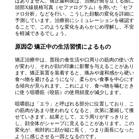
はありません。矯正歯科医は、治療計画を立てる際に
頭部X線規格写真（セファログラム）を用いた「セフ
ァロ分析」などを行い、こうした顔貌の変化を詳細に
予測しています。治療前にシミュレーションを確認す
ることで、このような変化をあらかじめ理解し、不安
を軽減できるでしょう。
原因② 矯正中の生活習慣によるもの
矯正治療中は、普段の食生活や口周りの筋肉の使い方
が変わり、それが顔の印象に影響を与えることがあり
ます。矯正装置を装着すると、痛みや違和感から硬い
食べ物を避けるようになり、柔らかい食事を中心にす
る傾向が見られます。これにより、食べ物を噛むとき
に使う咀嚼筋（咬筋）の使用頻度が減少します。
咀嚼筋は「エラ」と呼ばれる部分に位置しており、こ
の筋肉があまり使われなくなると、次第に萎縮して痩
せていきます。結果として、エラ周りがすっきりと
し、顔全体がシャープに見えることがあります。この
変化が、相対的に顔が縦に長く、つまり面長になった
ように感じさせる一因となるのです。