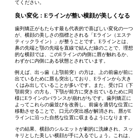
てください。
良い変化：Eラインが整い横顔が美しくなる
歯列矯正がもたらす最も代表的で喜ばしい変化の一つ
が、横顔の美しさの指標とされる「Eライン（エステ
ティックライン）」が整うことです。Eラインとは、
鼻の先端と顎の先端を直線で結んだ線のことで、理想
的な横顔では、このEラインの内側に唇が触れるか、
わずかに内側にある状態とされています。
例えば、出っ歯（上顎前突）の方は、上の前歯が前に
出ているために唇も突出しており、Eラインから大き
くはみ出していることが多いです。また、受け口（下
顎前突）の方も、下顎が前方に突き出ているために同
様にEラインのバランスが崩れがちです。歯列矯正に
よってこれらの歯並びを改善し、前歯を適切な位置に
移動させることで、口元の突出感が解消され、唇がE
ラインに沿った自然な位置に収まるようになります。
その結果、横顔のシルエットが劇的に洗練され、スッ
キリとした美しい横顔が手に入るでしょう。これは、