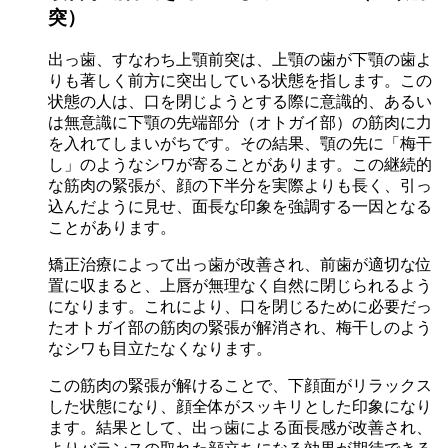
突）
出っ歯、すなわち上顎前突は、上顎の歯が下顎の歯よ
りも著しく前方に突出している状態を指します。この
状態の人は、口を閉じようとする際に意識的、あるい
は無意識に下顎の先端部分（オトガイ部）の筋肉に力
を入れてしまいがちです。その結果、顎の先に「梅干
し」のようなシワが寄ることがあります。この継続的
な筋肉の緊張が、顔の下半分を実際よりも長く、引っ
込んだように見せ、面長な印象を強調する一因となる
ことがあります。
矯正治療によって出っ歯が改善され、前歯が適切な位
置に収まると、上唇が無理なく自然に閉じられるよう
になります。これにより、口を閉じるために必要だっ
たオトガイ部の筋肉の緊張が解消され、梅干しのよう
なシワも目立たなくなります。
この筋肉の緊張が解けることで、下顔面がリラックス
した状態になり、顔全体がスッキリとした印象になり
ます。結果として、出っ歯による面長感が改善され、