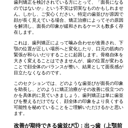
歯列矯正を検討されている方にとって、「面長になる
のではないか」という不安は切実なものかもしれませ
ん。しかし、ご安心ください。特定の歯並びが原因で
顔が長く見えている場合、矯正治療によってその原因
を解消し、面長の印象が緩和されるケースも数多く存
在します。
これは、歯列矯正によって噛み合わせが改善され、下
顎の位置が正しい場所へと変化したり、口元の筋肉の
緊張が和らいだりすることに起因します。骨格自体を
大きく変えることはできませんが、歯の位置が変わる
ことで顔全体のバランスが整い、結果として面長感が
目立たなくなるのです。
このセクションでは、どのような歯並びが面長の印象
を助長し、どのように矯正治療がその改善に役立つの
かを具体的に見ていきましょう。歯列矯正は単に歯並
びを整えるだけでなく、顔全体の印象をより良くする
可能性を秘めていることをご理解いただけるかと思い
ます。
改善が期待できる歯並び①：出っ歯（上顎前