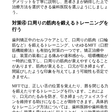
デメリットを丁寧に説明し、患者さまが納得した上で
治療方法を選択できる歯科医院を選ぶようにしましょ
う。
対策④ 口周りの筋肉を鍛えるトレーニングを
行う
歯列矯正中のセルフケアとして、口周りの筋肉（口輪
筋など）を鍛えるトレーニング、いわゆるMFT（口腔
筋機能療法）も有効な対策の一つです。矯正治療中
は、装置の装着による痛みや違和感から、咀嚼機能が
一時的に低下し、口周りの筋肉が衰えやすくなること
があります。筋肉が衰えると、口元が引き締まらず、
間延びしたような印象を与えてしまう可能性も否定で
きません。
MFTでは、正しい舌の位置を覚えたり、唇を閉じる力
を鍛えたりするトレーニングを行います。これによ
り、口元のたるみを防ぎ、引き締まったフェイスライ
ンを維持する助けになることが期待できます。具体的
なトレーニング方法については、歯科医師や歯科衛生