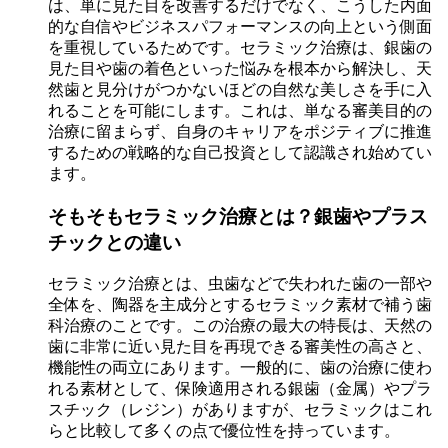
は、単に見た目を改善するだけでなく、こうした内面
的な自信やビジネスパフォーマンスの向上という側面
を重視しているためです。セラミック治療は、銀歯の
見た目や歯の着色といった悩みを根本から解決し、天
然歯と見分けがつかないほどの自然な美しさを手に入
れることを可能にします。これは、単なる審美目的の
治療に留まらず、自身のキャリアをポジティブに推進
するための戦略的な自己投資として認識され始めてい
ます。
そもそもセラミック治療とは？銀歯やプラス
チックとの違い
セラミック治療とは、虫歯などで失われた歯の一部や
全体を、陶器を主成分とするセラミック素材で補う歯
科治療のことです。この治療の最大の特長は、天然の
歯に非常に近い見た目を再現できる審美性の高さと、
機能性の両立にあります。一般的に、歯の治療に使わ
れる素材として、保険適用される銀歯（金属）やプラ
スチック（レジン）がありますが、セラミックはこれ
らと比較して多くの点で優位性を持っています。