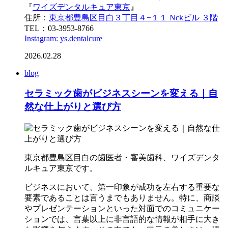
『
ワイズデンタルキュア東京
』
住所：
東京都豊島区目白３丁目４−１１ Nckビル ３階
TEL：03-3953-8766
Instagram: ys.dentalcure
2026.02.28
blog
セラミック歯がビジネスシーンを変える｜自
然な仕上がりと選び方
東京都豊島区目白の歯医者・審美歯科、ワイズデンタ
ルキュア東京です。
ビジネスにおいて、第一印象が成功を左右する重要な
要素であることは言うまでもありません。特に、商談
やプレゼンテーションといった対面でのコミュニケー
ションでは、言葉以上に非言語的な情報が相手に大き