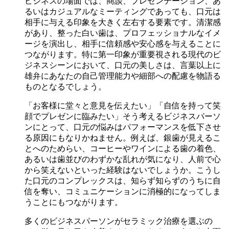
ビジネスの場面では、商談、プレゼンテーション、あ
るいはカジュアルなミーティングであっても、口元は
相手に与える印象を大きく左右する要素です。清潔感
があり、整った白い歯は、プロフェッショナルなイメ
ージを演出し、相手に信頼感や安心感を与えることに
つながります。特に第一印象が重要視される現代のビ
ジネスシーンにおいて、口元の美しさは、言葉以上に
雄弁にあなたの自己管理能力や細部への配慮を物語る
ものとなるでしょう。
「お客様に堂々と意見を伝えたい」「自信を持って笑
顔でプレゼンに臨みたい」そう考えるビジネスパーソ
ンにとって、口元の悩みはパフォーマンスを低下させ
る原因にもなりかねません。例えば、銀歯が見えるこ
とへのためらい、コーヒーやワインによる歯の着色、
あるいは歯並びのわずかな乱れが気になり、人前で心
から笑えないといった経験はないでしょうか。こうし
た口元のコンプレックスは、知らず知らずのうちに自
信を奪い、コミュニケーションに消極的になってしま
うことにもつながります。
多くのビジネスパーソンがセラミック治療を選ぶの