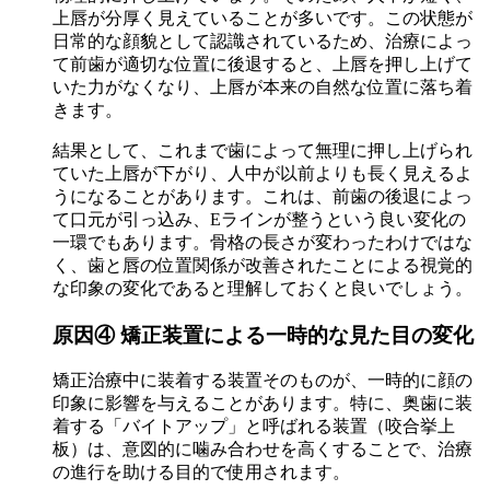
上唇が分厚く見えていることが多いです。この状態が
日常的な顔貌として認識されているため、治療によっ
て前歯が適切な位置に後退すると、上唇を押し上げて
いた力がなくなり、上唇が本来の自然な位置に落ち着
きます。
結果として、これまで歯によって無理に押し上げられ
ていた上唇が下がり、人中が以前よりも長く見えるよ
うになることがあります。これは、前歯の後退によっ
て口元が引っ込み、Eラインが整うという良い変化の
一環でもあります。骨格の長さが変わったわけではな
く、歯と唇の位置関係が改善されたことによる視覚的
な印象の変化であると理解しておくと良いでしょう。
原因④ 矯正装置による一時的な見た目の変化
矯正治療中に装着する装置そのものが、一時的に顔の
印象に影響を与えることがあります。特に、奥歯に装
着する「バイトアップ」と呼ばれる装置（咬合挙上
板）は、意図的に噛み合わせを高くすることで、治療
の進行を助ける目的で使用されます。