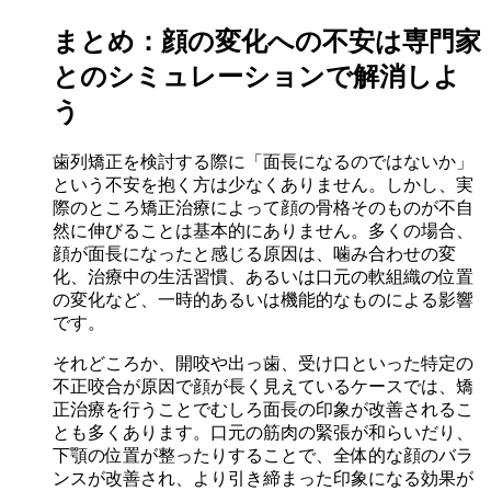
まとめ：顔の変化への不安は専門家
とのシミュレーションで解消しよ
う
歯列矯正を検討する際に「面長になるのではないか」
という不安を抱く方は少なくありません。しかし、実
際のところ矯正治療によって顔の骨格そのものが不自
然に伸びることは基本的にありません。多くの場合、
顔が面長になったと感じる原因は、噛み合わせの変
化、治療中の生活習慣、あるいは口元の軟組織の位置
の変化など、一時的あるいは機能的なものによる影響
です。
それどころか、開咬や出っ歯、受け口といった特定の
不正咬合が原因で顔が長く見えているケースでは、矯
正治療を行うことでむしろ面長の印象が改善されるこ
とも多くあります。口元の筋肉の緊張が和らいだり、
下顎の位置が整ったりすることで、全体的な顔のバラ
ンスが改善され、より引き締まった印象になる効果が