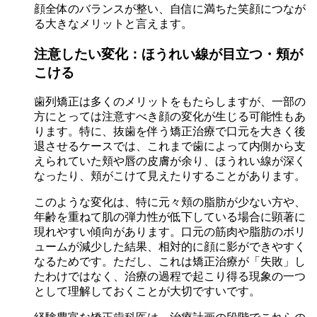
顔全体のバランスが整い、自信に満ちた笑顔につなが
る大きなメリットと言えます。
注意したい変化：ほうれい線が目立つ・頬が
こける
歯列矯正は多くのメリットをもたらしますが、一部の
方にとっては注意すべき顔の変化が生じる可能性もあ
ります。特に、抜歯を伴う矯正治療で口元を大きく後
退させるケースでは、これまで歯によって内側から支
えられていた頬や唇の皮膚が余り、ほうれい線が深く
なったり、頬がこけて見えたりすることがあります。
このような変化は、特に元々頬の脂肪が少ない方や、
年齢を重ねて肌の弾力性が低下している場合に顕著に
現れやすい傾向があります。口元の筋肉や脂肪のボリ
ュームが減少した結果、相対的に顔に影ができやすく
なるためです。ただし、これは矯正治療が「失敗」し
たわけではなく、治療の過程で起こり得る現象の一つ
として理解しておくことが大切ですいです。