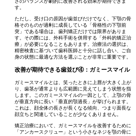
さのバランスが劇的に改善される効果が期待できま
す。
ただし、受け口の原因が歯並びだけでなく、下顎の骨
格そのものが過剰に成長している「骨格性の下顎前
突」である場合は、歯列矯正だけでは限界がありま
す。その際には、外科手術を併用する「外科的矯正治
療」が必要になることもあります。治療法の選択は、
精密検査に基づいて歯科医師と十分に話し合い、ご自
身の状態に最適な方法を選ぶことが非常に重要です。
改善が期待できる歯並び④：ガミースマイル
ガミースマイルとは、笑ったときに上唇が大きく上が
り、歯茎が通常よりも広範囲に見えてしまう状態を指
します。このガミースマイルの一因として、上顎の骨
が垂直方向に長い「垂直的顎過長」が挙げられます。
これは、顔全体の長さが長くなる傾向、つまり面長な
顔立ちと関連していることが少なくありません。
矯正治療において、ガミースマイルを改善するために
「アンカースクリュー」という小さなネジを顎の骨に