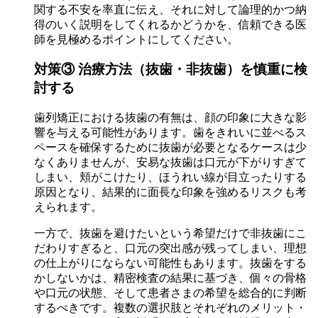
関する不安を率直に伝え、それに対して論理的かつ納
得のいく説明をしてくれるかどうかを、信頼できる医
師を見極めるポイントにしてください。
対策③ 治療方法（抜歯・非抜歯）を慎重に検
討する
歯列矯正における抜歯の有無は、顔の印象に大きな影
響を与える可能性があります。歯をきれいに並べるス
ペースを確保するために抜歯が必要となるケースは少
なくありませんが、安易な抜歯は口元が下がりすぎて
しまい、頬がこけたり、ほうれい線が目立ったりする
原因となり、結果的に面長な印象を強めるリスクも考
えられます。
一方で、抜歯を避けたいという希望だけで非抜歯にこ
だわりすぎると、口元の突出感が残ってしまい、理想
の仕上がりにならない可能性もあります。抜歯をする
かしないかは、精密検査の結果に基づき、個々の骨格
や口元の状態、そして患者さまの希望を総合的に判断
するべきです。複数の選択肢とそれぞれのメリット・