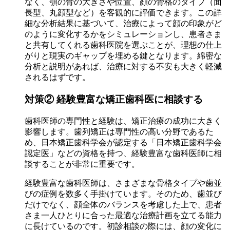
なく、顎の骨の大きさや位置、顔の骨格のタイプ（面
長型、丸顔型など）を客観的に評価できます。この詳
細な分析結果に基づいて、治療によって顔の印象がど
のように変化するかをシミュレーションし、患者さま
と共有してくれる歯科医院を選ぶことが、理想の仕上
がりと現実のギャップを埋める鍵となります。綿密な
分析と説明があれば、治療に対する不安も大きく軽減
されるはずです。
対策② 経験豊富な矯正歯科医に相談する
歯科医師の専門性と経験は、矯正治療の成功に大きく
影響します。歯列矯正は専門性の高い分野であるた
め、日本矯正歯科学会が認定する「日本矯正歯科学会
認定医」などの資格を持つ、経験豊富な歯科医師に相
談することが非常に重要です。
経験豊富な歯科医師は、さまざまな骨格タイプや歯並
びの症例を数多く手掛けています。そのため、歯並び
だけでなく、顔全体のバランスを考慮した上で、患者
さま一人ひとりに合った最適な治療計画を立てる能力
に長けているのです。初診相談の際には、顔の変化に