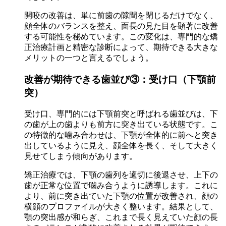
開咬の改善は、単に前歯の隙間を閉じるだけでなく、
顔全体のバランスを整え、面長の見た目を顕著に改善
する可能性を秘めています。この変化は、専門的な矯
正治療計画と精密な診断によって、期待できる大きな
メリットの一つと言えるでしょう。
改善が期待できる歯並び③：受け口（下顎前
突）
受け口、専門的には下顎前突と呼ばれる歯並びは、下
の歯が上の歯よりも前方に突き出ている状態です。こ
の特徴的な噛み合わせは、下顎が全体的に前へと突き
出しているように見え、顔全体を長く、そして大きく
見せてしまう傾向があります。
矯正治療では、下顎の歯列を適切に後退させ、上下の
歯が正常な位置で噛み合うように誘導します。これに
より、前に突き出ていた下顎の位置が改善され、顔の
横顔のプロファイルが大きく整います。結果として、
顎の突出感が和らぎ、これまで長く見えていた顔の長