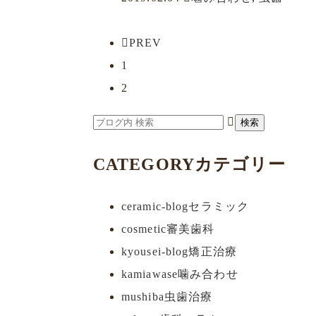
PREV
1
2
CATEGORY
カテゴリー
ceramic-blog
セラミック
cosmetic
審美歯科
kyousei-blog
矯正治療
kamiawase
噛み合わせ
mushiba
虫歯治療