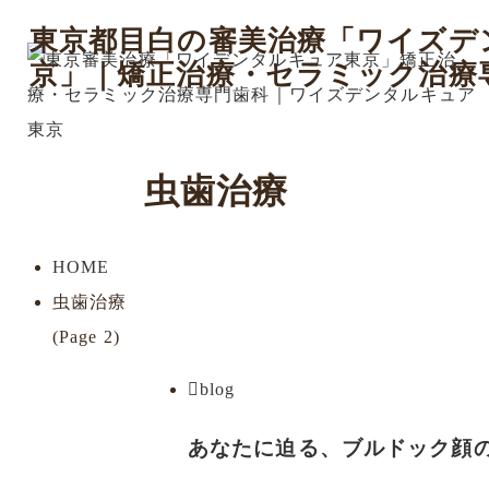
東京都目白の審美治療「ワイズデ
京」｜矯正治療・セラミック治療
虫歯治療
HOME
虫歯治療
(Page 2)
blog
あなたに迫る、ブルドック顔