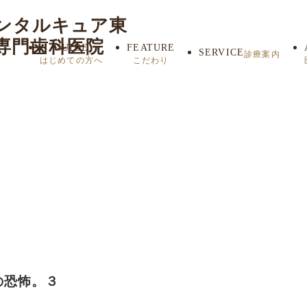
ンタルキュア東
専門歯科医院
GUIDE
FEATURE
SERVICE
診療案内
はじめての方へ
こだわり
セラミック治
療
矯正歯科治療
インプラント
治療
顎関節症
の恐怖。３