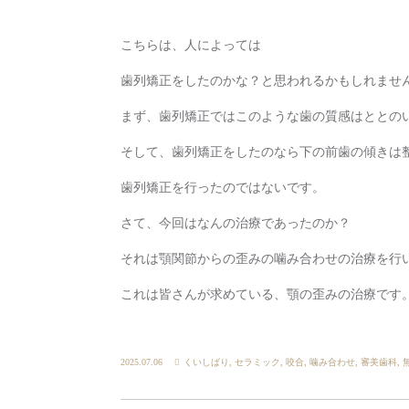
こちらは、人によっては
歯列矯正をしたのかな？と思われるかもしれませ
まず、歯列矯正ではこのような歯の質感はととの
そして、歯列矯正をしたのなら下の前歯の傾きは
歯列矯正を行ったのではないです。
さて、今回はなんの治療であったのか？
それは顎関節からの歪みの噛み合わせの治療を行
これは皆さんが求めている、顎の歪みの治療です
2025.07.06
くいしばり
,
セラミック
,
咬合
,
噛み合わせ
,
審美歯科
,