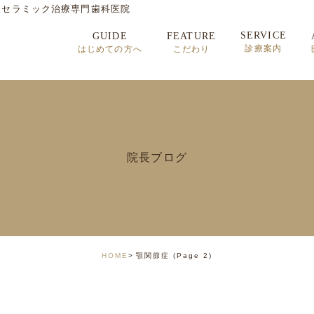
・セラミック治療専門歯科医院
SERVICE
GUIDE
FEATURE
診療案内
はじめての方へ
こだわり
セラミック治療
矯正歯科治療
インプラント治療
院長ブログ
顎関節症
HOME
顎関節症
(Page 2)