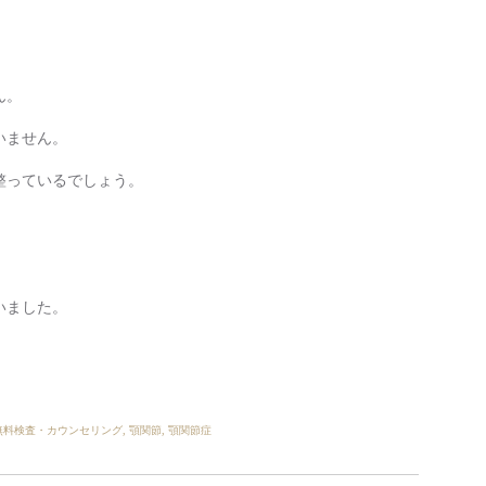
ん。
いません。
整っているでしょう。
いました。
。
無料検査・カウンセリング
,
顎関節
,
顎関節症