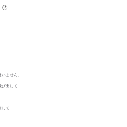
 ②
はいません。
飛び出して
定して