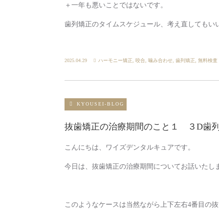
＋一年も悪いことではないです。
歯列矯正のタイムスケジュール、考え直してもい
2025.04.29
ハーモニー矯正
,
咬合
,
噛み合わせ
,
歯列矯正
,
無料検査
KYOUSEI-BLOG
抜歯矯正の治療期間のこと１ ３D歯
こんにちは、ワイズデンタルキュアです。
今日は、抜歯矯正の治療期間についてお話いたし
このようなケースは当然ながら上下左右4番目の