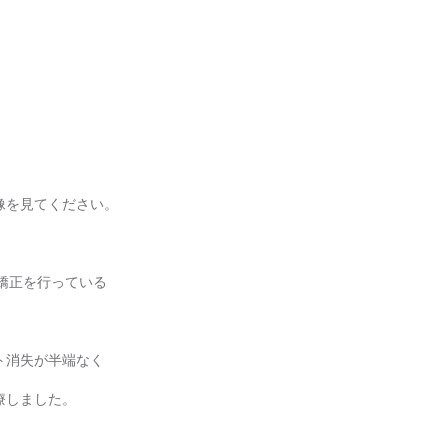
像を見てください。
矯正を行っている
ト消失が半端なく
療しました。