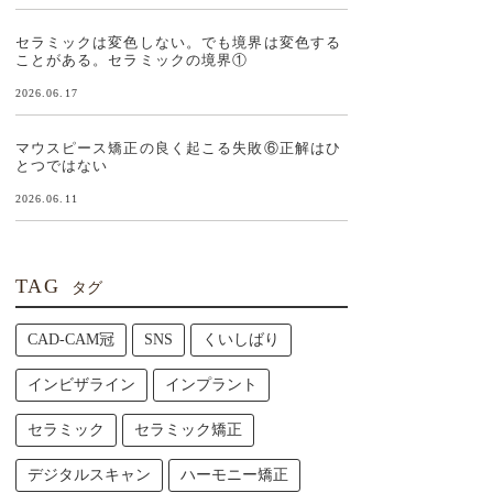
セラミックは変色しない。でも境界は変色する
ことがある。セラミックの境界①
2026.06.17
マウスピース矯正の良く起こる失敗⑥正解はひ
とつではない
2026.06.11
TAG
タグ
CAD-CAM冠
SNS
くいしばり
インビザライン
インプラント
セラミック
セラミック矯正
デジタルスキャン
ハーモニー矯正