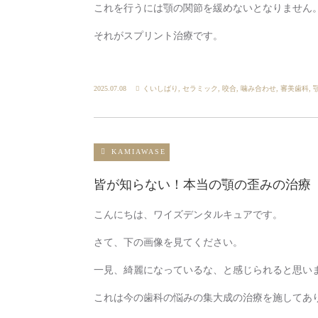
これを行うには顎の関節を緩めないとなりません
それがスプリント治療です。
2025.07.08
くいしばり
,
セラミック
,
咬合
,
噛み合わせ
,
審美歯科
,
KAMIAWASE
皆が知らない！本当の顎の歪みの治療
こんにちは、ワイズデンタルキュアです。
さて、下の画像を見てください。
一見、綺麗になっているな、と感じられると思い
これは今の歯科の悩みの集大成の治療を施してあ