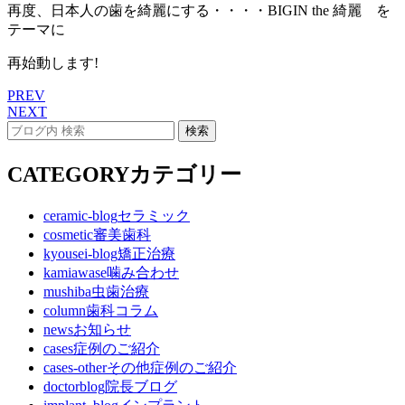
再度、日本人の歯を綺麗にする・・・・BIGIN the 綺麗 を
テーマに
再始動します!
PREV
NEXT
CATEGORY
カテゴリー
ceramic-blog
セラミック
cosmetic
審美歯科
kyousei-blog
矯正治療
kamiawase
噛み合わせ
mushiba
虫歯治療
column
歯科コラム
news
お知らせ
cases
症例のご紹介
cases-other
その他症例のご紹介
doctorblog
院長ブログ