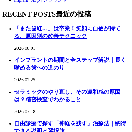
implant_blog
インプラント
RECENT POSTS
最近の投稿
「また歯紅…」は卒業！笑顔に自信が持て
る、原因別の改善テクニック
2026.08.01
インプラントの期間と全ステップ解説｜長く
噛める歯への道のり
2026.07.25
セラミックのやり直し、その違和感の原因
は？精密検査でわかること
2026.07.18
自由診療で探す「神経を残す」治療法｜納得
できる説明と選択肢