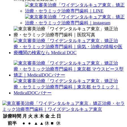
診療時間
月
火
水
木
金
土
日
前半
●
●
▲
▲
休
■
休