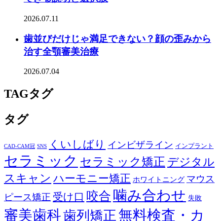
2026.07.11
歯並びだけじゃ満足できない？顔の歪みから
治す全顎審美治療
2026.07.04
TAG
タグ
タグ
くいしばり
インビザライン
インプラント
CAD-CAM冠
SNS
セラミック
セラミック矯正
デジタル
スキャン
ハーモニー矯正
マウス
ホワイトニング
噛み合わせ
咬合
受け口
ピース矯正
失敗
審美歯科
無料検査・カ
歯列矯正