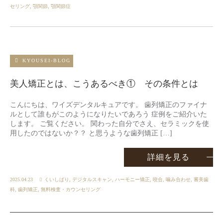
セリング
,
顎関節
,
顎関節症
KYOUSEI-BLOG
美人矯正とは、こうあるべき① その条件とは
こんにちは、ワイズデンタルキュアです。 歯列矯正のファイナ
ルとして誰もがこのようになりたいであろう 症例をご紹介いた
します。 ご覧ください。 関わった自分でさえ、セラミックを使
用したのではないか？？ と思うような歯列矯正 […]
詳細を見る
2025.04.23
くいしばり
,
デジタルスキャン
,
ハーモニー矯正
,
咬合
,
噛み合わせ
,
審美歯
科
,
歯列矯正
,
無料検査・カウンセリング