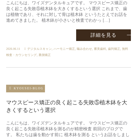
こんにちは、ワイズデンタルキュアです。 マウスピース矯正の
良く起こる失敗⑤植木鉢を大きくするという選択 これまで、歯
は植物であり、それに対して骨は植木鉢 というたとえでお話を
進めてきました。 植木鉢が小さいと検査でわかっ […]
詳細を見る
2026.06.11
デジタルスキャン
,
ハーモニー矯正
,
噛み合わせ
,
審美歯科
,
歯列矯正
,
無料
検査・カウンセリング
,
裏側矯正
KYOUSEI-BLOG
マウスピース矯正の良く起こる失敗⑤植木鉢を大
きくするという選択
こんにちは、ワイズデンタルキュアです。 マウスピース矯正の
良く起こる失敗④植木鉢を測るのが精密検査 前回のブログで
す。 私たちは歯を動かす前に 植木鉢を測る というお話をしまし