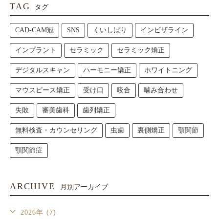
TAG
タグ
CAD-CAM冠
SNS
くいしばり
インビザライン
インプラント
セラミック
セラミック矯正
デジタルスキャン
ハーモニー矯正
ホワイトニング
マウスピース矯正
受け口
咬合
噛み合わせ
失敗
審美歯科
歯列矯正
無料検査・カウンセリング
虫歯
裏側矯正
顎関節
顎関節症
ARCHIVE
月別アーカイブ
2026年 (7)