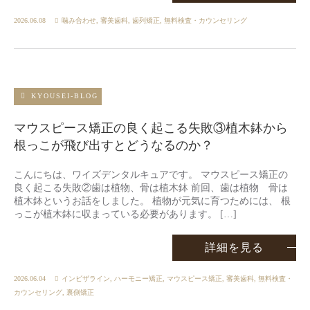
2026.06.08
噛み合わせ
,
審美歯科
,
歯列矯正
,
無料検査・カウンセリング
KYOUSEI-BLOG
マウスピース矯正の良く起こる失敗③植木鉢から
根っこが飛び出すとどうなるのか？
こんにちは、ワイズデンタルキュアです。 マウスピース矯正の
良く起こる失敗②歯は植物、骨は植木鉢 前回、歯は植物 骨は
植木鉢というお話をしました。 植物が元気に育つためには、 根
っこが植木鉢に収まっている必要があります。 […]
詳細を見る
2026.06.04
インビザライン
,
ハーモニー矯正
,
マウスピース矯正
,
審美歯科
,
無料検査・
カウンセリング
,
裏側矯正