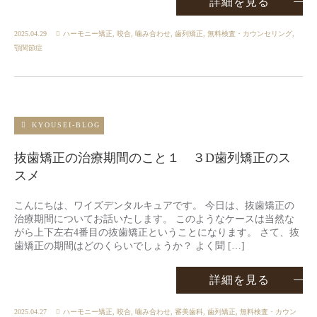
詳細を見る
2025.04.29
ハーモニー矯正
,
咬合
,
噛み合わせ
,
歯列矯正
,
無料検査・カウンセリング
,
顎関節症
KYOUSEI-BLOG
抜歯矯正の治療期間のこと１ ３D歯列矯正のス
スメ
こんにちは、ワイズデンタルキュアです。 今日は、抜歯矯正の
治療期間についてお話いたします。 このようなケースは当然な
がら上下左右4番目の抜歯矯正ということになります。 さて、抜
歯矯正の期間はどのくらいでしょうか？ よく聞 […]
詳細を見る
2025.04.27
ハーモニー矯正
,
咬合
,
噛み合わせ
,
審美歯科
,
歯列矯正
,
無料検査・カウン