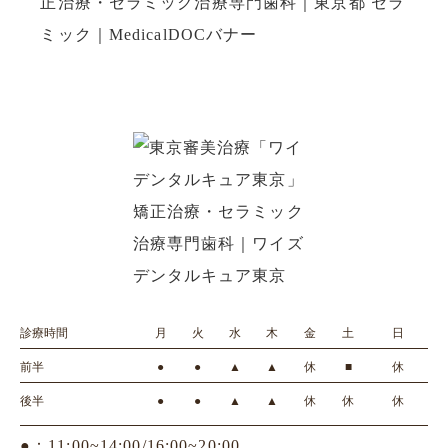
診療時間
月
火
水
木
金
土
日
前半
●
●
▲
▲
休
■
休
後半
●
●
▲
▲
休
休
休
●：11:00~14:00/16:00~20:00