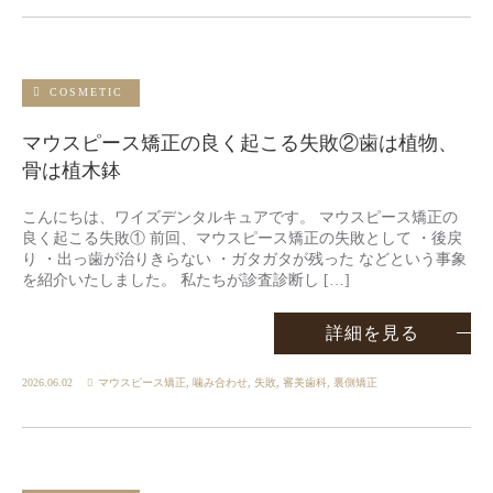
COSMETIC
マウスピース矯正の良く起こる失敗②歯は植物、
骨は植木鉢
こんにちは、ワイズデンタルキュアです。 マウスピース矯正の
良く起こる失敗① 前回、マウスピース矯正の失敗として ・後戻
り ・出っ歯が治りきらない ・ガタガタが残った などという事象
を紹介いたしました。 私たちが診査診断し […]
詳細を見る
2026.06.02
マウスピース矯正
,
噛み合わせ
,
失敗
,
審美歯科
,
裏側矯正