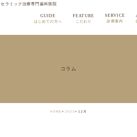
・セラミック治療専門歯科医院
SERVICE
GUIDE
FEATURE
診療案内
はじめての方へ
こだわり
セラミック治療
矯正歯科治療
インプラント治療
コラム
顎関節症
HOME
2023
12月