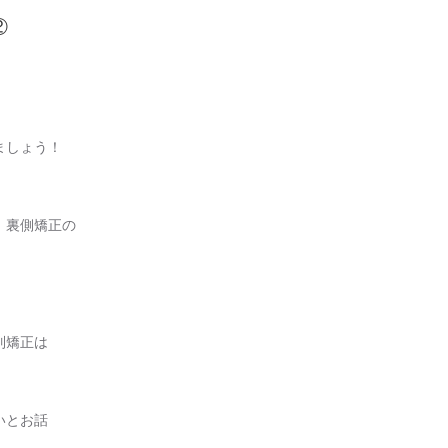
②
ましょう！
、裏側矯正の
列矯正は
いとお話