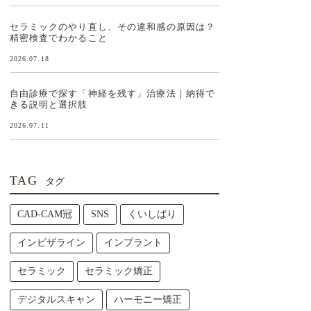
セラミックのやり直し、その違和感の原因は？
精密検査でわかること
2026.07.18
自由診療で探す「神経を残す」治療法｜納得で
きる説明と選択肢
2026.07.11
TAG
タグ
CAD-CAM冠
SNS
くいしばり
インビザライン
インプラント
セラミック
セラミック矯正
デジタルスキャン
ハーモニー矯正