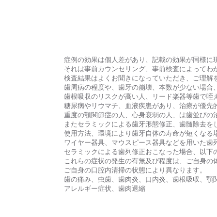
症例の効果は個人差があり、記載の効果が同様に
それは事前カウンセリング、事前検査によってわ
検査結果はよくお聞きになっていただき、ご理解
歯周病の程度や、歯牙の崩壊、本数が少ない場合
歯根吸収のリスクが高い人、リード楽器等歯で咥
糖尿病やリウマチ、血液疾患があり、治療が優先
重度の顎関節症の人、心身衰弱の人、は歯並びの
またセラミックによる歯牙形態修正、歯髄除去を
使用方法、環境により歯牙自体の寿命が短くなる
ワイヤー器具、マウスピース器具などを用いた歯
セラミックによる歯列修正おこなった場合、以下
これらの症状の発生の有無及び程度は、ご自身の
ご自身の口腔内清掃の状態により異なります。
歯の痛み、虫歯、歯肉炎、口内炎、歯根吸収、顎
アレルギー症状、歯肉退縮