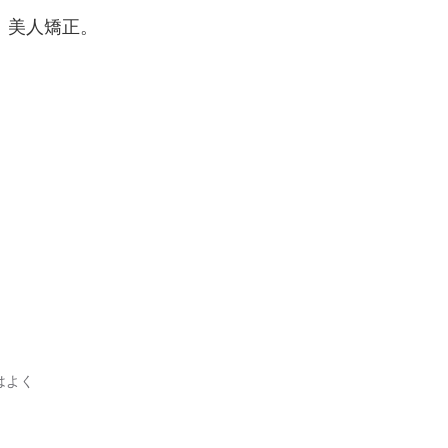
。美人矯正。
。
はよく