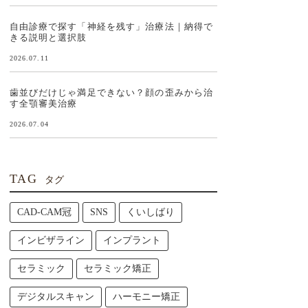
自由診療で探す「神経を残す」治療法｜納得で
きる説明と選択肢
2026.07.11
歯並びだけじゃ満足できない？顔の歪みから治
す全顎審美治療
2026.07.04
TAG
タグ
CAD-CAM冠
SNS
くいしばり
インビザライン
インプラント
セラミック
セラミック矯正
デジタルスキャン
ハーモニー矯正