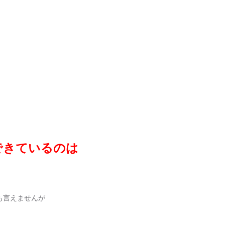
。
できているのは
。
も言えませんが