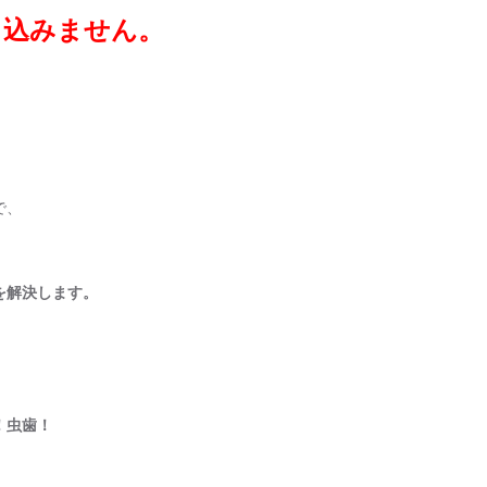
っ込みません。
で、
を解決します。
！虫歯！