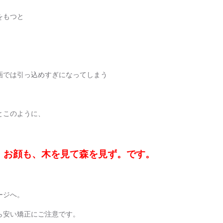
をもつと
画では引っ込めすぎになってしまう
とこのように、
、お顔も、木を見て森を見ず。です。
ージへ。
ら安い矯正にご注意です。