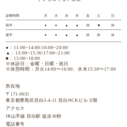
診療時間
月
火
水
木
金
土
日
前半
●
●
▲
▲
休
■
休
後半
●
●
▲
▲
休
休
休
●：11:00~14:00/16:00~20:00
▲：13:00~15:30/17:00~21:00
■：13:00~18:00
※休診日：金曜・日曜・祝日
※休憩時間：月火14:00〜16:00、水木15:30〜17:00
所在地
〒171-0031
東京都豊島区目白3-4-11 目白NCKビル３階
アクセス
JR山手線 目白駅 徒歩30秒
電話番号