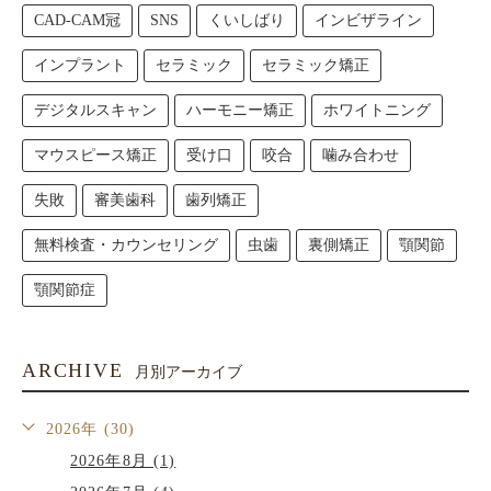
CAD-CAM冠
SNS
くいしばり
インビザライン
インプラント
セラミック
セラミック矯正
デジタルスキャン
ハーモニー矯正
ホワイトニング
マウスピース矯正
受け口
咬合
噛み合わせ
失敗
審美歯科
歯列矯正
無料検査・カウンセリング
虫歯
裏側矯正
顎関節
顎関節症
ARCHIVE
月別アーカイブ
2026年 (30)
2026年8月 (1)