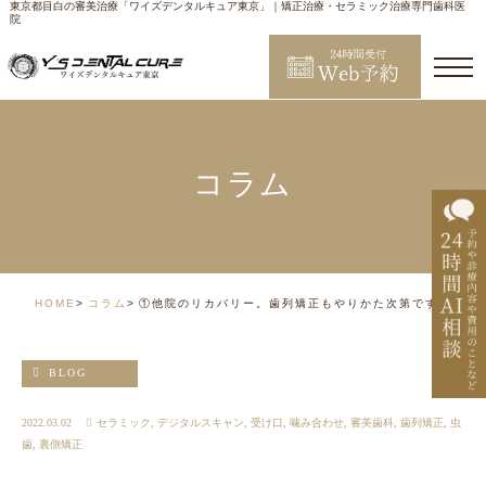
東京都目白の審美治療「ワイズデンタルキュア東京」｜矯正治療・セラミック治療専門歯科医
院
コラム
HOME
コラム
①他院のリカバリー。歯列矯正もやりかた次第です。
BLOG
2022.03.02
セラミック
,
デジタルスキャン
,
受け口
,
噛み合わせ
,
審美歯科
,
歯列矯正
,
虫
歯
,
裏側矯正