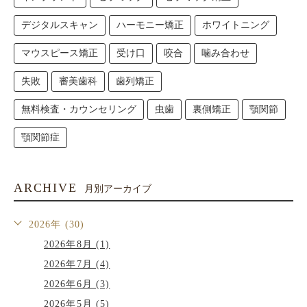
TAG
タグ
CAD-CAM冠
SNS
くいしばり
インビザライン
インプラント
セラミック
セラミック矯正
デジタルスキャン
ハーモニー矯正
ホワイトニング
マウスピース矯正
受け口
咬合
噛み合わせ
失敗
審美歯科
歯列矯正
無料検査・カウンセリング
虫歯
裏側矯正
顎関節
顎関節症
ARCHIVE
月別アーカイブ
2026年 (30)