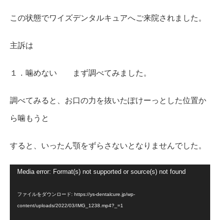
この状態でワイズデンタルキュアへご来院されました。
主訴は
１．噛めない まず調べてみました。
調べてみると、お口の力を抜いたぽけーっとした位置か
ら噛もうと
すると、いったん顎をずらさないとなりませんでした。
Media error: Format(s) not supported or source(s) not found
動
画
ファイルをダウンロード: https://ys-dentalcure.jp/wp-
content/uploads/2022/03/IMG_1238.mp4?_=1
プ