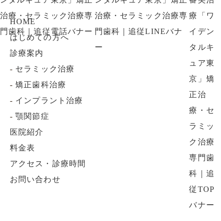
JR山手線 目白駅 徒歩30秒
電話番号
03-3953-8766
HOME
はじめての方へ
診療案内
-
セラミック治療
-
矯正歯科治療
-
インプラント治療
-
顎関節症
医院紹介
料金表
アクセス・診療時間