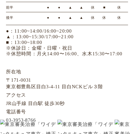
診療時間
月
火
水
木
金
土
日
前半
●
●
▲
▲
休
■
休
後半
●
●
▲
▲
休
休
休
●：11:00~14:00/16:00~20:00
▲：13:00~15:30/17:00~21:00
■：13:00~18:00
※休診日：金曜・日曜・祝日
※休憩時間：月火14:00〜16:00、水木15:30〜17:00
所在地
〒171-0031
東京都豊島区目白3-4-11 目白NCKビル３階
アクセス