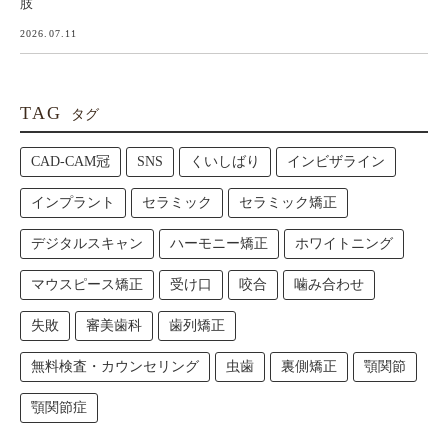
肢
2026.07.11
TAG
タグ
CAD-CAM冠
SNS
くいしばり
インビザライン
インプラント
セラミック
セラミック矯正
デジタルスキャン
ハーモニー矯正
ホワイトニング
マウスピース矯正
受け口
咬合
噛み合わせ
失敗
審美歯科
歯列矯正
無料検査・カウンセリング
虫歯
裏側矯正
顎関節
顎関節症