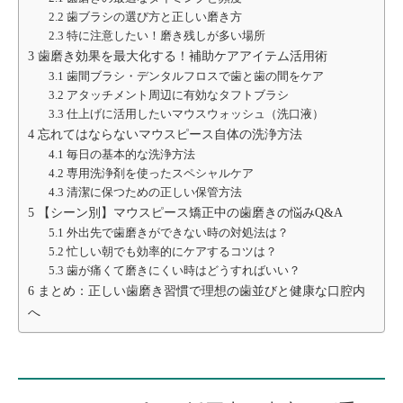
2.2
歯ブラシの選び方と正しい磨き方
2.3
特に注意したい！磨き残しが多い場所
3
歯磨き効果を最大化する！補助ケアアイテム活用術
3.1
歯間ブラシ・デンタルフロスで歯と歯の間をケア
3.2
アタッチメント周辺に有効なタフトブラシ
3.3
仕上げに活用したいマウスウォッシュ（洗口液）
4
忘れてはならないマウスピース自体の洗浄方法
4.1
毎日の基本的な洗浄方法
4.2
専用洗浄剤を使ったスペシャルケア
4.3
清潔に保つための正しい保管方法
5
【シーン別】マウスピース矯正中の歯磨きの悩みQ&A
5.1
外出先で歯磨きができない時の対処法は？
5.2
忙しい朝でも効率的にケアするコツは？
5.3
歯が痛くて磨きにくい時はどうすればいい？
6
まとめ：正しい歯磨き習慣で理想の歯並びと健康な口腔内
へ