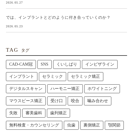
2026.05.27
では、インプラントとどのように付き合っていくのか？
2026.05.23
TAG
タグ
CAD-CAM冠
SNS
くいしばり
インビザライン
インプラント
セラミック
セラミック矯正
デジタルスキャン
ハーモニー矯正
ホワイトニング
マウスピース矯正
受け口
咬合
噛み合わせ
失敗
審美歯科
歯列矯正
無料検査・カウンセリング
虫歯
裏側矯正
顎関節