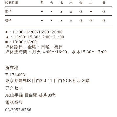
診療時間
月
火
水
木
金
土
日
前半
●
●
▲
▲
休
■
休
後半
●
●
▲
▲
休
休
休
●：11:00~14:00/16:00~20:00
▲：13:00~15:30/17:00~21:00
■：13:00~18:00
※休診日：金曜・日曜・祝日
※休憩時間：月火14:00〜16:00、水木15:30〜17:00
所在地
〒171-0031
東京都豊島区目白3-4-11 目白NCKビル３階
アクセス
JR山手線 目白駅 徒歩30秒
電話番号
03-3953-8766