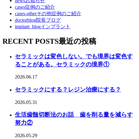
news
お知らせ
cases
症例のご紹介
cases-other
その他症例のご紹介
doctorblog
院長ブログ
implant_blog
インプラント
RECENT POSTS
最近の投稿
セラミックは変色しない。でも境界は変色す
ることがある。セラミックの境界①
2026.06.17
セラミックにする？レジン治療にする？
2026.05.31
生活歯髄切断法のお話 歯を削る量を減らす
努力②
2026.05.29