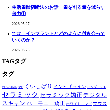
生活歯髄切断法のお話 歯を削る量を減らす
努力①
2026.05.27
では、インプラントとどのように付き合って
いくのか？
2026.05.23
TAG
タグ
タグ
くいしばり
インビザライン
インプラント
CAD-CAM冠
SNS
セラミック
セラミック矯正
デジタル
スキャン
ハーモニー矯正
マウス
ホワイトニング