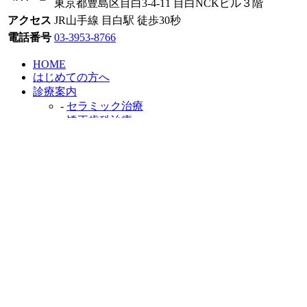
東京都豊島区目白3-4-11 目白NCKビル３階
アクセス
JR山手線 目白駅 徒歩30秒
電話番号
03-3953-8766
HOME
はじめての方へ
診療案内
-
セラミック治療
-
矯正歯科治療
-
インプラント治療
-
顎関節症
医院紹介
料金表
アクセス・診療時間
お問い合わせ
＞サイトマップ
©2026東京都豊島区目白の審美歯科･矯正歯科「ワイズデン
タルキュア東京」｜セラミック治療・矯正治療専門歯科医院