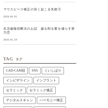
マウスピース矯正の良く起こる失敗①
2026.06.01
生活歯髄切断法のお話 歯を削る量を減らす努
力②
2026.05.29
TAG
タグ
CAD-CAM冠
SNS
くいしばり
インビザライン
インプラント
セラミック
セラミック矯正
デジタルスキャン
ハーモニー矯正