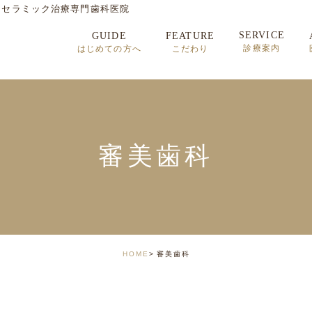
・セラミック治療専門歯科医院
SERVICE
GUIDE
FEATURE
診療案内
はじめての方へ
こだわり
セラミック治療
矯正歯科治療
インプラント治療
審美歯科
顎関節症
HOME
審美歯科