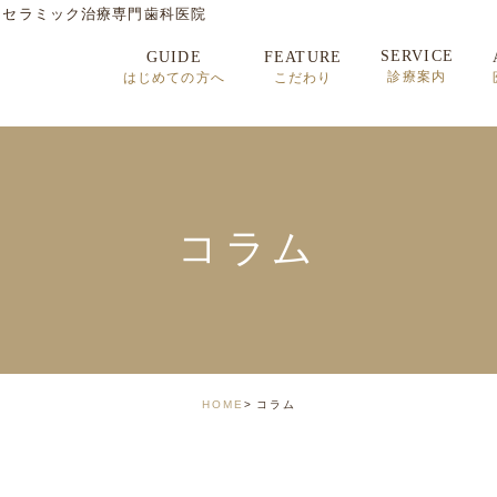
・セラミック治療専門歯科医院
SERVICE
GUIDE
FEATURE
診療案内
はじめての方へ
こだわり
セラミック治療
矯正歯科治療
インプラント治療
コラム
顎関節症
HOME
コラム