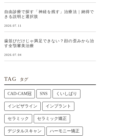
自由診療で探す「神経を残す」治療法｜納得で
きる説明と選択肢
2026.07.11
歯並びだけじゃ満足できない？顔の歪みから治
す全顎審美治療
2026.07.04
TAG
タグ
CAD-CAM冠
SNS
くいしばり
インビザライン
インプラント
セラミック
セラミック矯正
デジタルスキャン
ハーモニー矯正