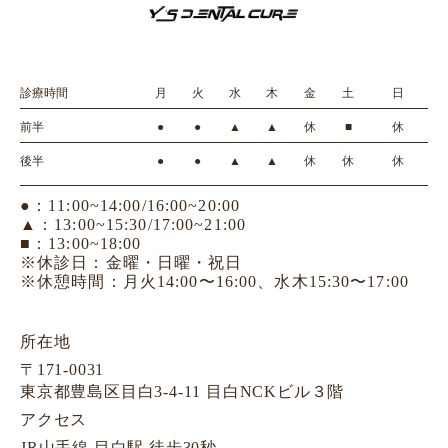
診療時間
月
火
水
木
金
土
日
前半
●
●
▲
▲
休
■
休
後半
●
●
▲
▲
休
休
休
●：11:00~14:00/16:00~20:00
▲：13:00~15:30/17:00~21:00
■：13:00~18:00
※休診日：金曜・日曜・祝日
※休憩時間：月火14:00〜16:00、水木15:30〜17:00
所在地
〒171-0031
東京都豊島区目白3-4-11 目白NCKビル３階
アクセス
JR山手線 目白駅 徒歩30秒