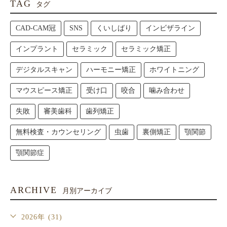
TAG
タグ
CAD-CAM冠
SNS
くいしばり
インビザライン
インプラント
セラミック
セラミック矯正
デジタルスキャン
ハーモニー矯正
ホワイトニング
マウスピース矯正
受け口
咬合
噛み合わせ
失敗
審美歯科
歯列矯正
無料検査・カウンセリング
虫歯
裏側矯正
顎関節
顎関節症
ARCHIVE
月別アーカイブ
2026年 (31)