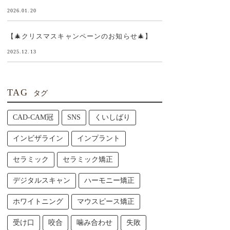
2026.01.20
【🎄クリスマスキャンペーンのお知らせ🎄】
2025.12.13
TAG
タグ
CAD-CAM冠
SNS
くいしばり
インビザライン
インプラント
セラミック
セラミック矯正
デジタルスキャン
ハーモニー矯正
ホワイトニング
マウスピース矯正
受け口
咬合
噛み合わせ
失敗