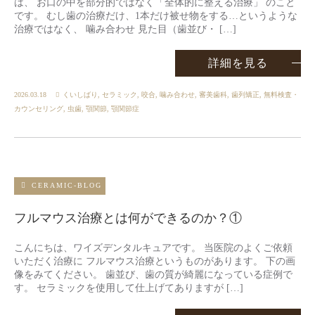
は、 お口の中を部分的ではなく「全体的に整える治療」 のこと
です。 むし歯の治療だけ、1本だけ被せ物をする…というような
治療ではなく、 噛み合わせ 見た目（歯並び・ […]
詳細を見る
2026.03.18
くいしばり
,
セラミック
,
咬合
,
噛み合わせ
,
審美歯科
,
歯列矯正
,
無料検査・
カウンセリング
,
虫歯
,
顎関節
,
顎関節症
CERAMIC-BLOG
フルマウス治療とは何ができるのか？①
こんにちは、ワイズデンタルキュアです。 当医院のよくご依頼
いただく治療に フルマウス治療というものがあります。 下の画
像をみてください。 歯並び、歯の質が綺麗になっている症例で
す。 セラミックを使用して仕上げてありますが […]