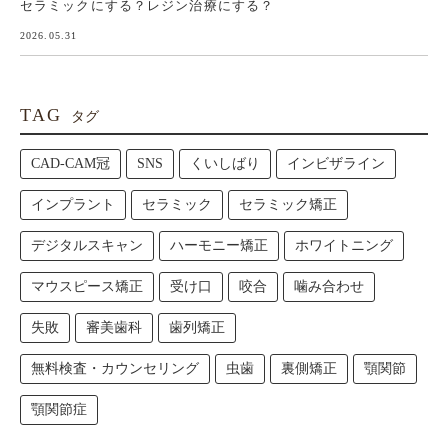
セラミックにする？レジン治療にする？
2026.05.31
TAG
タグ
CAD-CAM冠
SNS
くいしばり
インビザライン
インプラント
セラミック
セラミック矯正
デジタルスキャン
ハーモニー矯正
ホワイトニング
マウスピース矯正
受け口
咬合
噛み合わせ
失敗
審美歯科
歯列矯正
無料検査・カウンセリング
虫歯
裏側矯正
顎関節
顎関節症