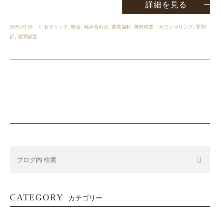
詳細を見る
2026.03.16
セラミック
,
咬合
,
噛み合わせ
,
審美歯科
,
無料検査・カウンセリング
,
顎関
節
,
顎関節症
CATEGORY
カテゴリー