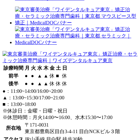
診療時間
月
火
水
木
金
土
日
前半
●
●
▲
▲
休
■
休
後半
●
●
▲
▲
休
休
休
●：11:00~14:00/16:00~20:00
▲：13:00~15:30/17:00~21:00
■：13:00~18:00
※休診日：金曜・日曜・祝日
※休憩時間：月火14:00〜16:00、水木15:30〜17:00
〒171-0031
所在地
東京都豊島区目白3-4-11 目白NCKビル３階
アクセス
JR山手線 目白駅 徒歩30秒