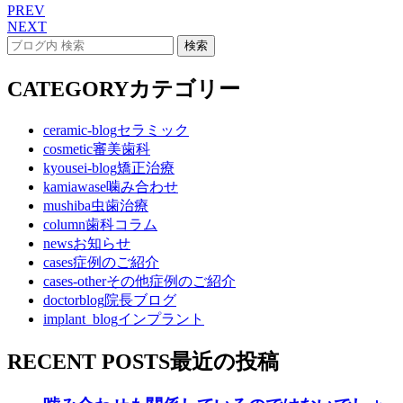
PREV
NEXT
CATEGORY
カテゴリー
ceramic-blog
セラミック
cosmetic
審美歯科
kyousei-blog
矯正治療
kamiawase
噛み合わせ
mushiba
虫歯治療
column
歯科コラム
news
お知らせ
cases
症例のご紹介
cases-other
その他症例のご紹介
doctorblog
院長ブログ
implant_blog
インプラント
RECENT POSTS
最近の投稿