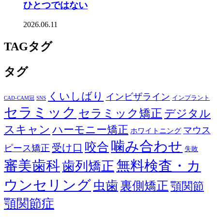
ひとつではない
2026.06.11
TAG
タグ
タグ
くいしばり
インビザライン
インプラント
CAD-CAM冠
SNS
セラミック
セラミック矯正
デジタル
スキャン
ハーモニー矯正
マウス
ホワイトニング
噛み合わせ
咬合
受け口
ピース矯正
失敗
審美歯科
無料検査・カ
歯列矯正
ウンセリング
虫歯
裏側矯正
顎関節
顎関節症