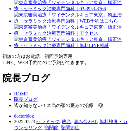
初診の方はお電話、初回予約専用
LINE、WEB予約でのご予約ができます。
院長ブログ
HOME
院長ブログ
皆が知らない！本当の顎の歪みの治療 ⑥
doctorblog
2025.07.23
セラミック
,
咬合
,
噛み合わせ
,
無料検査・カ
ウンセリング
,
顎関節
,
顎関節症