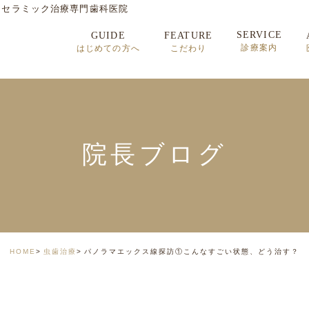
・セラミック治療専門歯科医院
SERVICE
GUIDE
FEATURE
診療案内
はじめての方へ
こだわり
セラミック治療
矯正歯科治療
インプラント治療
院長ブログ
顎関節症
HOME
虫歯治療
パノラマエックス線探訪①こんなすごい状態、どう治す？