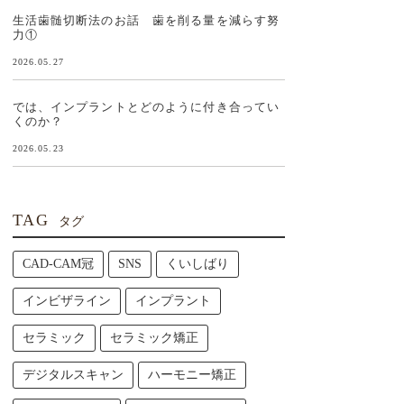
生活歯髄切断法のお話 歯を削る量を減らす努
力①
2026.05.27
では、インプラントとどのように付き合ってい
くのか？
2026.05.23
TAG
タグ
CAD-CAM冠
SNS
くいしばり
インビザライン
インプラント
セラミック
セラミック矯正
デジタルスキャン
ハーモニー矯正