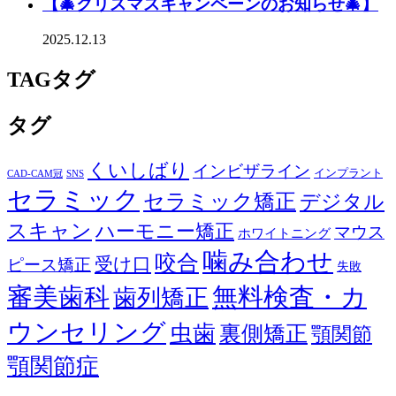
【🎄クリスマスキャンペーンのお知らせ🎄】
2025.12.13
TAG
タグ
タグ
くいしばり
インビザライン
インプラント
CAD-CAM冠
SNS
セラミック
セラミック矯正
デジタル
スキャン
ハーモニー矯正
マウス
ホワイトニング
噛み合わせ
咬合
受け口
ピース矯正
失敗
審美歯科
無料検査・カ
歯列矯正
ウンセリング
虫歯
裏側矯正
顎関節
顎関節症