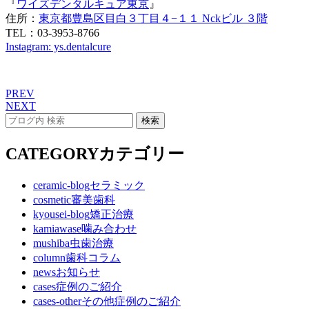
『
ワイズデンタルキュア東京
』
住所：
東京都豊島区目白３丁目４−１１ Nckビル ３階
TEL：03-3953-8766
Instagram: ys.dentalcure
PREV
NEXT
CATEGORY
カテゴリー
ceramic-blog
セラミック
cosmetic
審美歯科
kyousei-blog
矯正治療
kamiawase
噛み合わせ
mushiba
虫歯治療
column
歯科コラム
news
お知らせ
cases
症例のご紹介
cases-other
その他症例のご紹介