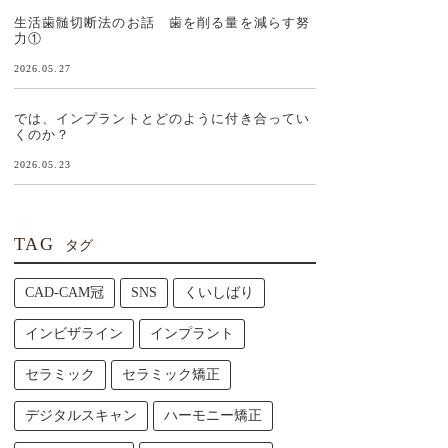
生活歯髄切断法のお話 歯を削る量を減らす努
力①
2026.05.27
では、インプラントとどのように付き合ってい
くのか？
2026.05.23
TAG
タグ
CAD-CAM冠
SNS
くいしばり
インビザライン
インプラント
セラミック
セラミック矯正
デジタルスキャン
ハーモニー矯正