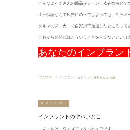
こんなにたくさんの部品がメーカー依存のもので
生涯保証なんて広告にのってしまっても、生涯メ
クルマのメーカーで自家用車撤退したところって
これからの時代はこういうことを考えないといけ
あなたのインプラン
2026.05.23
インプラント
,
セラミック
,
噛み合わせ
,
虫歯
MUSHIBA
インプラントのヤバいとこ
こんにちは、ワイズデンタルキュアです。