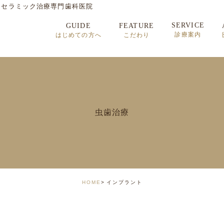
・セラミック治療専門歯科医院
SERVICE
GUIDE
FEATURE
診療案内
はじめての方へ
こだわり
セラミック治療
矯正歯科治療
インプラント治療
虫歯治療
顎関節症
HOME
インプラント