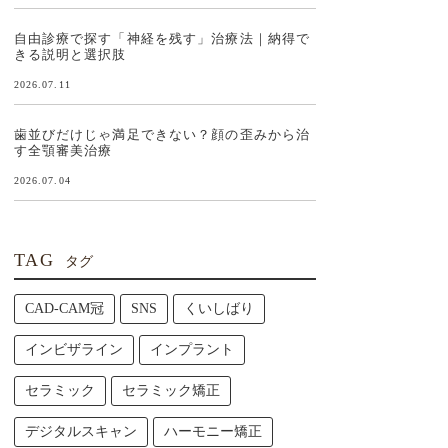
自由診療で探す「神経を残す」治療法｜納得で
きる説明と選択肢
2026.07.11
歯並びだけじゃ満足できない？顔の歪みから治
す全顎審美治療
2026.07.04
TAG
タグ
CAD-CAM冠
SNS
くいしばり
インビザライン
インプラント
セラミック
セラミック矯正
デジタルスキャン
ハーモニー矯正