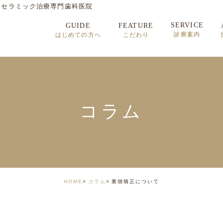
・セラミック治療専門歯科医院
SERVICE
GUIDE
FEATURE
診療案内
はじめての方へ
こだわり
セラミック治療
矯正歯科治療
インプラント治療
コラム
顎関節症
HOME
コラム
裏側矯正について