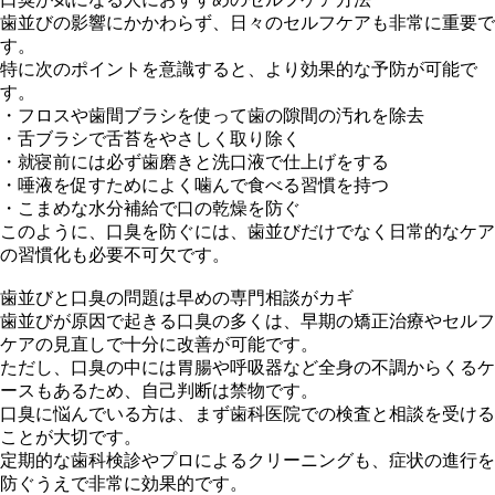
歯並びの影響にかかわらず、日々のセルフケアも非常に重要で
す。
特に次のポイントを意識すると、より効果的な予防が可能で
す。
・フロスや歯間ブラシを使って歯の隙間の汚れを除去
・舌ブラシで舌苔をやさしく取り除く
・就寝前には必ず歯磨きと洗口液で仕上げをする
・唾液を促すためによく噛んで食べる習慣を持つ
・こまめな水分補給で口の乾燥を防ぐ
このように、口臭を防ぐには、歯並びだけでなく日常的なケア
の習慣化も必要不可欠です。
歯並びと口臭の問題は早めの専門相談がカギ
歯並びが原因で起きる口臭の多くは、早期の矯正治療やセルフ
ケアの見直しで十分に改善が可能です。
ただし、口臭の中には胃腸や呼吸器など全身の不調からくるケ
ースもあるため、自己判断は禁物です。
口臭に悩んでいる方は、まず歯科医院での検査と相談を受ける
ことが大切です。
定期的な歯科検診やプロによるクリーニングも、症状の進行を
防ぐうえで非常に効果的です。