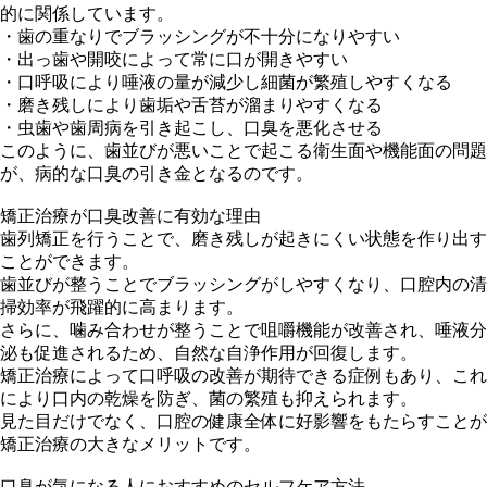
的に関係しています。
・歯の重なりでブラッシングが不十分になりやすい
・出っ歯や開咬によって常に口が開きやすい
・口呼吸により唾液の量が減少し細菌が繁殖しやすくなる
・磨き残しにより歯垢や舌苔が溜まりやすくなる
・虫歯や歯周病を引き起こし、口臭を悪化させる
このように、歯並びが悪いことで起こる衛生面や機能面の問題
が、病的な口臭の引き金となるのです。
矯正治療が口臭改善に有効な理由
歯列矯正を行うことで、磨き残しが起きにくい状態を作り出す
ことができます。
歯並びが整うことでブラッシングがしやすくなり、口腔内の清
掃効率が飛躍的に高まります。
さらに、噛み合わせが整うことで咀嚼機能が改善され、唾液分
泌も促進されるため、自然な自浄作用が回復します。
矯正治療によって口呼吸の改善が期待できる症例もあり、これ
により口内の乾燥を防ぎ、菌の繁殖も抑えられます。
見た目だけでなく、口腔の健康全体に好影響をもたらすことが
矯正治療の大きなメリットです。
口臭が気になる人におすすめのセルフケア方法