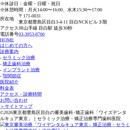
※休診日：金曜・日曜・祝日
※休憩時間：月火14:00〜16:00、水木15:30〜17:00
〒171-0031
所在地
東京都豊島区目白3-4-11 目白NCKビル３階
アクセス
JR山手線 目白駅 徒歩30秒
電話番号
03-3953-8766
HOME
はじめての方へ
診療案内
-
セラミック治療
-
矯正歯科治療
-
インプラント治療
-
顎関節症
医院紹介
料金表
アクセス・診療時間
お問い合わせ
＞サイトマップ
©2026東京都豊島区目白の審美歯科･矯正歯科「ワイズデンタ
ルキュア東京」｜セラミック治療・矯正治療専門歯科医院