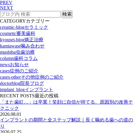
PREV
NEXT
CATEGORY
カテゴリー
ceramic-blog
セラミック
cosmetic
審美歯科
kyousei-blog
矯正治療
kamiawase
噛み合わせ
mushiba
虫歯治療
column
歯科コラム
news
お知らせ
cases
症例のご紹介
cases-other
その他症例のご紹介
doctorblog
院長ブログ
implant_blog
インプラント
RECENT POSTS
最近の投稿
「また歯紅…」は卒業！笑顔に自信が持てる、原因別の改善テ
クニック
2026.08.01
インプラントの期間と全ステップ解説｜長く噛める歯への道の
り
2026.07.25