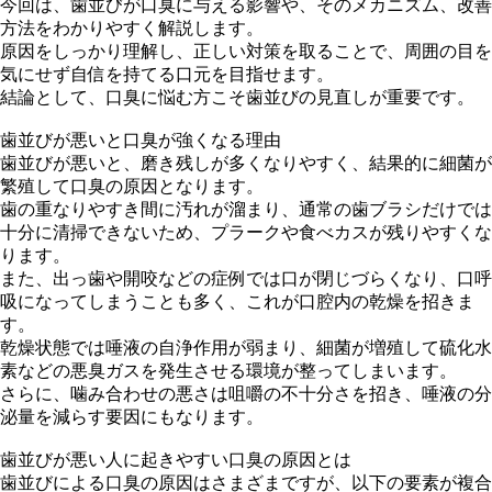
今回は、歯並びが口臭に与える影響や、そのメカニズム、改善
方法をわかりやすく解説します。
原因をしっかり理解し、正しい対策を取ることで、周囲の目を
気にせず自信を持てる口元を目指せます。
結論として、口臭に悩む方こそ歯並びの見直しが重要です。
歯並びが悪いと口臭が強くなる理由
歯並びが悪いと、磨き残しが多くなりやすく、結果的に細菌が
繁殖して口臭の原因となります。
歯の重なりやすき間に汚れが溜まり、通常の歯ブラシだけでは
十分に清掃できないため、プラークや食べカスが残りやすくな
ります。
また、出っ歯や開咬などの症例では口が閉じづらくなり、口呼
吸になってしまうことも多く、これが口腔内の乾燥を招きま
す。
乾燥状態では唾液の自浄作用が弱まり、細菌が増殖して硫化水
素などの悪臭ガスを発生させる環境が整ってしまいます。
さらに、噛み合わせの悪さは咀嚼の不十分さを招き、唾液の分
泌量を減らす要因にもなります。
歯並びが悪い人に起きやすい口臭の原因とは
歯並びによる口臭の原因はさまざまですが、以下の要素が複合