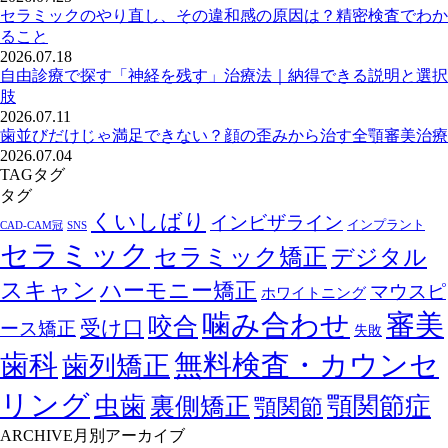
セラミックのやり直し、その違和感の原因は？精密検査でわか
ること
2026.07.18
自由診療で探す「神経を残す」治療法｜納得できる説明と選択
肢
2026.07.11
歯並びだけじゃ満足できない？顔の歪みから治す全顎審美治療
2026.07.04
TAG
タグ
タグ
くいしばり
インビザライン
インプラント
CAD-CAM冠
SNS
セラミック
セラミック矯正
デジタル
スキャン
ハーモニー矯正
マウスピ
ホワイトニング
噛み合わせ
審美
咬合
受け口
ース矯正
失敗
歯科
無料検査・カウンセ
歯列矯正
リング
顎関節症
虫歯
裏側矯正
顎関節
ARCHIVE
月別アーカイブ