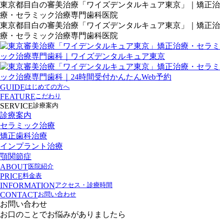
東京都目白の審美治療「ワイズデンタルキュア東京」｜矯正治
療・セラミック治療専門歯科医院
東京都目白の審美治療「ワイズデンタルキュア東京」｜矯正治
療・セラミック治療専門歯科医院
GUIDE
はじめての方へ
FEATURE
こだわり
SERVICE
診療案内
診療案内
セラミック治療
矯正歯科治療
インプラント治療
顎関節症
ABOUT
医院紹介
PRICE
料金表
INFORMATION
アクセス・診療時間
CONTACT
お問い合わせ
お問い合わせ
お口のことでお悩みがありましたら