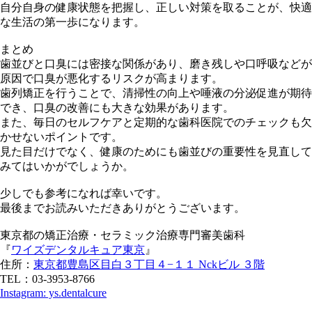
自分自身の健康状態を把握し、正しい対策を取ることが、快適
な生活の第一歩になります。
まとめ
歯並びと口臭には密接な関係があり、磨き残しや口呼吸などが
原因で口臭が悪化するリスクが高まります。
歯列矯正を行うことで、清掃性の向上や唾液の分泌促進が期待
でき、口臭の改善にも大きな効果があります。
また、毎日のセルフケアと定期的な歯科医院でのチェックも欠
かせないポイントです。
見た目だけでなく、健康のためにも歯並びの重要性を見直して
みてはいかがでしょうか。
少しでも参考になれば幸いです。
最後までお読みいただきありがとうございます。
東京都の矯正治療・セラミック治療専門審美歯科
『
ワイズデンタルキュア東京
』
住所：
東京都豊島区目白３丁目４−１１ Nckビル ３階
TEL：03-3953-8766
Instagram: ys.dentalcure