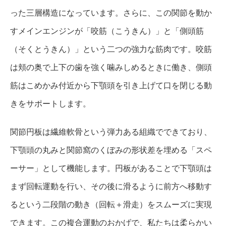
った三層構造になっています。さらに、この関節を動か
すメインエンジンが「咬筋（こうきん）」と「側頭筋
（そくとうきん）」という二つの強力な筋肉です。咬筋
は頬の奥で上下の歯を強く噛みしめるときに働き、側頭
筋はこめかみ付近から下顎頭を引き上げて口を閉じる動
きをサポートします。
関節円板は繊維軟骨という弾力ある組織でできており、
下顎頭の丸みと関節窩のくぼみの形状差を埋める「スペ
ーサー」として機能します。円板があることで下顎頭は
まず回転運動を行い、その後に滑るように前方へ移動す
るという二段階の動き（回転＋滑走）をスムーズに実現
できます。この複合運動のおかげで、私たちは柔らかい