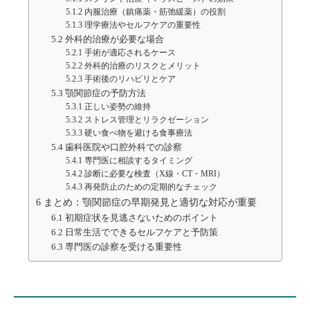
5.1.2
内服治療（鎮痛薬・筋弛緩薬）の役割
5.1.3
理学療法やセルフケアの重要性
5.2
外科的治療が必要な場合
5.2.1
手術が適応されるケース
5.2.2
外科的治療のリスクとメリット
5.2.3
手術後のリハビリとケア
5.3
顎関節症の予防方法
5.3.1
正しい姿勢の維持
5.3.2
ストレス管理とリラクゼーション
5.3.3
硬い食べ物を避ける食事療法
5.4
歯科医院や口腔外科での診察
5.4.1
専門医に相談するタイミング
5.4.2
診断に必要な検査（X線・CT・MRI）
5.4.3
再発防止のための定期的なチェック
6
まとめ：顎関節症の早期発見と適切な対応が重要
6.1
初期症状を見逃さないためのポイント
6.2
日常生活でできるセルフケアと予防策
6.3
専門医の診察を受ける重要性