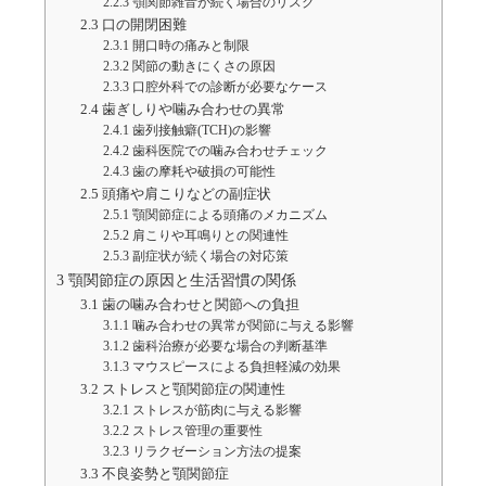
2.2.3
顎関節雑音が続く場合のリスク
2.3
口の開閉困難
2.3.1
開口時の痛みと制限
2.3.2
関節の動きにくさの原因
2.3.3
口腔外科での診断が必要なケース
2.4
歯ぎしりや噛み合わせの異常
2.4.1
歯列接触癖(TCH)の影響
2.4.2
歯科医院での噛み合わせチェック
2.4.3
歯の摩耗や破損の可能性
2.5
頭痛や肩こりなどの副症状
2.5.1
顎関節症による頭痛のメカニズム
2.5.2
肩こりや耳鳴りとの関連性
2.5.3
副症状が続く場合の対応策
3
顎関節症の原因と生活習慣の関係
3.1
歯の噛み合わせと関節への負担
3.1.1
噛み合わせの異常が関節に与える影響
3.1.2
歯科治療が必要な場合の判断基準
3.1.3
マウスピースによる負担軽減の効果
3.2
ストレスと顎関節症の関連性
3.2.1
ストレスが筋肉に与える影響
3.2.2
ストレス管理の重要性
3.2.3
リラクゼーション方法の提案
3.3
不良姿勢と顎関節症