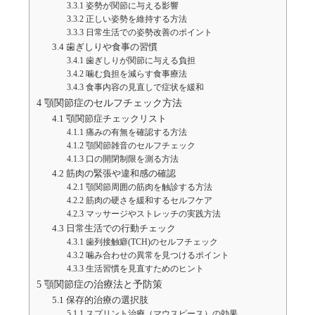
3.3.1
姿勢が関節に与える影響
3.3.2
正しい姿勢を維持する方法
3.3.3
日常生活での姿勢改善のポイント
3.4
歯ぎしりや食事の習慣
3.4.1
歯ぎしりが関節に与える負担
3.4.2
噛む負担を減らす食事療法
3.4.3
食事内容の見直しで症状を緩和
4
顎関節症のセルフチェック方法
4.1
顎関節症チェックリスト
4.1.1
痛みの有無を確認する方法
4.1.2
顎関節雑音のセルフチェック
4.1.3
口の開閉制限を測る方法
4.2
筋肉の緊張や違和感の確認
4.2.1
顎関節周囲の筋肉を触診する方法
4.2.2
筋肉の硬さを緩和するセルフケア
4.2.3
マッサージやストレッチの実践方法
4.3
日常生活での行動チェック
4.3.1
歯列接触癖(TCH)のセルフチェック
4.3.2
噛み合わせの異常を見つけるポイント
4.3.3
生活習慣を見直すためのヒント
5
顎関節症の治療法と予防策
5.1
保存的治療の選択肢
5.1.1
スプリント治療（マウスピース）の効果