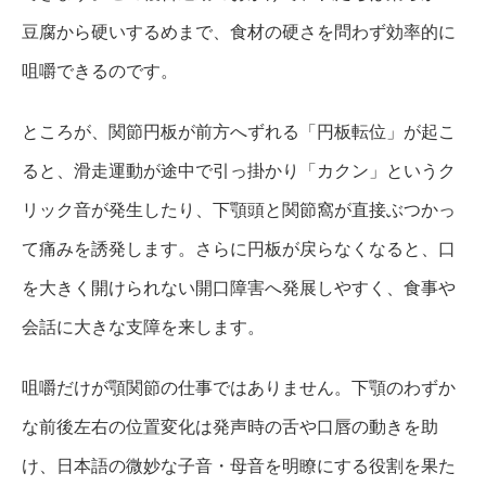
豆腐から硬いするめまで、食材の硬さを問わず効率的に
咀嚼できるのです。
ところが、関節円板が前方へずれる「円板転位」が起こ
ると、滑走運動が途中で引っ掛かり「カクン」というク
リック音が発生したり、下顎頭と関節窩が直接ぶつかっ
て痛みを誘発します。さらに円板が戻らなくなると、口
を大きく開けられない開口障害へ発展しやすく、食事や
会話に大きな支障を来します。
咀嚼だけが顎関節の仕事ではありません。下顎のわずか
な前後左右の位置変化は発声時の舌や口唇の動きを助
け、日本語の微妙な子音・母音を明瞭にする役割を果た