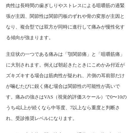
肉性は長時間の歯ぎしりやストレスによる咀嚼筋の過緊
張が主因、関節性は関節円板のずれや骨の変形が主因と
なり、複合型では双方が同時に進行して痛みが慢性化す
る傾向が強まります。
主症状の一つである痛みは「顎関節痛」と「咀嚼筋痛」
に大別されます。例えば朝起きたときにこめかみ付近が
ズキズキする場合は筋肉性が疑われ、片側の耳前部だけ
が噛むたびに鋭く痛む場合は関節性の可能性が高いで
す。痛みの強さはVAS（視覚的評価スケール）で0〜10の
うち4以上が続くなら中等度、7以上なら重度と判断さ
れ、受診推奨レベルになります。