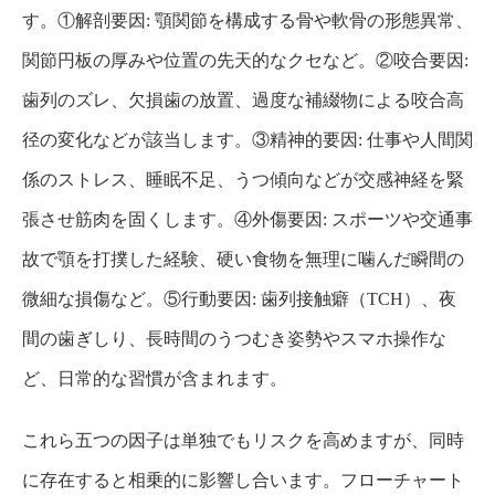
す。①解剖要因: 顎関節を構成する骨や軟骨の形態異常、
関節円板の厚みや位置の先天的なクセなど。②咬合要因:
歯列のズレ、欠損歯の放置、過度な補綴物による咬合高
径の変化などが該当します。③精神的要因: 仕事や人間関
係のストレス、睡眠不足、うつ傾向などが交感神経を緊
張させ筋肉を固くします。④外傷要因: スポーツや交通事
故で顎を打撲した経験、硬い食物を無理に噛んだ瞬間の
微細な損傷など。⑤行動要因: 歯列接触癖（TCH）、夜
間の歯ぎしり、長時間のうつむき姿勢やスマホ操作な
ど、日常的な習慣が含まれます。
これら五つの因子は単独でもリスクを高めますが、同時
に存在すると相乗的に影響し合います。フローチャート