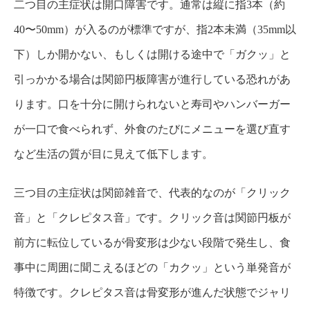
二つ目の主症状は開口障害です。通常は縦に指3本（約
40〜50mm）が入るのが標準ですが、指2本未満（35mm以
下）しか開かない、もしくは開ける途中で「ガクッ」と
引っかかる場合は関節円板障害が進行している恐れがあ
ります。口を十分に開けられないと寿司やハンバーガー
が一口で食べられず、外食のたびにメニューを選び直す
など生活の質が目に見えて低下します。
三つ目の主症状は関節雑音で、代表的なのが「クリック
音」と「クレピタス音」です。クリック音は関節円板が
前方に転位しているが骨変形は少ない段階で発生し、食
事中に周囲に聞こえるほどの「カクッ」という単発音が
特徴です。クレピタス音は骨変形が進んだ状態でジャリ