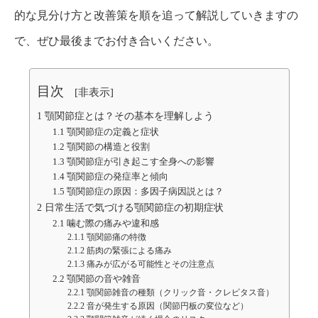
的な見分け方と改善策を順を追って解説していきますの
で、ぜひ最後までお付き合いください。
目次
[
非表示
]
1
顎関節症とは？その基本を理解しよう
1.1
顎関節症の定義と症状
1.2
顎関節の構造と役割
1.3
顎関節症が引き起こす全身への影響
1.4
顎関節症の発症率と傾向
1.5
顎関節症の原因：多因子病因説とは？
2
日常生活で気づける顎関節症の初期症状
2.1
噛む際の痛みや違和感
2.1.1
顎関節痛の特徴
2.1.2
筋肉の緊張による痛み
2.1.3
痛みが広がる可能性とその注意点
2.2
顎関節の音や雑音
2.2.1
顎関節雑音の種類（クリック音・クレピタス音）
2.2.2
音が発生する原因（関節円板の変位など）