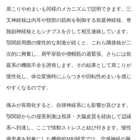
肩こりやめまいも同様のメカニズムで説明できます。三
叉神経核は内耳や頸部の筋肉を制御する前庭神経核、脊
髄副神経核ともシナプスを介して相互連絡しています。
顎関節周囲の慢性的な刺激が続くと、これら隣接核が二
次的に興奮し、肩甲挙筋や僧帽筋の過緊張、さらには前
庭系の機能不全を誘発します。その結果として肩こりが
慢性化し、体位変換時にふらつきや回転性めまいを感じ
やすくなるのです。
痛みが長期化すると、自律神経系にも影響が及びます。
顎関節からの侵害刺激は視床・大脳皮質を経由して辺縁
系へ到達し、ここで情動ストレスと結び付きます。慢性
痛患者を対象にした機能的MRI研究では、交感神経の興