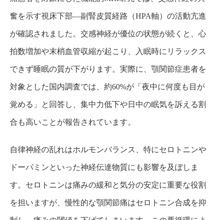
奮を示す視床下部—副腎皮質経路（HPA軸）の活動亢進
が確認されました。交感神経が優位の状態が続くと、心
拍数増加や末梢血管収縮が起こり、入眠時にリラックス
できず睡眠の質が下がります。実際に、顎関節症患者を
対象とした国内調査では、約60%が「夜中に何度も目が
覚める」と回答し、集中力低下や日中の眠気を訴える割
合も高いことが報告されています。
自律神経の乱れはホルモンバランス、特にセロトニンや
ドーパミンといった神経伝達物質にも影響を及ぼしま
す。セロトニンは痛みの緩和と気分の安定に重要な役割
を担いますが、慢性的な顎関節痛はセロトニン合成を抑