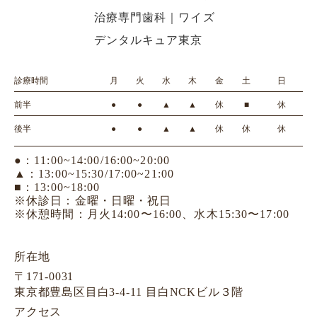
診療時間
月
火
水
木
金
土
日
前半
●
●
▲
▲
休
■
休
後半
●
●
▲
▲
休
休
休
●：11:00~14:00/16:00~20:00
▲：13:00~15:30/17:00~21:00
■：13:00~18:00
※休診日：金曜・日曜・祝日
※休憩時間：月火14:00〜16:00、水木15:30〜17:00
所在地
〒171-0031
東京都豊島区目白3-4-11 目白NCKビル３階
アクセス