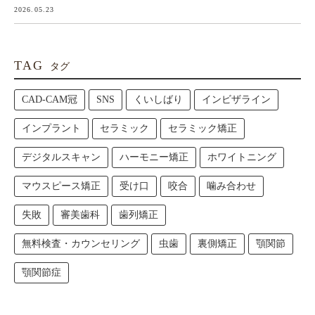
2026.05.23
TAG
タグ
CAD-CAM冠
SNS
くいしばり
インビザライン
インプラント
セラミック
セラミック矯正
デジタルスキャン
ハーモニー矯正
ホワイトニング
マウスピース矯正
受け口
咬合
噛み合わせ
失敗
審美歯科
歯列矯正
無料検査・カウンセリング
虫歯
裏側矯正
顎関節
顎関節症