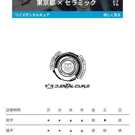
診療時間
月
火
水
木
金
土
日
前半
●
●
▲
▲
休
■
休
後半
●
●
▲
▲
休
休
休