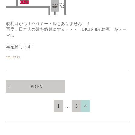
改札口から１００メートルもありません！！
再度、日本人の歯を綺麗にする・・・・BIGIN the 綺麗 をテー
マに
再始動します!
2021.07.12
PREV
1
…
3
4