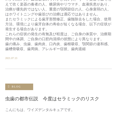
えて吹く楽器の奏者の人、糖尿病やリウマチ、血液疾患があり、
治療が優先的ではない人、重度の顎関節症の人、心身衰弱の人、
はホワイトニングや歯並びの治療は適応ではありません。
またセラミックによる歯牙形態修正、歯髄除去をした場合、使用
方法、環境により歯牙自体の寿命が短くなる場合、以下の症状が
発生する場合があります。
これらの症状の発生の有無及び程度は、ご自身の体質や、治療期
間中の体調、ご自身の口腔内清掃の状態により異なります。
歯の痛み、虫歯、歯肉炎、口内炎、歯根吸収、顎関節の違和感、
歯槽骨吸収、歯周病、アレルギー症状、歯肉退縮
2021.07.13
BLOG
虫歯の都市伝説 今度はセラミックのリスク
こんにちは、ワイズデンタルキュアです。