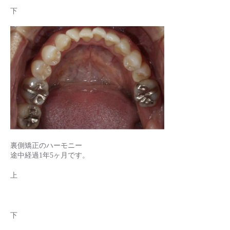
下
裏側矯正のハーモニー
途中経過1年5ヶ月です。
上
下