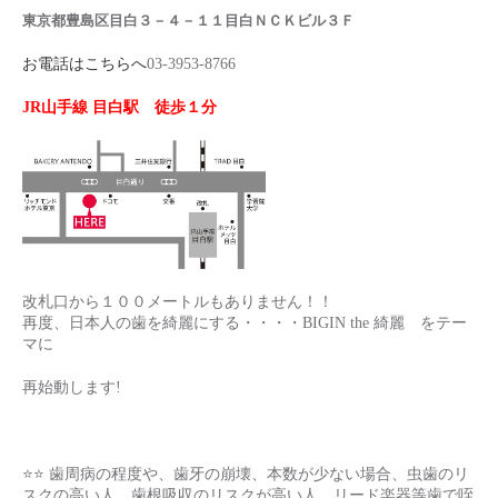
東京都豊島区目白３－４－１１目白ＮＣＫビル３Ｆ
お電話はこちらへ
03-3953-8766
JR山手線 目白駅 徒歩１分
改札口から１００メートルもありません！！
再度、日本人の歯を綺麗にする・・・・BIGIN the 綺麗 をテー
マに
再始動します!
⭐️⭐️ 歯周病の程度や、歯牙の崩壊、本数が少ない場合、虫歯のリ
スクの高い人、歯根吸収のリスクが高い人、リード楽器等歯で咥