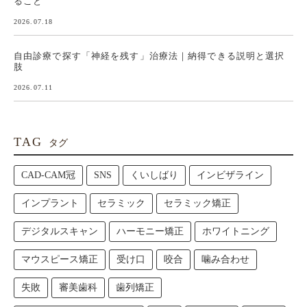
ること
2026.07.18
自由診療で探す「神経を残す」治療法｜納得できる説明と選択
肢
2026.07.11
TAG
タグ
CAD-CAM冠
SNS
くいしばり
インビザライン
インプラント
セラミック
セラミック矯正
デジタルスキャン
ハーモニー矯正
ホワイトニング
マウスピース矯正
受け口
咬合
噛み合わせ
失敗
審美歯科
歯列矯正