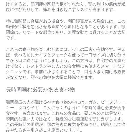
けすぎると、顎関節の関節円板がずれたり、顎の周りの筋肉が過
度に伸びたりして、痛みを引き起こすリスクが高まります。
特に顎関節に炎症がある場合や、開口障害がある場合には、この
動作が症状を悪化させる直接的な原因となることがあります。顎
関節はデリケートな部位であり、無理な動きは避けることが大切
です。
これらの食べ物を楽しむためには、少しの工夫が有効です。例え
ば、食べる前にナイフとフォークを使って一口サイズに切り分け
てから口に運ぶようにしましょう。この方法は、自宅での食事だ
けでなく、レストランや友人との会食時にも使えるスマートなテ
クニックです。事前に小さくすることで、口を大きく開ける必要
がなくなり、顎への負担を大幅に軽減できます。
長時間噛む必要がある食べ物
顎関節症の人が避けるべき食べ物の中には、ガム、ビーフジャー
キー、タコやイカ、こんにゃくのように「長時間噛む必要がある
食べ物」も含まれます。これらの食品は、硬いものとは異なり、
瞬間的な強い力ではなく、持続的な咀嚼運動を顎に要求します。
この長時間の咀嚼が、顎の筋肉に疲労を蓄積させ、結果として痛
みやだるさを引き起こす原因となります。