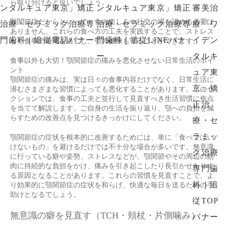
ら取り分けると良いでしょう。
顎関節症だからといって、食の楽しみや社交の場を諦める必要は
ありません。これらの食べ方の工夫を実践することで、ストレス
なく食事の時間を過ごし、顎の健康も守ることができます。
食事以外も大切！顎関節症の痛みを悪化させない日常生活のポイ
ント
顎関節症の痛みは、実は日々の食事内容だけでなく、日常生活に
潜むさまざまな習慣によっても悪化することがあります。このセ
クションでは、食事の工夫と並行して見直すべき生活習慣に焦点
を当てて解説します。ご自身の生活を振り返り、顎への負担を減
らすための改善点を見つけるきっかけにしてください。
顎関節症の症状を根本的に改善するためには、単に「食べてはい
けないもの」を避けるだけでは不十分な場合が多いです。無意識
に行っている癖や姿勢、ストレスなどが、顎関節やその周辺の筋
肉に持続的な負担をかけ、痛みを引き起こしたり長引かせたりす
る原因となることがあります。これらの習慣を見直すことで、よ
り効果的に顎関節症の症状を和らげ、快適な毎日を送るための手
助けとなるでしょう。
無意識の癖を見直す（TCH・頬杖・片側噛み）