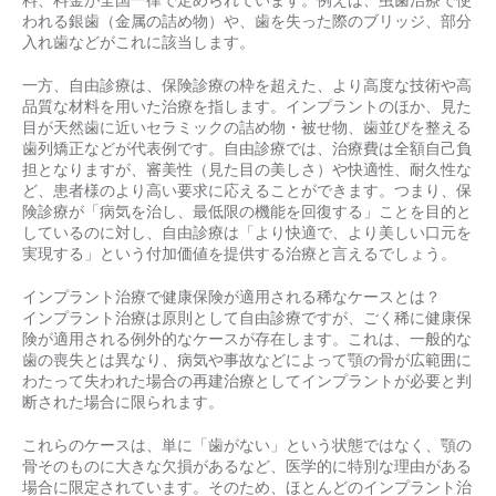
料、料金が全国一律で定められています。例えば、虫歯治療で使
われる銀歯（金属の詰め物）や、歯を失った際のブリッジ、部分
入れ歯などがこれに該当します。
一方、自由診療は、保険診療の枠を超えた、より高度な技術や高
品質な材料を用いた治療を指します。インプラントのほか、見た
目が天然歯に近いセラミックの詰め物・被せ物、歯並びを整える
歯列矯正などが代表例です。自由診療では、治療費は全額自己負
担となりますが、審美性（見た目の美しさ）や快適性、耐久性な
ど、患者様のより高い要求に応えることができます。つまり、保
険診療が「病気を治し、最低限の機能を回復する」ことを目的と
しているのに対し、自由診療は「より快適で、より美しい口元を
実現する」という付加価値を提供する治療と言えるでしょう。
インプラント治療で健康保険が適用される稀なケースとは？
インプラント治療は原則として自由診療ですが、ごく稀に健康保
険が適用される例外的なケースが存在します。これは、一般的な
歯の喪失とは異なり、病気や事故などによって顎の骨が広範囲に
わたって失われた場合の再建治療としてインプラントが必要と判
断された場合に限られます。
これらのケースは、単に「歯がない」という状態ではなく、顎の
骨そのものに大きな欠損があるなど、医学的に特別な理由がある
場合に限定されています。そのため、ほとんどのインプラント治