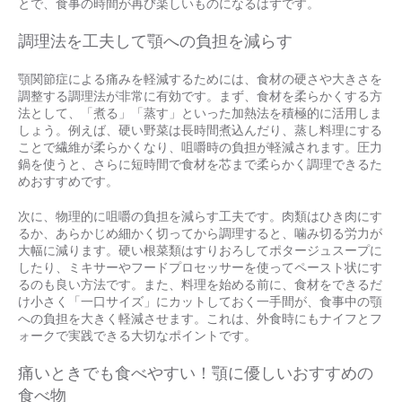
とで、食事の時間が再び楽しいものになるはずです。
調理法を工夫して顎への負担を減らす
顎関節症による痛みを軽減するためには、食材の硬さや大きさを
調整する調理法が非常に有効です。まず、食材を柔らかくする方
法として、「煮る」「蒸す」といった加熱法を積極的に活用しま
しょう。例えば、硬い野菜は長時間煮込んだり、蒸し料理にする
ことで繊維が柔らかくなり、咀嚼時の負担が軽減されます。圧力
鍋を使うと、さらに短時間で食材を芯まで柔らかく調理できるた
めおすすめです。
次に、物理的に咀嚼の負担を減らす工夫です。肉類はひき肉にす
るか、あらかじめ細かく切ってから調理すると、噛み切る労力が
大幅に減ります。硬い根菜類はすりおろしてポタージュスープに
したり、ミキサーやフードプロセッサーを使ってペースト状にす
るのも良い方法です。また、料理を始める前に、食材をできるだ
け小さく「一口サイズ」にカットしておく一手間が、食事中の顎
への負担を大きく軽減させます。これは、外食時にもナイフとフ
ォークで実践できる大切なポイントです。
痛いときでも食べやすい！顎に優しいおすすめの
食べ物