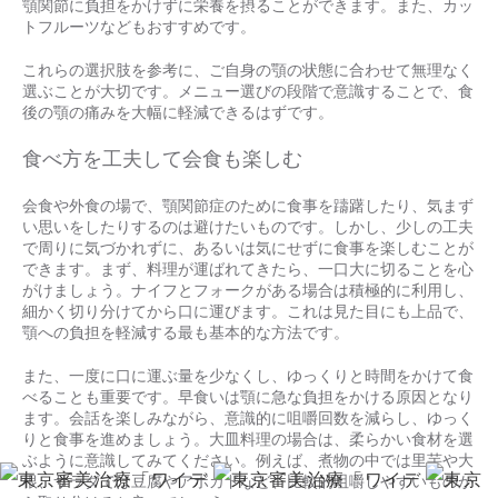
顎関節に負担をかけずに栄養を摂ることができます。また、カッ
トフルーツなどもおすすめです。
これらの選択肢を参考に、ご自身の顎の状態に合わせて無理なく
選ぶことが大切です。メニュー選びの段階で意識することで、食
後の顎の痛みを大幅に軽減できるはずです。
食べ方を工夫して会食も楽しむ
会食や外食の場で、顎関節症のために食事を躊躇したり、気まず
い思いをしたりするのは避けたいものです。しかし、少しの工夫
で周りに気づかれずに、あるいは気にせずに食事を楽しむことが
できます。まず、料理が運ばれてきたら、一口大に切ることを心
がけましょう。ナイフとフォークがある場合は積極的に利用し、
細かく切り分けてから口に運びます。これは見た目にも上品で、
顎への負担を軽減する最も基本的な方法です。
また、一度に口に運ぶ量を少なくし、ゆっくりと時間をかけて食
べることも重要です。早食いは顎に急な負担をかける原因となり
ます。会話を楽しみながら、意識的に咀嚼回数を減らし、ゆっく
りと食事を進めましょう。大皿料理の場合は、柔らかい食材を選
ぶように意識してみてください。例えば、煮物の中では里芋や大
根、サラダでは豆腐やアボカドなど、比較的咀嚼しやすいものか