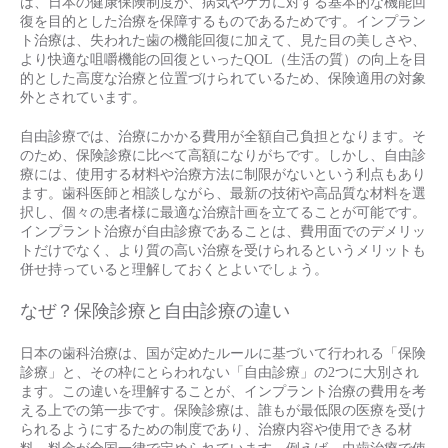
は、日本の健康保険制度が、病気やケガに対する基本的な機能回
復を目的とした治療を保障するものであるためです。インプラン
ト治療は、失われた歯の機能回復に加えて、見た目の美しさや、
より快適な咀嚼機能の回復といったQOL（生活の質）の向上を目
的とした高度な治療と位置づけられているため、保険適用の対象
外とされています。
自由診療では、治療にかかる費用が全額自己負担となります。そ
のため、保険診療に比べて高額になりがちです。しかし、自由診
療には、使用する材料や治療方法に制限がないという利点もあり
ます。歯科医師と相談しながら、最新の技術や高品質な材料を選
択し、個々の患者様に最適な治療計画を立てることが可能です。
インプラント治療が自由診療であることは、費用面でのデメリッ
トだけでなく、より質の高い治療を受けられるというメリットも
併せ持っていると理解しておくとよいでしょう。
なぜ？保険診療と自由診療の違い
日本の歯科治療は、国が定めたルールに基づいて行われる「保険
診療」と、その枠にとらわれない「自由診療」の2つに大別され
ます。この違いを理解することが、インプラント治療の費用を考
える上での第一歩です。保険診療は、誰もが最低限の医療を受け
られるようにするための制度であり、治療内容や使用できる材