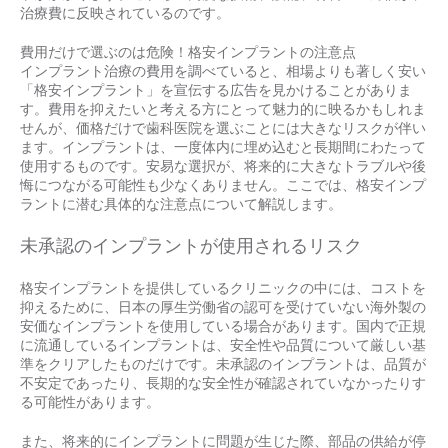
治療費に反映されているのです。
費用だけで選ぶのは危険！格安インプラントの注意点
インプラント治療の費用を調べていると、相場よりも著しく安い
「格安インプラント」を宣伝する広告を見かけることがありま
す。費用を抑えたいと考える方にとって魅力的に映るかもしれま
せんが、価格だけで歯科医院を選ぶことには大きなリスクが伴い
ます。インプラントは、一度体内に埋め込むと長期間にわたって
使用するものです。安易な選択が、将来的に大きなトラブルや後
悔につながる可能性も少なくありません。ここでは、格安インプ
ラントに潜む具体的な注意点について解説します。
未承認のインプラントが使用されるリスク
格安インプラントを提供しているクリニックの中には、コストを
抑えるために、日本の厚生労働省の認可を受けていない海外製の
安価なインプラントを使用している場合があります。国内で正規
に流通しているインプラントは、安全性や品質について厳しい基
準をクリアしたものだけです。未承認のインプラントは、品質が
不安定であったり、長期的な安全性が確認されていなかったりす
る可能性があります。
また、将来的にインプラントに問題が生じた際、部品の供給が停