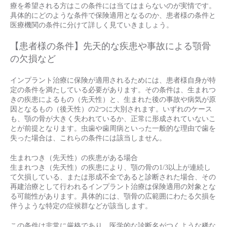
療を希望される方はこの条件には当てはまらないのが実情です。
具体的にどのような条件で保険適用となるのか、患者様の条件と
医療機関の条件に分けて詳しく見ていきましょう。
【患者様の条件】先天的な疾患や事故による顎骨
の欠損など
インプラント治療に保険が適用されるためには、患者様自身が特
定の条件を満たしている必要があります。その条件は、生まれつ
きの疾患によるもの（先天性）と、生まれた後の事故や病気が原
因となるもの（後天性）の2つに大別されます。いずれのケース
も、顎の骨が大きく失われているか、正常に形成されていないこ
とが前提となります。虫歯や歯周病といった一般的な理由で歯を
失った場合は、これらの条件には該当しません。
生まれつき（先天性）の疾患がある場合
生まれつき（先天性）の疾患により、顎の骨の1/3以上が連続し
て欠損している、または形成不全であると診断された場合、その
再建治療として行われるインプラント治療は保険適用の対象とな
る可能性があります。具体的には、顎骨の広範囲にわたる欠損を
伴うような特定の症候群などが該当します。
この条件は非常に厳格であり、医学的な診断名がつくような稀な