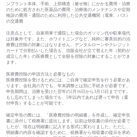
ンプラント本体、手術、上部構造（被せ物）にかかる費用・治療
のために処方された医薬品の費用・治療後のメンテナンスや定期
検診の費用・通院のために利用した公共交通機関（電車、バス）
の交通費
注意点として、自家用車で通院した場合のガソリン代や駐車場代
は対象外です。また、ホワイトニングなど、純粋に審美目的の治
療費は控除の対象にはなりません。デンタルローンやクレジット
カードで分割払いした場合も、信販会社が立て替えた年（契約が
成立した年）の医療費として全額を控除の対象にすることができ
ます。
医療費控除の申請方法と必要なもの
医療費控除を受けるためには、ご自身で確定申告を行う必要があ
ります。会社員の方でも、年末調整とは別に手続きが必要です。
申告期間は、治療を受けた翌年の2月16日から3月15日までです。
もし忘れてしまった場合でも、5年以内であれば遡って申告（還
付申告）することが可能です。
確定申告の際には、「医療費控除の明細書」を作成し、確定申告
書に添付して税務署に提出します。以前は領収書の添付が必要で
したが、現在は明細書に記入する形式に変わりました。ただし、
明細書の内容を確認するために、税務署から領収書の提示を求め