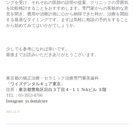
ングを受け、それぞれの医師の説明や提案、クリニックの雰囲気
を比較検討することをおすすめします。専門家からの客観的な意
見を聞き、費用や治療計画に心から納得できた時が、治療を開始
する最適なタイミングです。まずは気軽に相談の予約をすること
から始めてみてはいかがでしょうか。
少しでも参考になれば幸いです。
最後までお読みいただきありがとうございます。
東京都の矯正治療・セラミック治療専門審美歯科
『
ワイズデンタルキュア東京
』
住所：
東京都豊島区目白３丁目４−１１ Nckビル ３階
TEL：03-3953-8766
Instagram: ys.dentalcure
2025.12.27