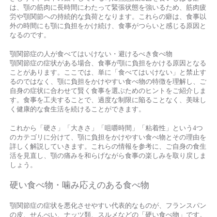
は、顎の筋肉に長時間にわたって緊張状態を強いるため、筋肉疲
労や顎関節への持続的な負荷となります。これらの癖は、食事以
外の時間にも顎に負担をかけ続け、食事がつらいと感じる原因と
なるのです。
顎関節症の人が食べてはいけない・避けるべき食べ物
顎関節症の症状がある場合、食事が顎に負担をかける原因となる
ことがあります。ここでは、単に「食べてはいけない」と禁止す
るのではなく、顎に負担をかけやすい食べ物の特徴を理解し、ご
自身の症状に合わせて賢く食事を選ぶためのヒントをご紹介しま
す。食事を工夫することで、過度な制限に陥ることなく、美味し
く健康的な食生活を続けることができます。
これから「硬さ」「大きさ」「咀嚼時間」「粘着性」という4つ
のカテゴリに分けて、顎に負担をかけやすい食べ物とその理由を
詳しく解説していきます。これらの情報を参考に、ご自身の食生
活を見直し、顎の痛みを和らげながら食事の楽しみを取り戻しま
しょう。
硬い食べ物・噛み応えのある食べ物
顎関節症の症状を悪化させやすい代表的なものが、フランスパン
の皮、せんべい、ナッツ類、スルメなどの「硬い食べ物」です。