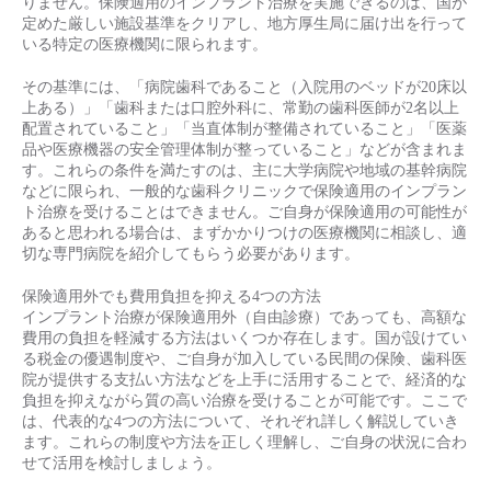
りません。保険適用のインプラント治療を実施できるのは、国が
定めた厳しい施設基準をクリアし、地方厚生局に届け出を行って
いる特定の医療機関に限られます。
その基準には、「病院歯科であること（入院用のベッドが20床以
上ある）」「歯科または口腔外科に、常勤の歯科医師が2名以上
配置されていること」「当直体制が整備されていること」「医薬
品や医療機器の安全管理体制が整っていること」などが含まれま
す。これらの条件を満たすのは、主に大学病院や地域の基幹病院
などに限られ、一般的な歯科クリニックで保険適用のインプラン
ト治療を受けることはできません。ご自身が保険適用の可能性が
あると思われる場合は、まずかかりつけの医療機関に相談し、適
切な専門病院を紹介してもらう必要があります。
保険適用外でも費用負担を抑える4つの方法
インプラント治療が保険適用外（自由診療）であっても、高額な
費用の負担を軽減する方法はいくつか存在します。国が設けてい
る税金の優遇制度や、ご自身が加入している民間の保険、歯科医
院が提供する支払い方法などを上手に活用することで、経済的な
負担を抑えながら質の高い治療を受けることが可能です。ここで
は、代表的な4つの方法について、それぞれ詳しく解説していき
ます。これらの制度や方法を正しく理解し、ご自身の状況に合わ
せて活用を検討しましょう。