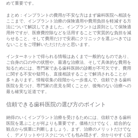
めて重要です。
まとめ：インプラントの費用が不安な方はまず歯科医院へ相談を
ここまで、インプラント治療の保険適用や費用負担を軽減する方
法について解説してきました。インプラントは原則として保険適
用外ですが、医療費控除などを活用することで実質的な負担を減
らせること、そして費用だけで安易にクリニックを選ぶべきでは
ないことをご理解いただけたかと思います。
インターネットで得られる情報はあくまで一般的なものであり、
ご自身の口の中の状態や、最適な治療法、そして具体的な費用を
知るためには、専門家である歯科医師の診断が不可欠です。費用
に関する不安や疑問も、直接相談することで解消されることが
多々あります。情報収集の段階から一歩進んで、信頼できる歯科
医院を見つけ、専門家の意見を聞くことが、後悔のない治療への
最も確実な近道です。
信頼できる歯科医院の選び方のポイント
納得のいくインプラント治療を受けるためには、信頼できる歯科
医院を選ぶことが何よりも重要です。価格だけでなく、総合的な
観点から慎重に判断しましょう。まず、治療のメリットだけでな
く、デメリットやリスクについても包み隠さず、分かりやすく説