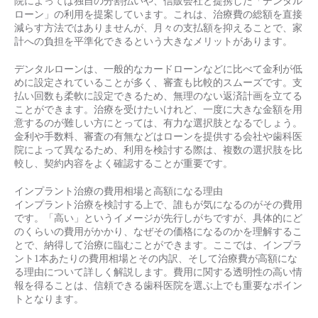
院によっては独自の分割払いや、信販会社と提携した「デンタル
ローン」の利用を提案しています。これは、治療費の総額を直接
減らす方法ではありませんが、月々の支払額を抑えることで、家
計への負担を平準化できるという大きなメリットがあります。
デンタルローンは、一般的なカードローンなどに比べて金利が低
めに設定されていることが多く、審査も比較的スムーズです。支
払い回数も柔軟に設定できるため、無理のない返済計画を立てる
ことができます。治療を受けたいけれど、一度に大きな金額を用
意するのが難しい方にとっては、有力な選択肢となるでしょう。
金利や手数料、審査の有無などはローンを提供する会社や歯科医
院によって異なるため、利用を検討する際は、複数の選択肢を比
較し、契約内容をよく確認することが重要です。
インプラント治療の費用相場と高額になる理由
インプラント治療を検討する上で、誰もが気になるのがその費用
です。「高い」というイメージが先行しがちですが、具体的にど
のくらいの費用がかかり、なぜその価格になるのかを理解するこ
とで、納得して治療に臨むことができます。ここでは、インプラ
ント1本あたりの費用相場とその内訳、そして治療費が高額にな
る理由について詳しく解説します。費用に関する透明性の高い情
報を得ることは、信頼できる歯科医院を選ぶ上でも重要なポイン
トとなります。