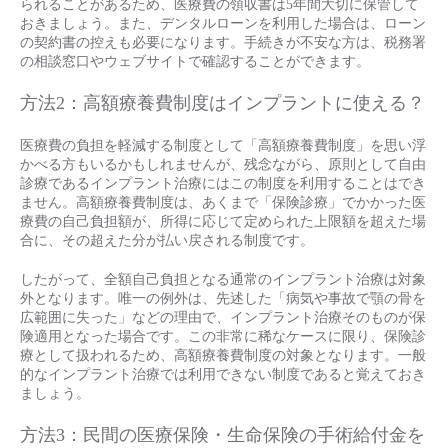
られることがあるため、医療費の領収書は5年間大切に保管して
おきましょう。また、デンタルローンを利用した場合は、ローン
の契約書の控えも必要になります。手続きが不安な方は、税務署
の相談窓口やウェブサイトで確認することができます。
方法2：高額療養費制度はインプラントに使える？
医療費の負担を軽減する制度として「高額療養費制度」を思い浮
かべる方もいるかもしれませんが、残念ながら、原則として自由
診療であるインプラント治療にはこの制度を利用することはでき
ません。高額療養費制度は、あくまで「保険診療」でかかった医
療費の自己負担額が、所得に応じて定められた上限額を超えた場
合に、その超えた分が払い戻される制度です。
したがって、全額自己負担となる通常のインプラント治療は対象
外となります。唯一の例外は、先述した「病気や事故で顎の骨を
広範囲に失った」などの理由で、インプラント治療そのものが保
険適用となった場合です。この非常に稀なケースに限り、保険診
療として扱われるため、高額療養費制度の対象となります。一般
的なインプラント治療では利用できない制度であると覚えておき
ましょう。
方法3：民間の医療保険・生命保険の手術給付金を