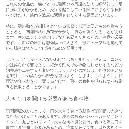
これらの食品は、噛むときに顎関節や周辺の筋肉に瞬間的に非常
に強い力がかかるため、炎症を起こしている関節にさらなる負担
をかけたり、筋肉を過度に緊張させたりする原因となります。
特に、顎の動きが制限されている状態で無理に硬いものを噛もう
とすると、関節円板に負荷がかかり、痛みが強くなることがあり
ます。生のニンジンやごぼうなども硬さがあるため、注意が必要
です。咀嚼時の圧力は想像以上に大きく、顎にトラブルを抱えて
いる場合はできるだけ避けるのが賢明です。
しかし、全く食べられないわけではありません。例えば、ニンジ
ンは柔らかく茹でたり、細かく刻んで炒め物にしたりするなどの
調理法を工夫すると良いでしょう。パンの場合は、外側の硬い皮
を避け、中の柔らかい部分を選ぶようにします。このように、調
理法や食べ方を少し変えるだけで、顎への負担を減らしながら栄
養を摂取することができます。
大きく口を開ける必要がある食べ物
顎関節症の方にとって、口を大きく開ける動作は顎関節に大きな
負担をかけることがあります。厚みのあるハンバーガーやサンド
イッチ、丸ごとのリンゴ、大きな肉の塊などは、食べる際に口を
最大限まで開く必要があるため、注意が必要です。口を大きく開