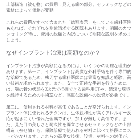
上部構造（被せ物）の費用：見える歯の部分。セラミックなどの
素材によって価格が変動
これらの費用がすべて含まれた「総額表示」をしている歯科医院
もあれば、それぞれを別途請求する医院もあります。初回のカウ
ンセリング時に、費用の総額と内訳について明確な説明を求めま
しょう。
なぜインプラント治療は高額なのか？
インプラント治療が高額になるのには、いくつかの明確な理由が
あります。第一に、インプラントは高度な外科手術を伴う専門的
な治療であるため、執刀する歯科医師には豊富な知識と経験、高
い技術が求められます。また、安全で正確な手術を行うために
は、顎の骨の状態を3次元で把握できる歯科用CTや、清潔な環境
を維持するための手術室など、高度な設備への投資が必要です。
第二に、使用される材料が高価であることが挙げられます。イン
プラント体に使われるチタンは、生体親和性が高くアレルギー反
応が起きにくい優れた金属ですが、加工が難しく高価です。ま
た、見た目の美しさと耐久性を両立させるセラミックなどの上部
構造（被せ物）も、保険診療で使われる材料に比べて格段にコス
トがかかります。これらの高度な技術、設備、材料への対価が、