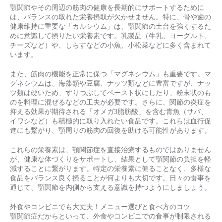
顎関節やその周辺の筋肉の健康を長期的にサポートするために
は、バランスの取れた栄養摂取が欠かせません。特に、骨や歯の
健康維持に重要な「カルシウム」は、顎関節の土台を強くするた
めに意識して摂りたい栄養素です。乳製品（牛乳、ヨーグルト、
チーズなど）や、しらすなどの小魚、小松菜などに多く含まれて
います。
また、筋肉の機能を正常に保つ「マグネシウム」も重要です。マ
グネシウムは、海藻類や豆腐、ナッツ類などに豊富ですが、ナッ
ツ類は硬いため、すりつぶしてペースト状にしたり、粉末状のも
のを料理に混ぜるなどの工夫が必要です。さらに、関節の炎症を
抑える効果が期待される「オメガ3脂肪酸」を含む青魚（サバ、
イワシなど）も積極的に取り入れたい食品です。これらは血行促
進にも繋がり、顎周りの筋肉の回復を助ける可能性があります。
これらの栄養素は、顎関節症を直接治療するものではありません
が、健康な体づくりをサポートし、結果として顎関節の負担を軽
減することに繋がります。特定の栄養素に偏ることなく、多様な
食品をバランス良く摂ることが何よりも大切です。日々の食事を
通じて、顎関節を内側から支える意識を持つようにしましょう。
外食やコンビニでも大丈夫！メニュー選びと食べ方のコツ
顎関節症だからといって、外食やコンビニでの食事が制限される