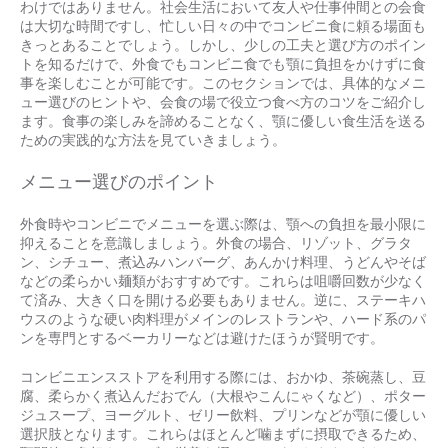
わけではありません。社会生活において友人や仕事仲間との会食
は大切な時間ですし、忙しい日々の中でコンビニ食に頼る場面も
きっとあることでしょう。しかし、少しの工夫と選び方のポイン
トを知るだけで、外食でもコンビニ食でも顎に負担をかけずに食
事を楽しむことが可能です。このセクションでは、具体的なメニ
ュー選びのヒントや、会食の場で役立つ食べ方のコツをご紹介し
ます。食事の楽しみを諦めることなく、顎に優しい食生活を送る
ための実践的な方法を見ていきましょう。
メニュー選びのポイント
外食時やコンビニでメニューを選ぶ際は、顎への負担を最小限に
抑えることを意識しましょう。外食の場合、リゾット、グラタ
ン、シチュー、煮込みハンバーグ、あんかけ料理、うどんやそば
などの柔らかい麺類がおすすめです。これらは咀嚼回数が少なく
て済み、大きく口を開ける必要もありません。逆に、ステーキハ
ウスのような硬い肉料理がメインのレストランや、ハード系のパ
ンを専門とするベーカリーなどは避けたほうが賢明です。
コンビニエンスストアを利用する際には、おかゆ、茶碗蒸し、豆
腐、柔らかく煮込んだおでん（大根やこんにゃくなど）、ポター
ジュスープ、ヨーグルト、ゼリー飲料、プリンなどが顎に優しい
選択肢となります。これらはほとんど噛まずに摂取できるため、