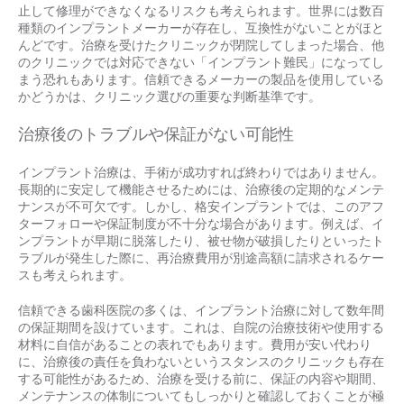
止して修理ができなくなるリスクも考えられます。世界には数百
種類のインプラントメーカーが存在し、互換性がないことがほと
んどです。治療を受けたクリニックが閉院してしまった場合、他
のクリニックでは対応できない「インプラント難民」になってし
まう恐れもあります。信頼できるメーカーの製品を使用している
かどうかは、クリニック選びの重要な判断基準です。
治療後のトラブルや保証がない可能性
インプラント治療は、手術が成功すれば終わりではありません。
長期的に安定して機能させるためには、治療後の定期的なメンテ
ナンスが不可欠です。しかし、格安インプラントでは、このアフ
ターフォローや保証制度が不十分な場合があります。例えば、イ
ンプラントが早期に脱落したり、被せ物が破損したりといったト
ラブルが発生した際に、再治療費用が別途高額に請求されるケー
スも考えられます。
信頼できる歯科医院の多くは、インプラント治療に対して数年間
の保証期間を設けています。これは、自院の治療技術や使用する
材料に自信があることの表れでもあります。費用が安い代わり
に、治療後の責任を負わないというスタンスのクリニックも存在
する可能性があるため、治療を受ける前に、保証の内容や期間、
メンテナンスの体制についてもしっかりと確認しておくことが極