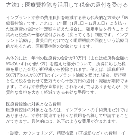
方法1：医療費控除を活用して税金の還付を受ける
インプラント治療の費用負担を軽減する最も代表的な方法が「医
療費控除」です。これは、1年間（1月1日～12月31日）に支払っ
た医療費の合計が一定額を超えた場合に、確定申告を行うことで
納めた税金の一部が還付される（戻ってくる）制度です。インプ
ラント治療は、審美目的だけでなく咀嚼機能の回復という治療目
的があるため、医療費控除の対象となります。
具体的には、年間の医療費の合計が10万円（または総所得金額の
5%のいずれか低い方）を超えた部分について、所得に応じた税
率を乗じた金額が所得税から控除されます。例えば、課税所得
500万円の人が50万円のインプラント治療を受けた場合、所得税
と住民税を合わせて数万円から十数万円の還付・減額が期待でき
ます。これは治療費が直接割引されるわけではありませんが、実
質的な負担を大きく軽減できる有効な手段です。
医療費控除の対象となる費用
医療費控除の対象となるのは、インプラントの手術費用だけでは
ありません。治療に関連する様々な費用を合算して申請すること
ができます。具体的には、以下のような費用が含まれます。
・診断、カウンセリング、精密検査（CT撮影など）の費用・イ