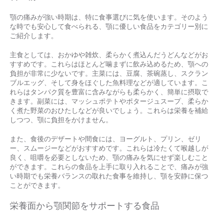
顎の痛みが強い時期は、特に食事選びに気を使います。そのよう
な時でも安心して食べられる、顎に優しい食品をカテゴリー別に
ご紹介します。
主食としては、おかゆや雑炊、柔らかく煮込んだうどんなどがお
すすめです。これらはほとんど噛まずに飲み込めるため、顎への
負担が非常に少ないです。主菜には、豆腐、茶碗蒸し、スクラン
ブルエッグ、そして身をほぐした魚料理などが適しています。こ
れらはタンパク質を豊富に含みながらも柔らかく、簡単に摂取で
きます。副菜には、マッシュポテトやポタージュスープ、柔らか
く煮た野菜のおひたしなどが良いでしょう。これらは栄養を補給
しつつ、顎に負担をかけません。
また、食後のデザートや間食には、ヨーグルト、プリン、ゼリ
ー、スムージーなどがおすすめです。これらは冷たくて喉越しが
良く、咀嚼を必要としないため、顎の痛みを気にせず楽しむこと
ができます。これらの食品を上手に取り入れることで、痛みが強
い時期でも栄養バランスの取れた食事を維持し、顎を安静に保つ
ことができます。
栄養面から顎関節をサポートする食品