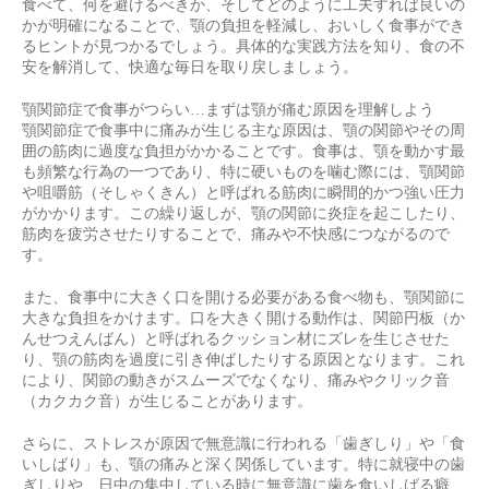
食べて、何を避けるべきか、そしてどのように工夫すれば良いの
かが明確になることで、顎の負担を軽減し、おいしく食事ができ
るヒントが見つかるでしょう。具体的な実践方法を知り、食の不
安を解消して、快適な毎日を取り戻しましょう。
顎関節症で食事がつらい…まずは顎が痛む原因を理解しよう
顎関節症で食事中に痛みが生じる主な原因は、顎の関節やその周
囲の筋肉に過度な負担がかかることです。食事は、顎を動かす最
も頻繁な行為の一つであり、特に硬いものを噛む際には、顎関節
や咀嚼筋（そしゃくきん）と呼ばれる筋肉に瞬間的かつ強い圧力
がかかります。この繰り返しが、顎の関節に炎症を起こしたり、
筋肉を疲労させたりすることで、痛みや不快感につながるので
す。
また、食事中に大きく口を開ける必要がある食べ物も、顎関節に
大きな負担をかけます。口を大きく開ける動作は、関節円板（か
んせつえんばん）と呼ばれるクッション材にズレを生じさせた
り、顎の筋肉を過度に引き伸ばしたりする原因となります。これ
により、関節の動きがスムーズでなくなり、痛みやクリック音
（カクカク音）が生じることがあります。
さらに、ストレスが原因で無意識に行われる「歯ぎしり」や「食
いしばり」も、顎の痛みと深く関係しています。特に就寝中の歯
ぎしりや、日中の集中している時に無意識に歯を食いしばる癖