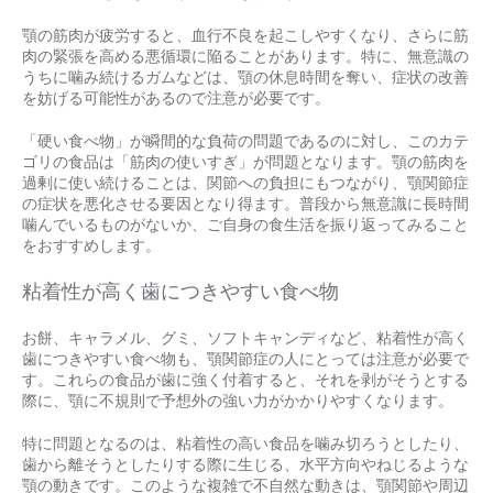
顎の筋肉が疲労すると、血行不良を起こしやすくなり、さらに筋
肉の緊張を高める悪循環に陥ることがあります。特に、無意識の
うちに噛み続けるガムなどは、顎の休息時間を奪い、症状の改善
を妨げる可能性があるので注意が必要です。
「硬い食べ物」が瞬間的な負荷の問題であるのに対し、このカテ
ゴリの食品は「筋肉の使いすぎ」が問題となります。顎の筋肉を
過剰に使い続けることは、関節への負担にもつながり、顎関節症
の症状を悪化させる要因となり得ます。普段から無意識に長時間
噛んでいるものがないか、ご自身の食生活を振り返ってみること
をおすすめします。
粘着性が高く歯につきやすい食べ物
お餅、キャラメル、グミ、ソフトキャンディなど、粘着性が高く
歯につきやすい食べ物も、顎関節症の人にとっては注意が必要で
す。これらの食品が歯に強く付着すると、それを剥がそうとする
際に、顎に不規則で予想外の強い力がかかりやすくなります。
特に問題となるのは、粘着性の高い食品を噛み切ろうとしたり、
歯から離そうとしたりする際に生じる、水平方向やねじるような
顎の動きです。このような複雑で不自然な動きは、顎関節や周辺