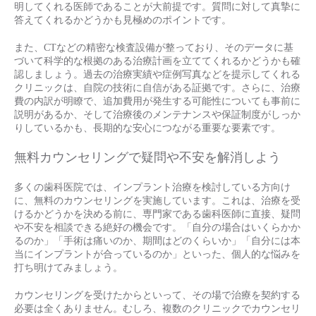
明してくれる医師であることが大前提です。質問に対して真摯に
答えてくれるかどうかも見極めのポイントです。
また、CTなどの精密な検査設備が整っており、そのデータに基
づいて科学的な根拠のある治療計画を立ててくれるかどうかも確
認しましょう。過去の治療実績や症例写真などを提示してくれる
クリニックは、自院の技術に自信がある証拠です。さらに、治療
費の内訳が明瞭で、追加費用が発生する可能性についても事前に
説明があるか、そして治療後のメンテナンスや保証制度がしっか
りしているかも、長期的な安心につながる重要な要素です。
無料カウンセリングで疑問や不安を解消しよう
多くの歯科医院では、インプラント治療を検討している方向け
に、無料のカウンセリングを実施しています。これは、治療を受
けるかどうかを決める前に、専門家である歯科医師に直接、疑問
や不安を相談できる絶好の機会です。「自分の場合はいくらかか
るのか」「手術は痛いのか、期間はどのくらいか」「自分には本
当にインプラントが合っているのか」といった、個人的な悩みを
打ち明けてみましょう。
カウンセリングを受けたからといって、その場で治療を契約する
必要は全くありません。むしろ、複数のクリニックでカウンセリ