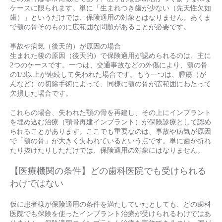
ケースに限られます。単に「生まれつき歯が少ない（先天性欠如
歯）」というだけでは、保険適用の対象とはなりません。あくま
で顎の骨そのものに広範囲な問題があることが必要です。
事故や病気（後天的）が原因の場合
生まれた後の原因（後天的）で保険適用が認められるのは、主に
2つのケースです。一つは、交通事故などの外傷により、顎の骨
の1/3以上が連続して失われた場合です。もう一つは、腫瘍（が
んなど）の切除手術によって、同様に顎の骨が広範囲にわたって
欠損した場合です。
これらの場合、失われた顎の骨を再建し、その上にインプラント
を埋め込む治療（顎骨再建インプラント）が保険診療として認め
られることがあります。ここでも重要なのは、事故や病気が原因
で「顎の骨」が大きく失われているという点です。単に歯が折れ
たり抜けたりしただけでは、保険適用の対象にはなりません。
【医療機関の条件】どの歯科医院でも受けられる
わけではない
仮に患者様が保険適用の条件を満たしていたとしても、どの歯科
医院でも保険を使ったインプラント治療が受けられるわけではあ