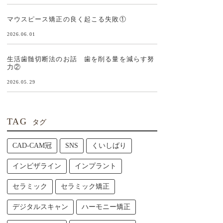
マウスピース矯正の良く起こる失敗①
2026.06.01
生活歯髄切断法のお話 歯を削る量を減らす努
力②
2026.05.29
TAG
タグ
CAD-CAM冠
SNS
くいしばり
インビザライン
インプラント
セラミック
セラミック矯正
デジタルスキャン
ハーモニー矯正