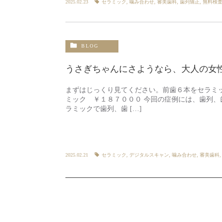
2025.02.23
セラミック
,
噛み合わせ
,
審美歯科
,
歯列矯正
,
無料検
BLOG
うさぎちゃんにさようなら、大人の女
まずはじっくり見てください。前歯６本をセラミ
ミック ￥１８７０００ 今回の症例には、歯列、
ラミックで歯列、歯 […]
2025.02.21
セラミック
,
デジタルスキャン
,
噛み合わせ
,
審美歯科