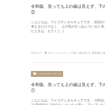
令和版、笑っても上の歯は見えず、下
②
こんにちは、ワイズデンタルキュアです。 前回の
考えるだけでなく、 上の顎が引っ込んでいると考
たときは、セラミ […]
2025.02.27
セラミック
,
セラミック矯正
,
噛み合わせ
,
審美歯科
,
CERAMIC-BLOG
令和版、笑っても上の歯は見えず、下
①
こんにちは、ワイズデンタルキュアです。 10年
で 現代版のご紹介をしたいなと思い、アップいた