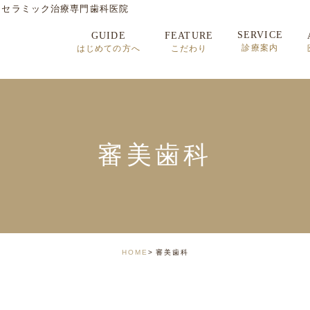
・セラミック治療専門歯科医院
SERVICE
GUIDE
FEATURE
診療案内
はじめての方へ
こだわり
セラミック治療
矯正歯科治療
インプラント治療
審美歯科
顎関節症
HOME
審美歯科