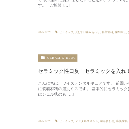
す。 ご相談 […]
2025.02.26
セラミック
,
受け口
,
噛み合わせ
,
審美歯科
,
歯列矯正
,
CERAMIC-BLOG
セラミック性口臭！セラミックを入れ
こんにちは、ワイズデンタルキュアです。 前回か
に装着材料の選別ミスです。 基本的にセラミック
はジェル状のも […]
2025.02.25
セラミック
,
デジタルスキャン
,
噛み合わせ
,
審美歯科