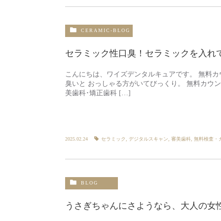
CERAMIC-BLOG
セラミック性口臭！セラミックを入れ
こんにちは、ワイズデンタルキュアです。 無料
臭いと おっしゃる方がいてびっくり。 無料カウ
美歯科･矯正歯科 […]
2025.02.24
セラミック
,
デジタルスキャン
,
審美歯科
,
無料検査・
BLOG
うさぎちゃんにさようなら、大人の女