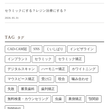
セラミックにする？レジン治療にする？
2026.05.31
TAG
タグ
CAD-CAM冠
SNS
くいしばり
インビザライン
インプラント
セラミック
セラミック矯正
デジタルスキャン
ハーモニー矯正
ホワイトニング
マウスピース矯正
受け口
咬合
噛み合わせ
失敗
審美歯科
歯列矯正
無料検査・カウンセリング
虫歯
裏側矯正
顎関節
顎関節症