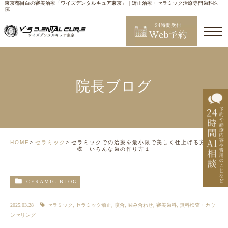
東京都目白の審美治療「ワイズデンタルキュア東京」｜矯正治療・セラミック治療専門歯科医
院
院長ブログ
HOME
セラミック
セラミックでの治療を最小限で美しく仕上げる方法
⑥ いろんな歯の作り方１
CERAMIC-BLOG
2025.03.28
セラミック
,
セラミック矯正
,
咬合
,
噛み合わせ
,
審美歯科
,
無料検査・カウ
ンセリング