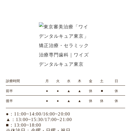
診療時間
月
火
水
木
金
土
日
前半
●
●
▲
▲
休
■
休
後半
●
●
▲
▲
休
休
休
●：11:00~14:00/16:00~20:00
▲：13:00~15:30/17:00~21:00
■：13:00~18:00
※休診日：金曜・日曜・祝日