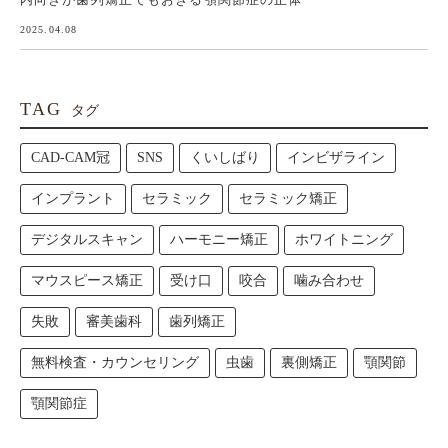
2025.04.08
TAG
タグ
CAD-CAM冠
SNS
くいしばり
インビザライン
インプラント
セラミック
セラミック矯正
デジタルスキャン
ハーモニー矯正
ホワイトニング
マウスピース矯正
受け口
咬合
噛み合わせ
失敗
審美歯科
歯列矯正
無料検査・カウンセリング
虫歯
裏側矯正
顎関節
顎関節症