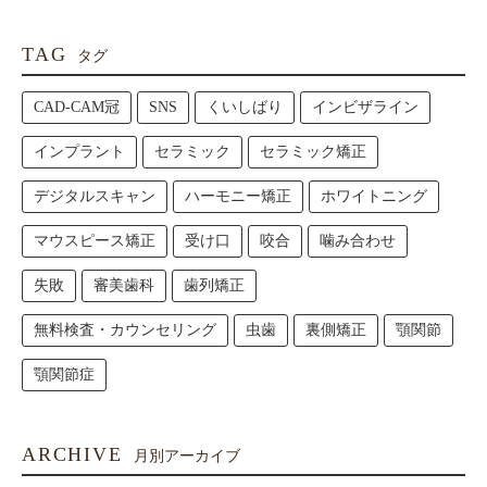
TAG
タグ
CAD-CAM冠
SNS
くいしばり
インビザライン
インプラント
セラミック
セラミック矯正
デジタルスキャン
ハーモニー矯正
ホワイトニング
マウスピース矯正
受け口
咬合
噛み合わせ
失敗
審美歯科
歯列矯正
無料検査・カウンセリング
虫歯
裏側矯正
顎関節
顎関節症
ARCHIVE
月別アーカイブ