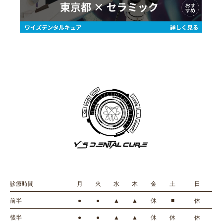
診療時間
月
火
水
木
金
土
日
前半
●
●
▲
▲
休
■
休
後半
●
●
▲
▲
休
休
休