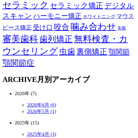
セラミック
セラミック矯正
デジタル
スキャン
ハーモニー矯正
マウス
ホワイトニング
噛み合わせ
咬合
受け口
ピース矯正
失敗
審美歯科
無料検査・カ
歯列矯正
ウンセリング
虫歯
裏側矯正
顎関節
顎関節症
ARCHIVE
月別アーカイブ
2026年 (7)
2026年6月 (6)
2026年5月 (1)
2025年 (15)
2025年4月 (3)