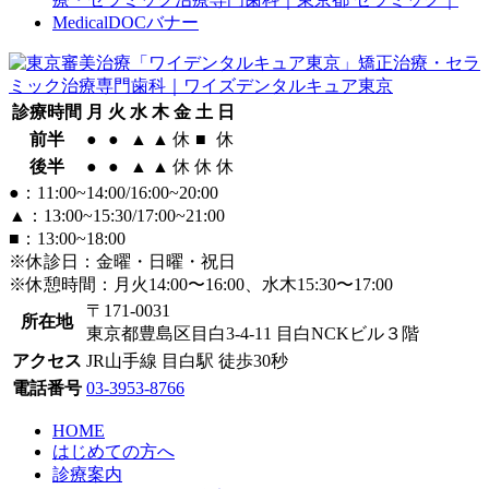
診療時間
月
火
水
木
金
土
日
前半
●
●
▲
▲
休
■
休
後半
●
●
▲
▲
休
休
休
●：11:00~14:00/16:00~20:00
▲：13:00~15:30/17:00~21:00
■：13:00~18:00
※休診日：金曜・日曜・祝日
※休憩時間：月火14:00〜16:00、水木15:30〜17:00
〒171-0031
所在地
東京都豊島区目白3-4-11 目白NCKビル３階
アクセス
JR山手線 目白駅 徒歩30秒
電話番号
03-3953-8766
HOME
はじめての方へ
診療案内