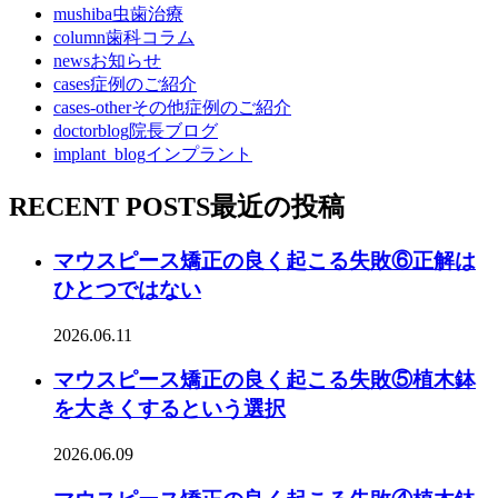
mushiba
虫歯治療
column
歯科コラム
news
お知らせ
cases
症例のご紹介
cases-other
その他症例のご紹介
doctorblog
院長ブログ
implant_blog
インプラント
RECENT POSTS
最近の投稿
マウスピース矯正の良く起こる失敗⑥正解は
ひとつではない
2026.06.11
マウスピース矯正の良く起こる失敗⑤植木鉢
を大きくするという選択
2026.06.09