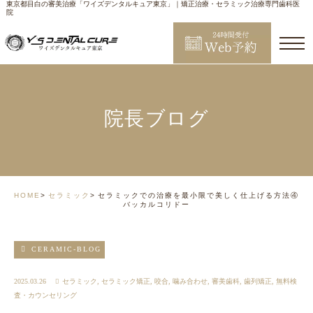
東京都目白の審美治療「ワイズデンタルキュア東京」｜矯正治療・セラミック治療専門歯科医
院
院長ブログ
HOME
セラミック
セラミックでの治療を最小限で美しく仕上げる方法④
バッカルコリドー
CERAMIC-BLOG
2025.03.26
セラミック
,
セラミック矯正
,
咬合
,
噛み合わせ
,
審美歯科
,
歯列矯正
,
無料検
査・カウンセリング