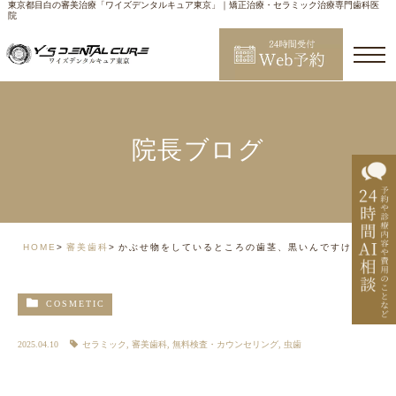
東京都目白の審美治療「ワイズデンタルキュア東京」｜矯正治療・セラミック治療専門歯科医
院
院長ブログ
HOME
審美歯科
かぶせ物をしているところの歯茎、黒いんですけど？
COSMETIC
2025.04.10
セラミック
,
審美歯科
,
無料検査・カウンセリング
,
虫歯