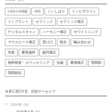
CAD-CAM冠
SNS
くいしばり
インビザライン
インプラント
セラミック
セラミック矯正
デジタルスキャン
ハーモニー矯正
ホワイトニング
マウスピース矯正
受け口
咬合
噛み合わせ
失敗
審美歯科
歯列矯正
無料検査・カウンセリング
虫歯
裏側矯正
顎関節
顎関節症
ARCHIVE
月別アーカイブ
2026年 (9)
2026年6月 (4)