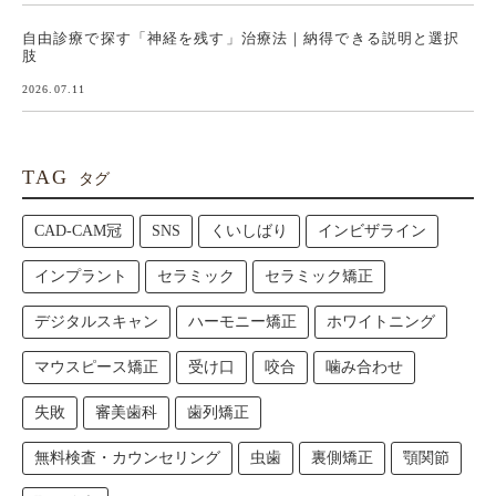
自由診療で探す「神経を残す」治療法｜納得できる説明と選択
肢
2026.07.11
TAG
タグ
CAD-CAM冠
SNS
くいしばり
インビザライン
インプラント
セラミック
セラミック矯正
デジタルスキャン
ハーモニー矯正
ホワイトニング
マウスピース矯正
受け口
咬合
噛み合わせ
失敗
審美歯科
歯列矯正
無料検査・カウンセリング
虫歯
裏側矯正
顎関節