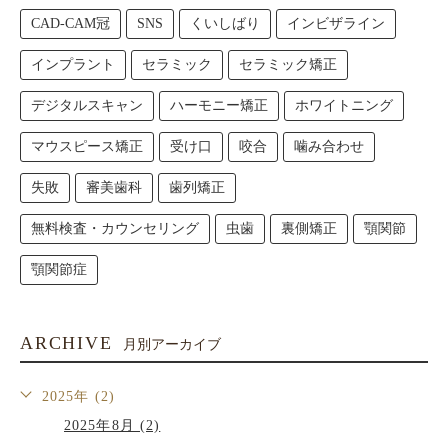
CAD-CAM冠
SNS
くいしばり
インビザライン
インプラント
セラミック
セラミック矯正
デジタルスキャン
ハーモニー矯正
ホワイトニング
マウスピース矯正
受け口
咬合
噛み合わせ
失敗
審美歯科
歯列矯正
無料検査・カウンセリング
虫歯
裏側矯正
顎関節
顎関節症
ARCHIVE
月別アーカイブ
2025年 (2)
2025年8月 (2)