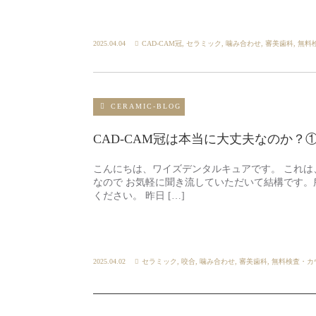
2025.04.04
CAD-CAM冠
,
セラミック
,
噛み合わせ
,
審美歯科
,
無料
CERAMIC-BLOG
CAD-CAM冠は本当に大丈夫なのか？
こんにちは、ワイズデンタルキュアです。 これ
なので お気軽に聞き流していただいて結構です。
ください。 昨日 […]
2025.04.02
セラミック
,
咬合
,
噛み合わせ
,
審美歯科
,
無料検査・カ