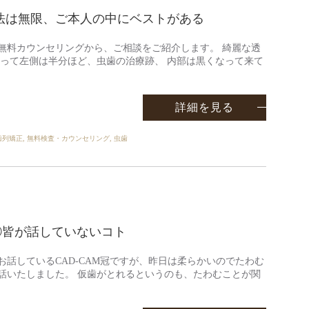
法は無限、ご本人の中にベストがある
無料カウンセリングから、ご相談をご紹介します。 綺麗な透
かって左側は半分ほど、虫歯の治療跡、 内部は黒くなって来て
詳細を見る
歯列矯正
,
無料検査・カウンセリング
,
虫歯
？③皆が話していないコト
お話しているCAD-CAM冠ですが、昨日は柔らかいのでたわむ
話いたしました。 仮歯がとれるというのも、たわむことが関