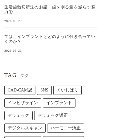
生活歯髄切断法のお話 歯を削る量を減らす努
力①
2026.05.27
では、インプラントとどのように付き合ってい
くのか？
2026.05.23
TAG
タグ
CAD-CAM冠
SNS
くいしばり
インビザライン
インプラント
セラミック
セラミック矯正
デジタルスキャン
ハーモニー矯正