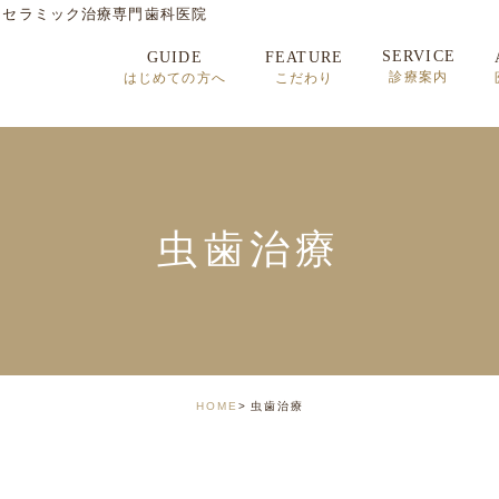
・セラミック治療専門歯科医院
SERVICE
GUIDE
FEATURE
診療案内
はじめての方へ
こだわり
セラミック治療
矯正歯科治療
インプラント治療
虫歯治療
顎関節症
HOME
虫歯治療