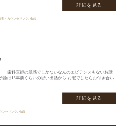
詳細を見る
検査・カウンセリング
,
虫歯
①
は、一歯科医師の肌感でしかないなんのエビデンスもないお話
所詮は15年前くらいの思い出話から お暇でしたらお付き合い
詳細を見る
ウンセリング
,
虫歯