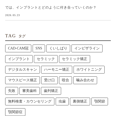
では、インプラントとどのように付き合っていくのか？
2026.05.23
TAG
タグ
CAD-CAM冠
SNS
くいしばり
インビザライン
インプラント
セラミック
セラミック矯正
デジタルスキャン
ハーモニー矯正
ホワイトニング
マウスピース矯正
受け口
咬合
噛み合わせ
失敗
審美歯科
歯列矯正
無料検査・カウンセリング
虫歯
裏側矯正
顎関節
顎関節症