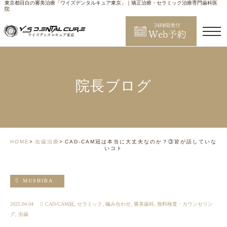
東京都目白の審美治療「ワイズデンタルキュア東京」｜矯正治療・セラミック治療専門歯科医
院
院長ブログ
HOME
虫歯治療
CAD-CAM冠は本当に大丈夫なのか？③皆が話していな
いコト
MUSHIBA
2025.04.04
CAD-CAM冠
,
セラミック
,
噛み合わせ
,
審美歯科
,
無料検査・カウンセリン
グ
,
虫歯