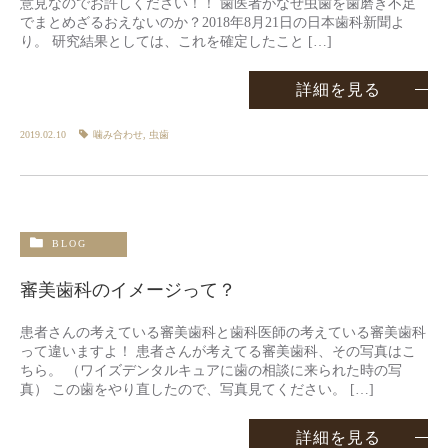
意見なのでお許しください！！ 歯医者がなぜ虫歯を歯磨き不足
でまとめざるおえないのか？2018年8月21日の日本歯科新聞よ
り。 研究結果としては、これを確定したこと […]
詳細を見る
2019.02.10
噛み合わせ
,
虫歯
BLOG
審美歯科のイメージって？
患者さんの考えている審美歯科と歯科医師の考えている審美歯科
って違いますよ！ 患者さんが考えてる審美歯科、その写真はこ
ちら。 （ワイズデンタルキュアに歯の相談に来られた時の写
真） この歯をやり直したので、写真見てください。 […]
詳細を見る