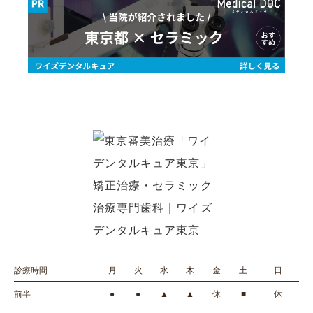
診療時間
月
火
水
木
金
土
日
前半
●
●
▲
▲
休
■
休