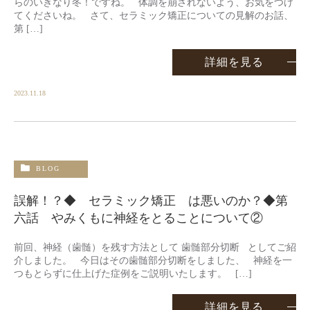
らのいきなり冬！ですね。 体調を崩されないよう、お気をつけ
てくださいね。 さて、セラミック矯正についての見解のお話、
第 […]
詳細を見る
2023.11.18
BLOG
誤解！？◆ セラミック矯正 は悪いのか？◆第
六話 やみくもに神経をとることについて②
前回、神経（歯髄）を残す方法として 歯髄部分切断 としてご紹
介しました。 今日はその歯髄部分切断をしました、 神経を一
つもとらずに仕上げた症例をご説明いたします。 […]
詳細を見る