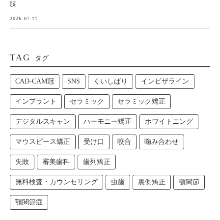
肢
2026.07.11
TAG
タグ
CAD-CAM冠
SNS
くいしばり
インビザライン
インプラント
セラミック
セラミック矯正
デジタルスキャン
ハーモニー矯正
ホワイトニング
マウスピース矯正
受け口
咬合
噛み合わせ
失敗
審美歯科
歯列矯正
無料検査・カウンセリング
虫歯
裏側矯正
顎関節
顎関節症