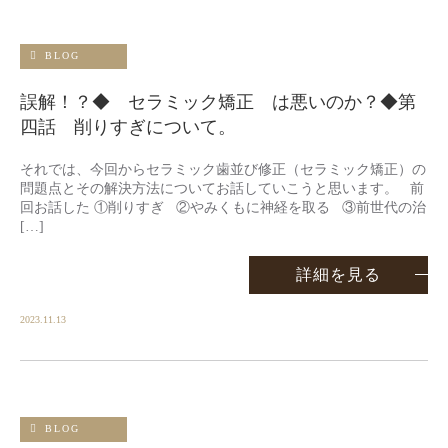
BLOG
誤解！？◆ セラミック矯正 は悪いのか？◆第
四話 削りすぎについて。
それでは、今回からセラミック歯並び修正（セラミック矯正）の
問題点とその解決方法についてお話していこうと思います。 前
回お話した ①削りすぎ ②やみくもに神経を取る ③前世代の治
[…]
詳細を見る
2023.11.13
BLOG