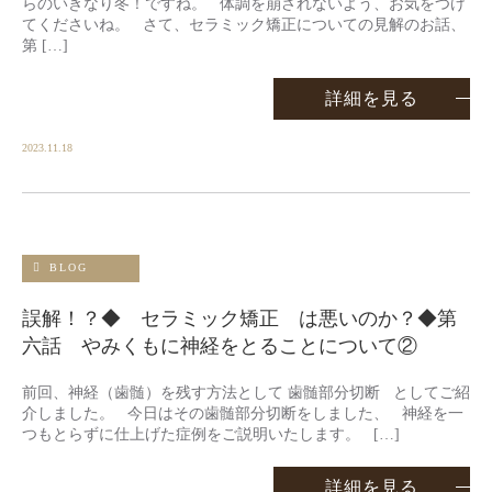
らのいきなり冬！ですね。 体調を崩されないよう、お気をつけ
てくださいね。 さて、セラミック矯正についての見解のお話、
第 […]
詳細を見る
2023.11.18
BLOG
誤解！？◆ セラミック矯正 は悪いのか？◆第
六話 やみくもに神経をとることについて②
前回、神経（歯髄）を残す方法として 歯髄部分切断 としてご紹
介しました。 今日はその歯髄部分切断をしました、 神経を一
つもとらずに仕上げた症例をご説明いたします。 […]
詳細を見る