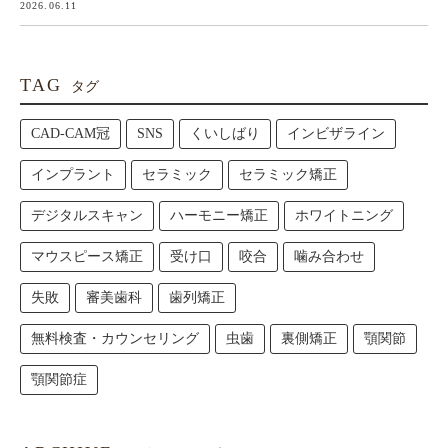
2026.06.11
TAG
タグ
CAD-CAM冠
SNS
くいしばり
インビザライン
インプラント
セラミック
セラミック矯正
デジタルスキャン
ハーモニー矯正
ホワイトニング
マウスピース矯正
受け口
咬合
噛み合わせ
失敗
審美歯科
歯列矯正
無料検査・カウンセリング
虫歯
裏側矯正
顎関節
顎関節症